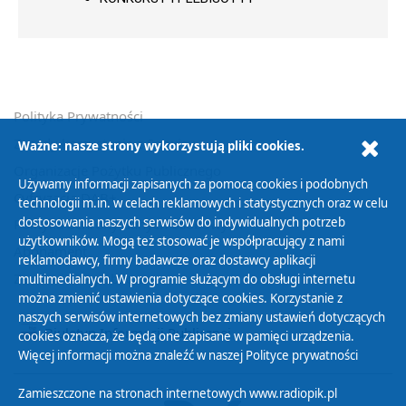
Polityka Prywatności
Zasady korzystania z Serwisu
Ważne: nasze strony wykorzystują pliki cookies.
Organizacje Pożytku Publicznego
Używamy informacji zapisanych za pomocą cookies i podobnych
Cyfryzacja DAB+
technologii m.in. w celach reklamowych i statystycznych oraz w celu
dostosowania naszych serwisów do indywidualnych potrzeb
Polityka ochrony danych osobowych
użytkowników. Mogą też stosować je współpracujący z nami
Abonament
reklamodawcy, firmy badawcze oraz dostawcy aplikacji
Zamówienia publiczne
multimedialnych. W programie służącym do obsługi internetu
można zmienić ustawienia dotyczące cookies. Korzystanie z
naszych serwisów internetowych bez zmiany ustawień dotyczących
Biuletyn Informacji Publicznej
cookies oznacza, że będą one zapisane w pamięci urządzenia.
Więcej informacji można znaleźć w naszej
Polityce prywatności
Zamieszczone na stronach internetowych www.radiopik.pl