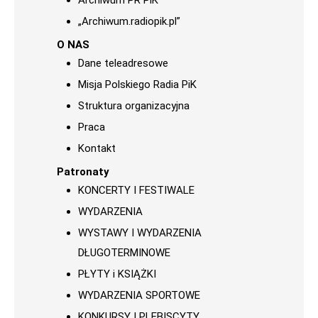
Archiwum PR PiK
„Archiwum.radiopik.pl”
O NAS
Dane teleadresowe
Misja Polskiego Radia PiK
Struktura organizacyjna
Praca
Kontakt
Patronaty
KONCERTY I FESTIWALE
WYDARZENIA
WYSTAWY I WYDARZENIA
DŁUGOTERMINOWE
PŁYTY i KSIĄŻKI
WYDARZENIA SPORTOWE
KONKURSY I PLEBISCYTY