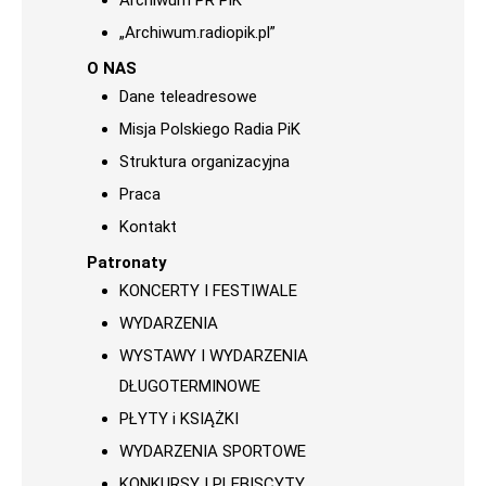
Archiwum PR PiK
„Archiwum.radiopik.pl”
O NAS
Dane teleadresowe
Misja Polskiego Radia PiK
Struktura organizacyjna
Praca
Kontakt
Patronaty
KONCERTY I FESTIWALE
WYDARZENIA
WYSTAWY I WYDARZENIA
DŁUGOTERMINOWE
PŁYTY i KSIĄŻKI
WYDARZENIA SPORTOWE
KONKURSY I PLEBISCYTY