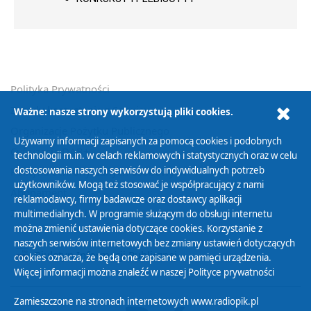
Polityka Prywatności
Zasady korzystania z Serwisu
Ważne: nasze strony wykorzystują pliki cookies.
Organizacje Pożytku Publicznego
Używamy informacji zapisanych za pomocą cookies i podobnych
Cyfryzacja DAB+
technologii m.in. w celach reklamowych i statystycznych oraz w celu
dostosowania naszych serwisów do indywidualnych potrzeb
Polityka ochrony danych osobowych
użytkowników. Mogą też stosować je współpracujący z nami
Abonament
reklamodawcy, firmy badawcze oraz dostawcy aplikacji
Zamówienia publiczne
multimedialnych. W programie służącym do obsługi internetu
można zmienić ustawienia dotyczące cookies. Korzystanie z
naszych serwisów internetowych bez zmiany ustawień dotyczących
Biuletyn Informacji Publicznej
cookies oznacza, że będą one zapisane w pamięci urządzenia.
Więcej informacji można znaleźć w naszej
Polityce prywatności
Zamieszczone na stronach internetowych www.radiopik.pl