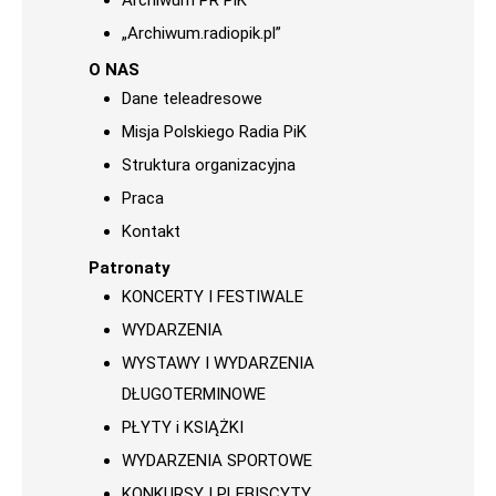
Archiwum PR PiK
„Archiwum.radiopik.pl”
O NAS
Dane teleadresowe
Misja Polskiego Radia PiK
Struktura organizacyjna
Praca
Kontakt
Patronaty
KONCERTY I FESTIWALE
WYDARZENIA
WYSTAWY I WYDARZENIA
DŁUGOTERMINOWE
PŁYTY i KSIĄŻKI
WYDARZENIA SPORTOWE
KONKURSY I PLEBISCYTY