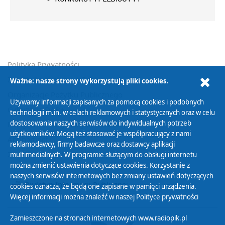
Polityka Prywatności
Zasady korzystania z Serwisu
Ważne: nasze strony wykorzystują pliki cookies.
Organizacje Pożytku Publicznego
Używamy informacji zapisanych za pomocą cookies i podobnych
Cyfryzacja DAB+
technologii m.in. w celach reklamowych i statystycznych oraz w celu
dostosowania naszych serwisów do indywidualnych potrzeb
Polityka ochrony danych osobowych
użytkowników. Mogą też stosować je współpracujący z nami
Abonament
reklamodawcy, firmy badawcze oraz dostawcy aplikacji
Zamówienia publiczne
multimedialnych. W programie służącym do obsługi internetu
można zmienić ustawienia dotyczące cookies. Korzystanie z
naszych serwisów internetowych bez zmiany ustawień dotyczących
Biuletyn Informacji Publicznej
cookies oznacza, że będą one zapisane w pamięci urządzenia.
Więcej informacji można znaleźć w naszej
Polityce prywatności
Zamieszczone na stronach internetowych www.radiopik.pl