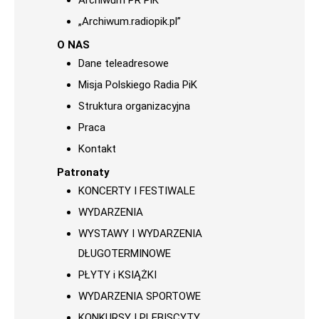
Archiwum PR PiK
„Archiwum.radiopik.pl”
O NAS
Dane teleadresowe
Misja Polskiego Radia PiK
Struktura organizacyjna
Praca
Kontakt
Patronaty
KONCERTY I FESTIWALE
WYDARZENIA
WYSTAWY I WYDARZENIA
DŁUGOTERMINOWE
PŁYTY i KSIĄŻKI
WYDARZENIA SPORTOWE
KONKURSY I PLEBISCYTY