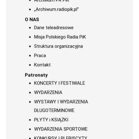
Archiwum PR PiK
„Archiwum.radiopik.pl”
O NAS
Dane teleadresowe
Misja Polskiego Radia PiK
Struktura organizacyjna
Praca
Kontakt
Patronaty
KONCERTY I FESTIWALE
WYDARZENIA
WYSTAWY I WYDARZENIA
DŁUGOTERMINOWE
PŁYTY i KSIĄŻKI
WYDARZENIA SPORTOWE
KONKURSY I PLEBISCYTY