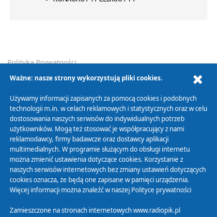
Polityka Prywatności
Zasady korzystania z Serwisu
Ważne: nasze strony wykorzystują pliki cookies.
Organizacje Pożytku Publicznego
Używamy informacji zapisanych za pomocą cookies i podobnych
Cyfryzacja DAB+
technologii m.in. w celach reklamowych i statystycznych oraz w celu
dostosowania naszych serwisów do indywidualnych potrzeb
Polityka ochrony danych osobowych
użytkowników. Mogą też stosować je współpracujący z nami
Abonament
reklamodawcy, firmy badawcze oraz dostawcy aplikacji
Zamówienia publiczne
multimedialnych. W programie służącym do obsługi internetu
można zmienić ustawienia dotyczące cookies. Korzystanie z
naszych serwisów internetowych bez zmiany ustawień dotyczących
Biuletyn Informacji Publicznej
cookies oznacza, że będą one zapisane w pamięci urządzenia.
Więcej informacji można znaleźć w naszej
Polityce prywatności
Zamieszczone na stronach internetowych www.radiopik.pl