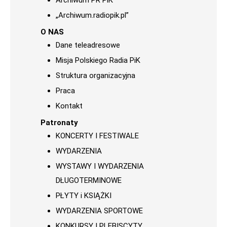
Archiwum PR PiK
„Archiwum.radiopik.pl”
O NAS
Dane teleadresowe
Misja Polskiego Radia PiK
Struktura organizacyjna
Praca
Kontakt
Patronaty
KONCERTY I FESTIWALE
WYDARZENIA
WYSTAWY I WYDARZENIA
DŁUGOTERMINOWE
PŁYTY i KSIĄŻKI
WYDARZENIA SPORTOWE
KONKURSY I PLEBISCYTY