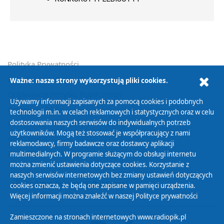
Polityka Prywatności
Zasady korzystania z Serwisu
Ważne: nasze strony wykorzystują pliki cookies.
Organizacje Pożytku Publicznego
Używamy informacji zapisanych za pomocą cookies i podobnych
Cyfryzacja DAB+
technologii m.in. w celach reklamowych i statystycznych oraz w celu
dostosowania naszych serwisów do indywidualnych potrzeb
Polityka ochrony danych osobowych
użytkowników. Mogą też stosować je współpracujący z nami
Abonament
reklamodawcy, firmy badawcze oraz dostawcy aplikacji
Zamówienia publiczne
multimedialnych. W programie służącym do obsługi internetu
można zmienić ustawienia dotyczące cookies. Korzystanie z
naszych serwisów internetowych bez zmiany ustawień dotyczących
Biuletyn Informacji Publicznej
cookies oznacza, że będą one zapisane w pamięci urządzenia.
Więcej informacji można znaleźć w naszej
Polityce prywatności
Zamieszczone na stronach internetowych www.radiopik.pl