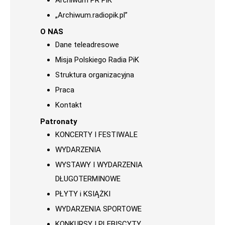
Archiwum PR PiK
„Archiwum.radiopik.pl”
O NAS
Dane teleadresowe
Misja Polskiego Radia PiK
Struktura organizacyjna
Praca
Kontakt
Patronaty
KONCERTY I FESTIWALE
WYDARZENIA
WYSTAWY I WYDARZENIA
DŁUGOTERMINOWE
PŁYTY i KSIĄŻKI
WYDARZENIA SPORTOWE
KONKURSY I PLEBISCYTY