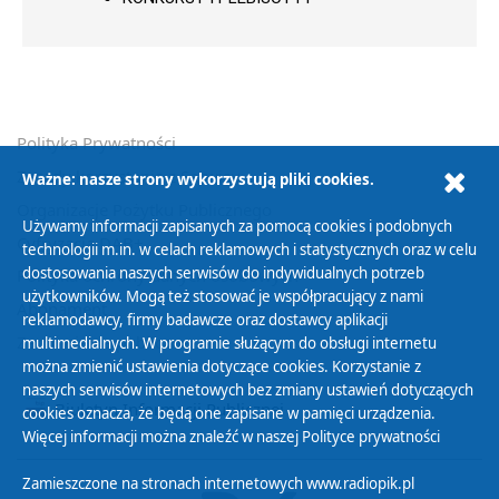
Polityka Prywatności
Zasady korzystania z Serwisu
Ważne: nasze strony wykorzystują pliki cookies.
Organizacje Pożytku Publicznego
Używamy informacji zapisanych za pomocą cookies i podobnych
Cyfryzacja DAB+
technologii m.in. w celach reklamowych i statystycznych oraz w celu
dostosowania naszych serwisów do indywidualnych potrzeb
Polityka ochrony danych osobowych
użytkowników. Mogą też stosować je współpracujący z nami
Abonament
reklamodawcy, firmy badawcze oraz dostawcy aplikacji
Zamówienia publiczne
multimedialnych. W programie służącym do obsługi internetu
można zmienić ustawienia dotyczące cookies. Korzystanie z
naszych serwisów internetowych bez zmiany ustawień dotyczących
Biuletyn Informacji Publicznej
cookies oznacza, że będą one zapisane w pamięci urządzenia.
Więcej informacji można znaleźć w naszej
Polityce prywatności
Zamieszczone na stronach internetowych www.radiopik.pl