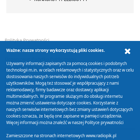
Polityka Prywatności
Zasady korzystania z Serwisu
Ważne: nasze strony wykorzystują pliki cookies.
Organizacje Pożytku Publicznego
Używamy informacji zapisanych za pomocą cookies i podobnych
Cyfryzacja DAB+
technologii m.in. w celach reklamowych i statystycznych oraz w celu
dostosowania naszych serwisów do indywidualnych potrzeb
Polityka ochrony danych osobowych
użytkowników. Mogą też stosować je współpracujący z nami
Abonament
reklamodawcy, firmy badawcze oraz dostawcy aplikacji
Zamówienia publiczne
multimedialnych. W programie służącym do obsługi internetu
można zmienić ustawienia dotyczące cookies. Korzystanie z
naszych serwisów internetowych bez zmiany ustawień dotyczących
Biuletyn Informacji Publicznej
cookies oznacza, że będą one zapisane w pamięci urządzenia.
Więcej informacji można znaleźć w naszej
Polityce prywatności
Zamieszczone na stronach internetowych www.radiopik.pl