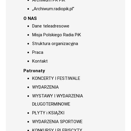
Archiwum PR PiK
„Archiwum.radiopik.pl”
O NAS
Dane teleadresowe
Misja Polskiego Radia PiK
Struktura organizacyjna
Praca
Kontakt
Patronaty
KONCERTY I FESTIWALE
WYDARZENIA
WYSTAWY I WYDARZENIA
DŁUGOTERMINOWE
PŁYTY i KSIĄŻKI
WYDARZENIA SPORTOWE
KONKURSY I PLEBISCYTY