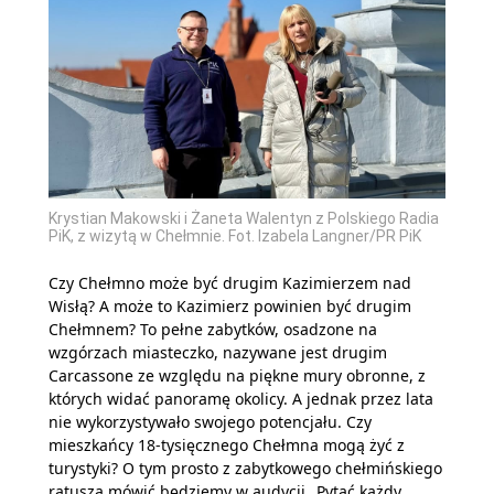
Krystian Makowski i Żaneta Walentyn z Polskiego Radia
PiK, z wizytą w Chełmnie. Fot. Izabela Langner/PR PiK
Czy Chełmno może być drugim Kazimierzem nad
Wisłą? A może to Kazimierz powinien być drugim
Chełmnem? To pełne zabytków, osadzone na
wzgórzach miasteczko, nazywane jest drugim
Carcassone ze względu na piękne mury obronne, z
których widać panoramę okolicy. A jednak przez lata
nie wykorzystywało swojego potencjału. Czy
mieszkańcy 18-tysięcznego Chełmna mogą żyć z
turystyki? O tym prosto z zabytkowego chełmińskiego
ratusza mówić będziemy w audycji „Pytać każdy