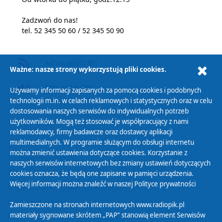
Zadzwoń do nas!
tel. 52 345 50 60 / 52 345 50 90
AKTUALNOŚCI RSS
Ważne: nasze strony wykorzystują pliki cookies.
PODCAST AUDIO
Używamy informacji zapisanych za pomocą cookies i podobnych
technologii m.in. w celach reklamowych i statystycznych oraz w celu
dostosowania naszych serwisów do indywidualnych potrzeb
użytkowników. Mogą też stosować je współpracujący z nami
reklamodawcy, firmy badawcze oraz dostawcy aplikacji
multimedialnych. W programie służącym do obsługi internetu
można zmienić ustawienia dotyczące cookies. Korzystanie z
Polityka Prywatności
naszych serwisów internetowych bez zmiany ustawień dotyczących
Zasady korzystania z Serwisu
cookies oznacza, że będą one zapisane w pamięci urządzenia.
Więcej informacji można znaleźć w naszej
Polityce prywatności
Organizacje Pożytku Publicznego
Cyfryzacja DAB+
Zamieszczone na stronach internetowych www.radiopik.pl
materiały sygnowane skrótem „PAP” stanowią element Serwisów
Polityka ochrony danych osobowych