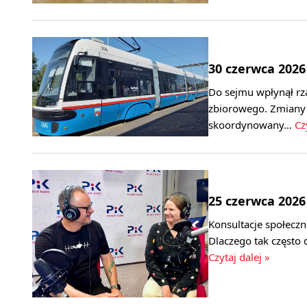
30 czerwca 2026
Do sejmu wpłynął rz
zbiorowego. Zmiany m
skoordynowany…
Cz
25 czerwca 2026
Konsultacje społecz
Dlaczego tak często
Czytaj dalej »