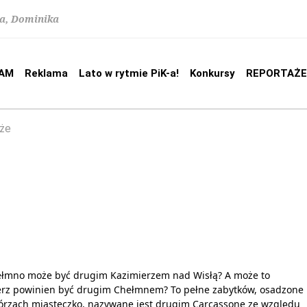
na, Dominika
AM
Reklama
Lato w rytmie PiK-a!
Konkursy
REPORTAŻE
że
ełmno może być drugim Kazimierzem nad Wisłą? A może to
erz powinien być drugim Chełmnem? To pełne zabytków, osadzone
órzach miasteczko, nazywane jest drugim Carcassone ze względu