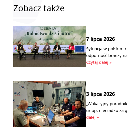
Zobacz także
7 lipca 2026
Sytuacja w polskim r
odporność branży na
Czytaj dalej »
3 lipca 2026
„Wakacyjny poradnik 
urlop, nierzadko za 
dalej »