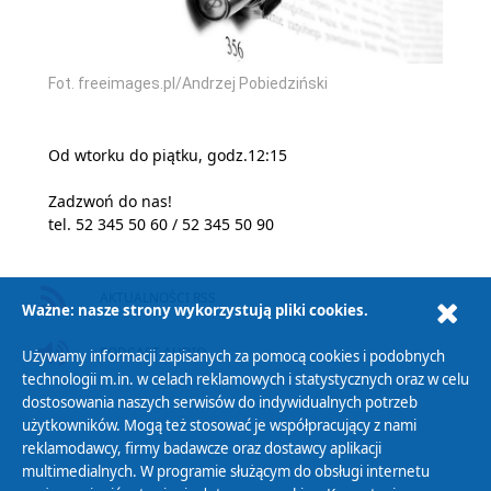
Fot. freeimages.pl/Andrzej Pobiedziński
Od wtorku do piątku, godz.12:15
Zadzwoń do nas!
tel. 52 345 50 60 / 52 345 50 90
AKTUALNOŚCI RSS
Ważne: nasze strony wykorzystują pliki cookies.
PODCAST AUDIO
Używamy informacji zapisanych za pomocą cookies i podobnych
technologii m.in. w celach reklamowych i statystycznych oraz w celu
dostosowania naszych serwisów do indywidualnych potrzeb
użytkowników. Mogą też stosować je współpracujący z nami
reklamodawcy, firmy badawcze oraz dostawcy aplikacji
multimedialnych. W programie służącym do obsługi internetu