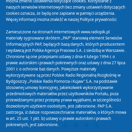
można zmienić ustawienia dotyczące cookies. Korzystanie z
Polityka Prywatności
naszych serwisów internetowych bez zmiany ustawień dotyczących
Zasady korzystania z Serwisu
cookies oznacza, że będą one zapisane w pamięci urządzenia.
Więcej informacji można znaleźć w naszej
Polityce prywatności
Organizacje Pożytku Publicznego
Cyfryzacja DAB+
Zamieszczone na stronach internetowych www.radiopik.pl
materiały sygnowane skrótem „PAP” stanowią element Serwisów
Polityka ochrony danych osobowych
Informacyjnych PAP, będących bazą danych, których producentem
Abonament
i wydawcą jest Polska Agencja Prasowa S.A. z siedzibą w Warszawie.
Zamówienia publiczne
Chronione są one przepisami ustawy z dnia 4 lutego 1994 r. o
prawie autorskim i prawach pokrewnych oraz ustawy z dnia 27 lipca
2001 r. o ochronie baz danych. Powyższe materiały
Biuletyn Informacji Publicznej
wykorzystywane są przez Polskie Radio Regionalną Rozgłośnię w
Bydgoszczy „Polskie Radio Pomorza i Kujaw” S.A. na podstawie
stosownej umowy licencyjnej. Jakiekolwiek wykorzystywanie
przedmiotowych materiałów przez użytkowników Portalu, poza
przewidzianymi przez przepisy prawa wyjątkami, w szczególności
dozwolonym użytkiem osobistym, jest zabronione. PAP S.A.
zastrzega, iż dalsze rozpowszechnianie materiałów, o których mowa
w art. 25 ust. 1 pkt. b) ustawy o prawie autorskim i prawach
pokrewnych, jest zabronione.