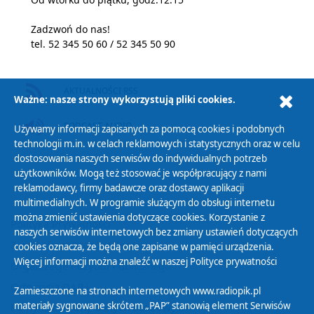
Zadzwoń do nas!
tel. 52 345 50 60 / 52 345 50 90
AKTUALNOŚCI RSS
Ważne: nasze strony wykorzystują pliki cookies.
PODCAST AUDIO
Używamy informacji zapisanych za pomocą cookies i podobnych
technologii m.in. w celach reklamowych i statystycznych oraz w celu
dostosowania naszych serwisów do indywidualnych potrzeb
użytkowników. Mogą też stosować je współpracujący z nami
reklamodawcy, firmy badawcze oraz dostawcy aplikacji
multimedialnych. W programie służącym do obsługi internetu
można zmienić ustawienia dotyczące cookies. Korzystanie z
Polityka Prywatności
naszych serwisów internetowych bez zmiany ustawień dotyczących
Zasady korzystania z Serwisu
cookies oznacza, że będą one zapisane w pamięci urządzenia.
Więcej informacji można znaleźć w naszej
Polityce prywatności
Organizacje Pożytku Publicznego
Cyfryzacja DAB+
Zamieszczone na stronach internetowych www.radiopik.pl
materiały sygnowane skrótem „PAP” stanowią element Serwisów
Polityka ochrony danych osobowych