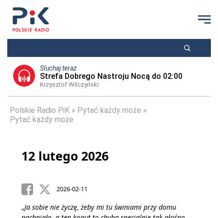
Słuchaj teraz
Strefa Dobrego Nastroju Nocą do 02:00
Krzysztof Wilczyński
Polskie Radio PiK
Pytać każdy może
Pytać każdy może
12 lutego 2026
2026-02-11
„
Ja sobie nie życzę, żeby mi tu świniami przy domu
pachniało, a ten kogut to chyba specjalnie tak głośno