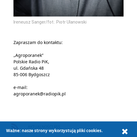
Ireneusz Sanger/fot.: Piotr Ulanowski
Zapraszam do kontaktu:
„Agroporanek”
Polskie Radio PiK,
ul. Gdańska 48
85-006 Bydgoszcz
e-mail:
agroporanek@radiopik.pl
AKTUALNOŚCI RSS
Ważne: nasze strony wykorzystują pliki cookies.