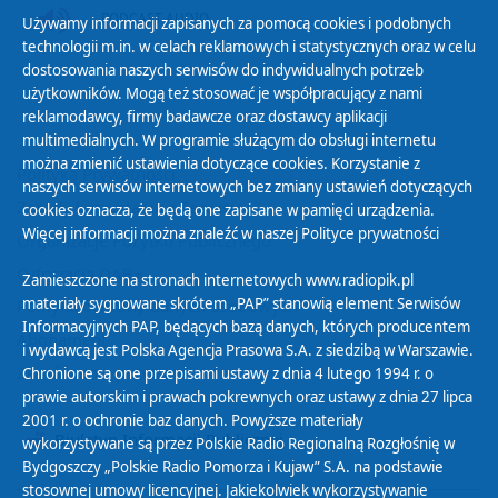
PODCAST AUDIO
Używamy informacji zapisanych za pomocą cookies i podobnych
technologii m.in. w celach reklamowych i statystycznych oraz w celu
dostosowania naszych serwisów do indywidualnych potrzeb
użytkowników. Mogą też stosować je współpracujący z nami
reklamodawcy, firmy badawcze oraz dostawcy aplikacji
multimedialnych. W programie służącym do obsługi internetu
można zmienić ustawienia dotyczące cookies. Korzystanie z
Polityka Prywatności
naszych serwisów internetowych bez zmiany ustawień dotyczących
Zasady korzystania z Serwisu
cookies oznacza, że będą one zapisane w pamięci urządzenia.
Więcej informacji można znaleźć w naszej
Polityce prywatności
Organizacje Pożytku Publicznego
Cyfryzacja DAB+
Zamieszczone na stronach internetowych www.radiopik.pl
materiały sygnowane skrótem „PAP” stanowią element Serwisów
Polityka ochrony danych osobowych
Informacyjnych PAP, będących bazą danych, których producentem
Abonament
i wydawcą jest Polska Agencja Prasowa S.A. z siedzibą w Warszawie.
Zamówienia publiczne
Chronione są one przepisami ustawy z dnia 4 lutego 1994 r. o
prawie autorskim i prawach pokrewnych oraz ustawy z dnia 27 lipca
2001 r. o ochronie baz danych. Powyższe materiały
Biuletyn Informacji Publicznej
wykorzystywane są przez Polskie Radio Regionalną Rozgłośnię w
Bydgoszczy „Polskie Radio Pomorza i Kujaw” S.A. na podstawie
stosownej umowy licencyjnej. Jakiekolwiek wykorzystywanie