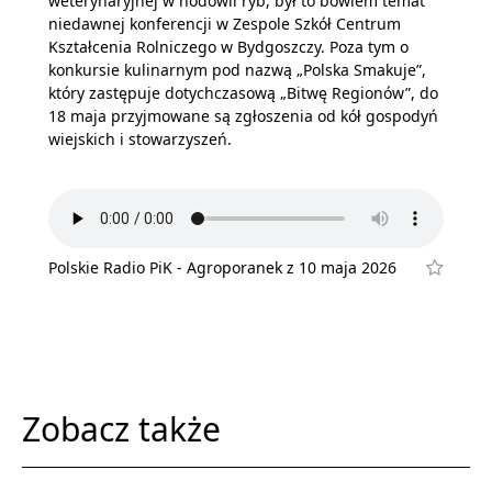
weterynaryjnej w hodowli ryb, był to bowiem temat
niedawnej konferencji w Zespole Szkół Centrum
Kształcenia Rolniczego w Bydgoszczy. Poza tym o
konkursie kulinarnym pod nazwą „Polska Smakuje”,
który zastępuje dotychczasową „Bitwę Regionów”, do
18 maja przyjmowane są zgłoszenia od kół gospodyń
wiejskich i stowarzyszeń.
Polskie Radio PiK - Agroporanek z 10 maja 2026
Zobacz także