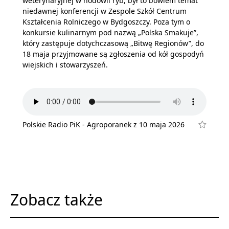
weterynaryjnej w hodowli ryb, był to bowiem temat
niedawnej konferencji w Zespole Szkół Centrum
Kształcenia Rolniczego w Bydgoszczy. Poza tym o
konkursie kulinarnym pod nazwą „Polska Smakuje”,
który zastępuje dotychczasową „Bitwę Regionów”, do
18 maja przyjmowane są zgłoszenia od kół gospodyń
wiejskich i stowarzyszeń.
Polskie Radio PiK - Agroporanek z 10 maja 2026
Zobacz także