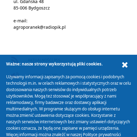
ul. Gdańska 48
85-006 Bydgoszcz
e-mail:
agroporanek@radiopik.pl
AKTUALNOŚCI RSS
Ważne: nasze strony wykorzystują pliki cookies.
PODCAST AUDIO
Używamy informacji zapisanych za pomocą cookies i podobnych
technologii m.in. w celach reklamowych i statystycznych oraz w celu
dostosowania naszych serwisów do indywidualnych potrzeb
użytkowników. Mogą też stosować je współpracujący z nami
reklamodawcy, firmy badawcze oraz dostawcy aplikacji
multimedialnych. W programie służącym do obsługi internetu
można zmienić ustawienia dotyczące cookies. Korzystanie z
Polityka Prywatności
naszych serwisów internetowych bez zmiany ustawień dotyczących
Zasady korzystania z Serwisu
cookies oznacza, że będą one zapisane w pamięci urządzenia.
Więcej informacji można znaleźć w naszej
Polityce prywatności
Organizacje Pożytku Publicznego