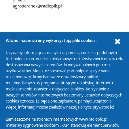
agroporanek@radiopik.pl
AKTUALNOŚCI RSS
Ważne: nasze strony wykorzystują pliki cookies.
PODCAST AUDIO
Używamy informacji zapisanych za pomocą cookies i podobnych
technologii m.in. w celach reklamowych i statystycznych oraz w celu
dostosowania naszych serwisów do indywidualnych potrzeb
użytkowników. Mogą też stosować je współpracujący z nami
reklamodawcy, firmy badawcze oraz dostawcy aplikacji
multimedialnych. W programie służącym do obsługi internetu
można zmienić ustawienia dotyczące cookies. Korzystanie z
Polityka Prywatności
naszych serwisów internetowych bez zmiany ustawień dotyczących
Zasady korzystania z Serwisu
cookies oznacza, że będą one zapisane w pamięci urządzenia.
Więcej informacji można znaleźć w naszej
Polityce prywatności
Organizacje Pożytku Publicznego
Cyfryzacja DAB+
Zamieszczone na stronach internetowych www.radiopik.pl
materiały sygnowane skrótem „PAP” stanowią element Serwisów
Polityka ochrony danych osobowych