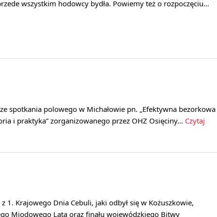
 przede wszystkim hodowcy bydła. Powiemy też o rozpoczęciu…
 ze spotkania polowego w Michałowie pn. „Efektywna bezorkowa
oria i praktyka” zorganizowanego przez OHZ Osięciny…
Czytaj
 z 1. Krajowego Dnia Cebuli, jaki odbył się w Kożuszkowie,
go Miodowego Lata oraz finału wojewódzkiego Bitwy