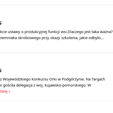
5
cie ustawy o produkcyjnej funkcji wsi.Dlaczego jest taka ważna?
ziemniaka skrobiowego przy okazji szkolenia, jakie odbyło…
5
 z Wojewódzkiego Konkursu Orki w Podgórzynie. Na Targach
ii gościła delegacja z woj. kujawsko-pomorskiego. W
dalej »