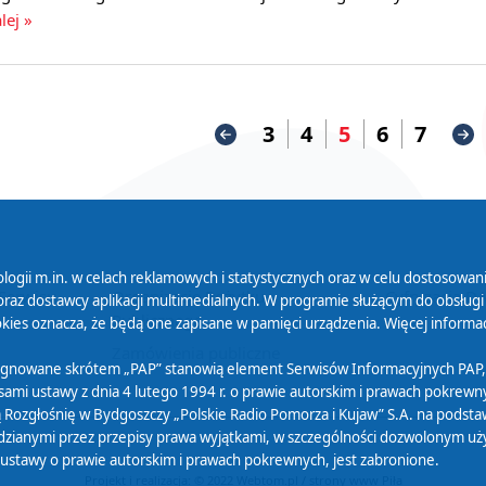
lej »
3
4
5
6
7
logii m.in. w celach reklamowych i statystycznych oraz w celu dostosow
 Serwisu
Organizacje Pożytku
Cyfryzacja D
raz dostawcy aplikacji multimedialnych. W programie służącym do obsługi
Publicznego
ies oznacza, że będą one zapisane w pamięci urządzenia. Więcej informac
Zamówienia publiczne
sygnowane skrótem „PAP” stanowią element Serwisów Informacyjnych PAP,
ami ustawy z dnia 4 lutego 1994 r. o prawie autorskim i prawach pokrewnyc
 Rozgłośnię w Bydgoszczy „Polskie Radio Pomorza i Kujaw” S.A. na podsta
ianymi przez przepisy prawa wyjątkami, w szczególności dozwolonym użytk
) ustawy o prawie autorskim i prawach pokrewnych, jest zabronione.
Projekt i realizacja: © 2022
Webtom.pl
/
strony www Piła