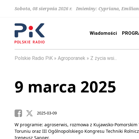
Sobota, 08 sierpnia 2026 r. Imieniny: Cypriana, Emilia
Wiadomości
PROGR
Polskie Radio PiK
Agroporanek
Z życia wsi...
9 marca 2025
2025-03-09
W programie: agroserwis, rozmowa z Kujawsko-Pomorskim 
Toruniu oraz III Ogólnopolskiego Kongresu Techniki Rolnic
Ireneusz Sanger.