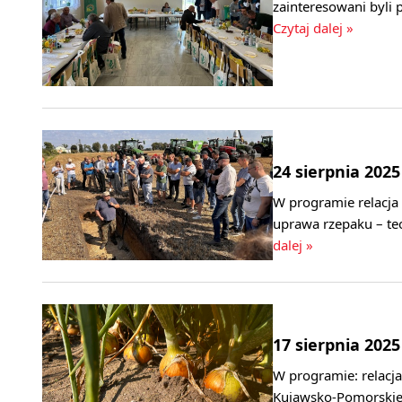
zainteresowani byli
Czytaj dalej »
24 sierpnia 2025
W programie relacja
uprawa rzepaku – te
dalej »
17 sierpnia 2025
W programie: relacja
Kujawsko-Pomorskie