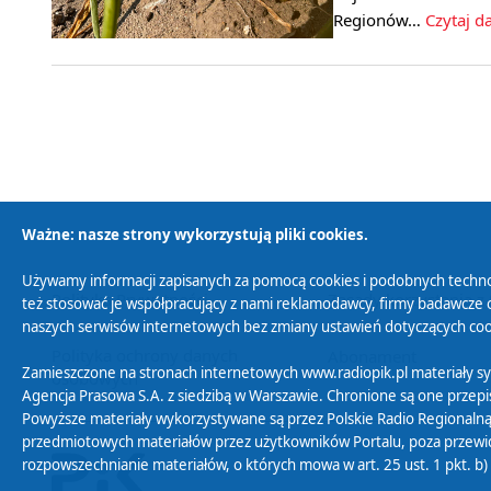
Regionów…
Czytaj da
Ważne: nasze strony wykorzystują pliki cookies.
Używamy informacji zapisanych za pomocą cookies i podobnych techno
Polityka Prywatności
Zasady korzystania z
też stosować je współpracujący z nami reklamodawcy, firmy badawcze o
naszych serwisów internetowych bez zmiany ustawień dotyczących cook
Polityka ochrony danych
Abonament
Zamieszczone na stronach internetowych www.radiopik.pl materiały 
osobowych
Agencja Prasowa S.A. z siedzibą w Warszawie. Chronione są one przepis
Powyższe materiały wykorzystywane są przez Polskie Radio Regionalną
przedmiotowych materiałów przez użytkowników Portalu, poza przewidz
rozpowszechnianie materiałów, o których mowa w art. 25 ust. 1 pkt. b