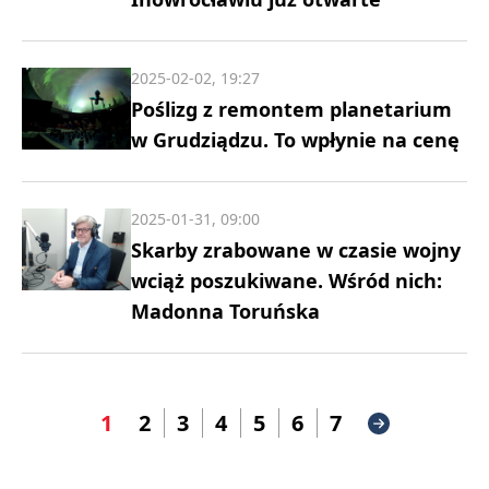
2025-02-02, 19:27
Poślizg z remontem planetarium
w Grudziądzu. To wpłynie na cenę
2025-01-31, 09:00
Skarby zrabowane w czasie wojny
wciąż poszukiwane. Wśród nich:
Madonna Toruńska
1
2
3
4
5
6
7