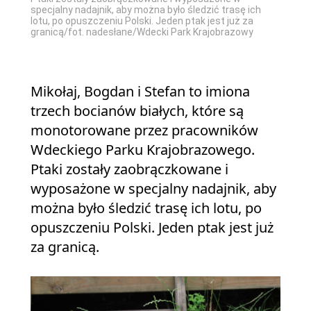
specjalny nadajnik, aby można było śledzić trasę ich
lotu, po opuszczeniu Polski. Jeden ptak jest już za
granicą/fot. nadesłane/Wdecki Park Krajobrazowy
Mikołaj, Bogdan i Stefan to imiona
trzech bocianów białych, które są
monotorowane przez pracowników
Wdeckiego Parku Krajobrazowego.
Ptaki zostały zaobrączkowane i
wyposażone w specjalny nadajnik, aby
można było śledzić trasę ich lotu, po
opuszczeniu Polski. Jeden ptak jest już
za granicą.