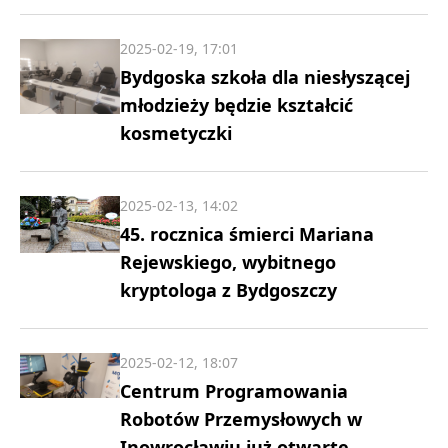
2025-02-19, 17:01
Bydgoska szkoła dla niesłyszącej
młodzieży będzie kształcić
kosmetyczki
2025-02-13, 14:02
45. rocznica śmierci Mariana
Rejewskiego, wybitnego
kryptologa z Bydgoszczy
2025-02-12, 18:07
Centrum Programowania
Robotów Przemysłowych w
Inowrocławiu już otwarte