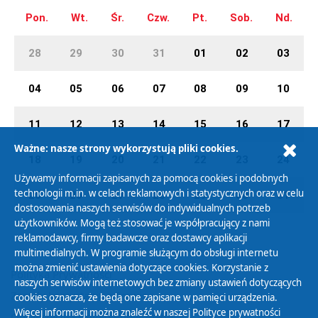
Pon.
Wt.
Śr.
Czw.
Pt.
Sob.
Nd.
28
29
30
31
01
02
03
04
05
06
07
08
09
10
11
12
13
14
15
16
17
Ważne: nasze strony wykorzystują pliki cookies.
18
19
20
21
22
23
24
Używamy informacji zapisanych za pomocą cookies i podobnych
technologii m.in. w celach reklamowych i statystycznych oraz w celu
25
26
27
28
29
30
31
dostosowania naszych serwisów do indywidualnych potrzeb
użytkowników. Mogą też stosować je współpracujący z nami
reklamodawcy, firmy badawcze oraz dostawcy aplikacji
multimedialnych. W programie służącym do obsługi internetu
można zmienić ustawienia dotyczące cookies. Korzystanie z
Polityka Prywatności
naszych serwisów internetowych bez zmiany ustawień dotyczących
Zasady korzystania z Serwisu
cookies oznacza, że będą one zapisane w pamięci urządzenia.
Więcej informacji można znaleźć w naszej
Polityce prywatności
Organizacje Pożytku Publicznego