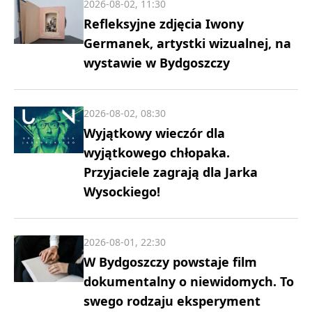
2026-08-02, 11:30
Refleksyjne zdjęcia Iwony
Germanek, artystki wizualnej, na
wystawie w Bydgoszczy
2026-08-02, 08:30
Wyjątkowy wieczór dla
wyjątkowego chłopaka.
Przyjaciele zagrają dla Jarka
Wysockiego!
2026-08-01, 22:30
W Bydgoszczy powstaje film
dokumentalny o niewidomych. To
swego rodzaju eksperyment