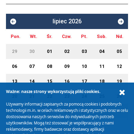
lipiec 2026
Pon.
Wt.
Śr.
Czw.
Pt.
Sob.
Nd.
29
30
01
02
03
04
05
06
07
08
09
10
11
12
13
14
15
16
17
18
19
Ważne: nasze strony wykorzystują pliki cookies.
20
21
22
23
24
25
26
Używamy informacji zapisanych za pomocą cookies i podobnych
technologii m.in. w celach reklamowych i statystycznych oraz w celu
27
28
29
30
31
01
02
dostosowania naszych serwisów do indywidualnych potrzeb
użytkowników. Mogą też stosować je współpracujący z nami
reklamodawcy, firmy badawcze oraz dostawcy aplikacji