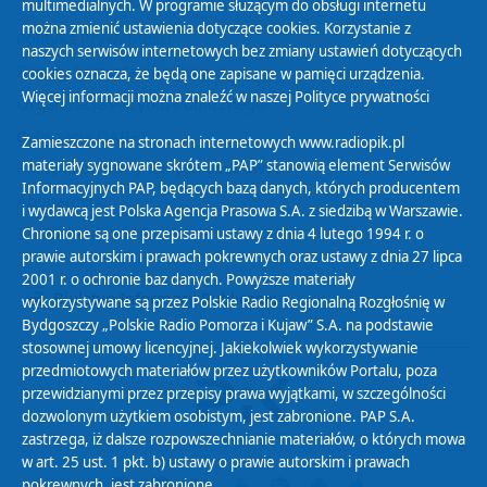
multimedialnych. W programie służącym do obsługi internetu
można zmienić ustawienia dotyczące cookies. Korzystanie z
Polityka Prywatności
naszych serwisów internetowych bez zmiany ustawień dotyczących
Zasady korzystania z Serwisu
cookies oznacza, że będą one zapisane w pamięci urządzenia.
Więcej informacji można znaleźć w naszej
Polityce prywatności
Organizacje Pożytku Publicznego
Cyfryzacja DAB+
Zamieszczone na stronach internetowych www.radiopik.pl
materiały sygnowane skrótem „PAP” stanowią element Serwisów
Polityka ochrony danych osobowych
Informacyjnych PAP, będących bazą danych, których producentem
Abonament
i wydawcą jest Polska Agencja Prasowa S.A. z siedzibą w Warszawie.
Zamówienia publiczne
Chronione są one przepisami ustawy z dnia 4 lutego 1994 r. o
prawie autorskim i prawach pokrewnych oraz ustawy z dnia 27 lipca
2001 r. o ochronie baz danych. Powyższe materiały
Biuletyn Informacji Publicznej
wykorzystywane są przez Polskie Radio Regionalną Rozgłośnię w
Bydgoszczy „Polskie Radio Pomorza i Kujaw” S.A. na podstawie
stosownej umowy licencyjnej. Jakiekolwiek wykorzystywanie
przedmiotowych materiałów przez użytkowników Portalu, poza
przewidzianymi przez przepisy prawa wyjątkami, w szczególności
dozwolonym użytkiem osobistym, jest zabronione. PAP S.A.
zastrzega, iż dalsze rozpowszechnianie materiałów, o których mowa
w art. 25 ust. 1 pkt. b) ustawy o prawie autorskim i prawach
pokrewnych, jest zabronione.