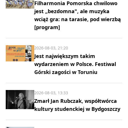
Filharmonia Pomorska chwilowo
jest „bezdomna", ale muzyka
wciąż gra: na tarasie, pod wierzbą
[program]
2026-08-03, 21:20
Jest największym takim
wydarzeniem w Polsce. Festiwal
Górski zagości w Toruniu
2026-08-03, 13:33
Zmarł Jan Rubczak, współtwórca
kultury studenckiej w Bydgoszczy