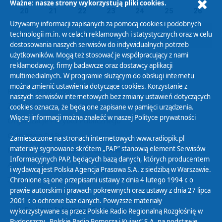
Ważne: nasze strony wykorzystują pliki cookies.
20
21
22
23
24
25
26
Używamy informacji zapisanych za pomocą cookies i podobnych
technologii m.in. w celach reklamowych i statystycznych oraz w celu
27
28
29
30
31
01
02
dostosowania naszych serwisów do indywidualnych potrzeb
użytkowników. Mogą też stosować je współpracujący z nami
reklamodawcy, firmy badawcze oraz dostawcy aplikacji
multimedialnych. W programie służącym do obsługi internetu
można zmienić ustawienia dotyczące cookies. Korzystanie z
Polityka Prywatności
naszych serwisów internetowych bez zmiany ustawień dotyczących
Zasady korzystania z Serwisu
cookies oznacza, że będą one zapisane w pamięci urządzenia.
Więcej informacji można znaleźć w naszej
Polityce prywatności
Organizacje Pożytku Publicznego
Cyfryzacja DAB+
Zamieszczone na stronach internetowych www.radiopik.pl
materiały sygnowane skrótem „PAP” stanowią element Serwisów
Polityka ochrony danych osobowych
Informacyjnych PAP, będących bazą danych, których producentem
Abonament
i wydawcą jest Polska Agencja Prasowa S.A. z siedzibą w Warszawie.
Zamówienia publiczne
Chronione są one przepisami ustawy z dnia 4 lutego 1994 r. o
prawie autorskim i prawach pokrewnych oraz ustawy z dnia 27 lipca
2001 r. o ochronie baz danych. Powyższe materiały
Biuletyn Informacji Publicznej
wykorzystywane są przez Polskie Radio Regionalną Rozgłośnię w
Bydgoszczy „Polskie Radio Pomorza i Kujaw” S.A. na podstawie