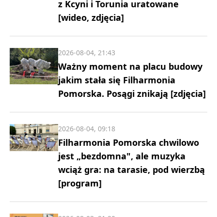
z Kcyni i Torunia uratowane
[wideo, zdjęcia]
2026-08-04, 21:43
Ważny moment na placu budowy
jakim stała się Filharmonia
Pomorska. Posągi znikają [zdjęcia]
2026-08-04, 09:18
Filharmonia Pomorska chwilowo
jest „bezdomna", ale muzyka
wciąż gra: na tarasie, pod wierzbą
[program]