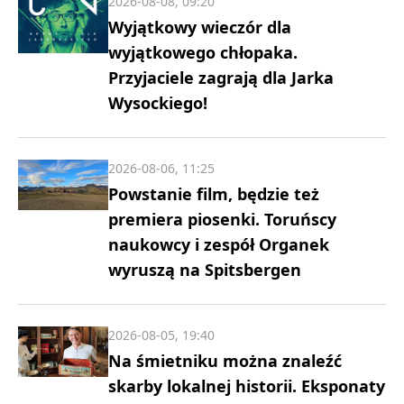
2026-08-08, 09:20
Wyjątkowy wieczór dla
wyjątkowego chłopaka.
Przyjaciele zagrają dla Jarka
Wysockiego!
2026-08-06, 11:25
Powstanie film, będzie też
premiera piosenki. Toruńscy
naukowcy i zespół Organek
wyruszą na Spitsbergen
2026-08-05, 19:40
Na śmietniku można znaleźć
skarby lokalnej historii. Eksponaty