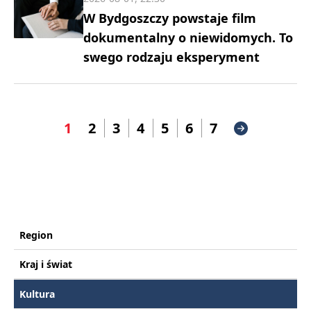
W Bydgoszczy powstaje film
dokumentalny o niewidomych. To
swego rodzaju eksperyment
1
2
3
4
5
6
7
Region
Kraj i świat
Kultura