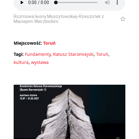
Rozmowa Iwony Muszytowskiej-Rzeszotek z
Maciejem Wierzbickim
Miejscowość:
Toruń
Tagi:
Fundamenty
,
Ratusz Staromiejski
,
Toruń
,
kultura
,
wystawa