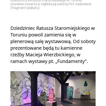
dziedzińcu Ratusza Staromiejskiego w Toruniu
zostanie otwarta w najbliższą sobotę/fot. nadesłane
(fragment plakatu)
Dziedziniec Ratusza Staromiejskiego w
Toruniu powoli zamienia się w
plenerową salę wystawową. Od soboty
prezentowane będą tu kamienne
rzeźby Macieja Wierzbickiego, w
ramach wystawy pt. „Fundamenty”.