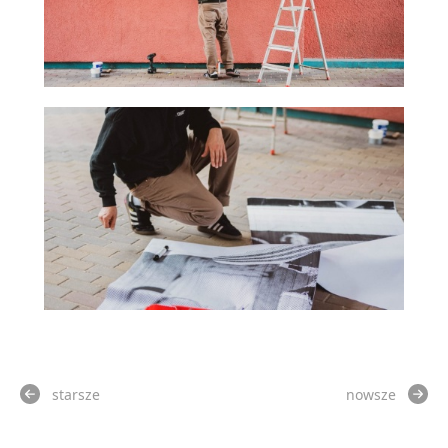
starsze
nowsze