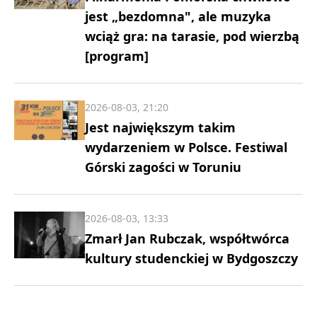
jest „bezdomna", ale muzyka
wciąż gra: na tarasie, pod wierzbą
[program]
2026-08-03, 21:20
Jest największym takim
wydarzeniem w Polsce. Festiwal
Górski zagości w Toruniu
2026-08-03, 13:33
Zmarł Jan Rubczak, współtwórca
kultury studenckiej w Bydgoszczy