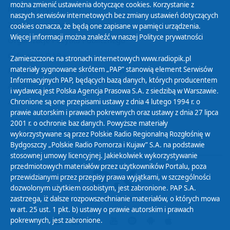
można zmienić ustawienia dotyczące cookies. Korzystanie z
Polityka Prywatności
naszych serwisów internetowych bez zmiany ustawień dotyczących
Zasady korzystania z Serwisu
cookies oznacza, że będą one zapisane w pamięci urządzenia.
Więcej informacji można znaleźć w naszej
Polityce prywatności
Organizacje Pożytku Publicznego
Cyfryzacja DAB+
Zamieszczone na stronach internetowych www.radiopik.pl
materiały sygnowane skrótem „PAP” stanowią element Serwisów
Polityka ochrony danych osobowych
Informacyjnych PAP, będących bazą danych, których producentem
Abonament
i wydawcą jest Polska Agencja Prasowa S.A. z siedzibą w Warszawie.
Zamówienia publiczne
Chronione są one przepisami ustawy z dnia 4 lutego 1994 r. o
prawie autorskim i prawach pokrewnych oraz ustawy z dnia 27 lipca
2001 r. o ochronie baz danych. Powyższe materiały
Biuletyn Informacji Publicznej
wykorzystywane są przez Polskie Radio Regionalną Rozgłośnię w
Bydgoszczy „Polskie Radio Pomorza i Kujaw” S.A. na podstawie
stosownej umowy licencyjnej. Jakiekolwiek wykorzystywanie
przedmiotowych materiałów przez użytkowników Portalu, poza
przewidzianymi przez przepisy prawa wyjątkami, w szczególności
dozwolonym użytkiem osobistym, jest zabronione. PAP S.A.
zastrzega, iż dalsze rozpowszechnianie materiałów, o których mowa
w art. 25 ust. 1 pkt. b) ustawy o prawie autorskim i prawach
pokrewnych, jest zabronione.