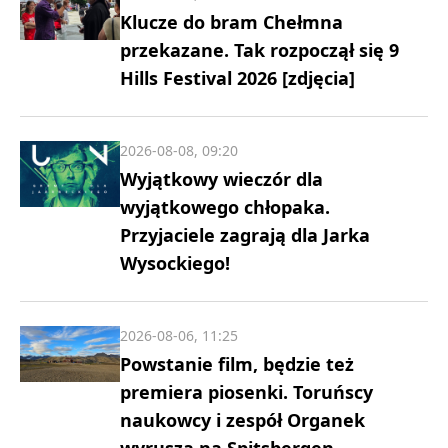
Klucze do bram Chełmna
przekazane. Tak rozpoczął się 9
Hills Festival 2026 [zdjęcia]
2026-08-08, 09:20
Wyjątkowy wieczór dla
wyjątkowego chłopaka.
Przyjaciele zagrają dla Jarka
Wysockiego!
2026-08-06, 11:25
Powstanie film, będzie też
premiera piosenki. Toruńscy
naukowcy i zespół Organek
wyruszą na Spitsbergen