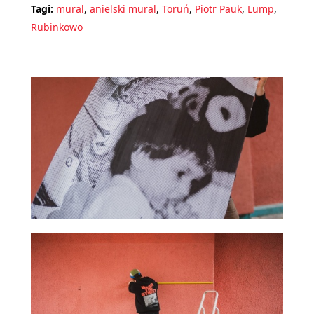
Tagi:
mural
,
anielski mural
,
Toruń
,
Piotr Pauk
,
Lump
,
Rubinkowo