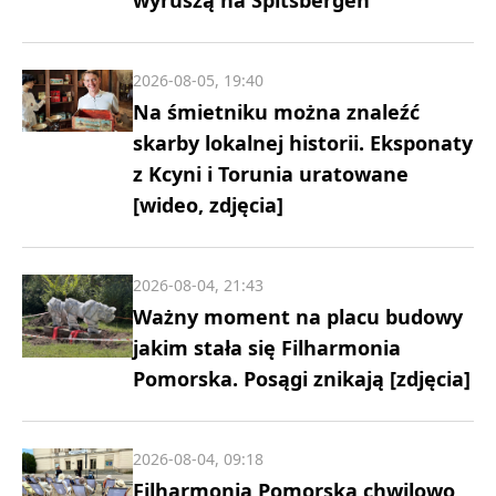
2026-08-05, 19:40
Na śmietniku można znaleźć
skarby lokalnej historii. Eksponaty
z Kcyni i Torunia uratowane
[wideo, zdjęcia]
2026-08-04, 21:43
Ważny moment na placu budowy
jakim stała się Filharmonia
Pomorska. Posągi znikają [zdjęcia]
2026-08-04, 09:18
Filharmonia Pomorska chwilowo