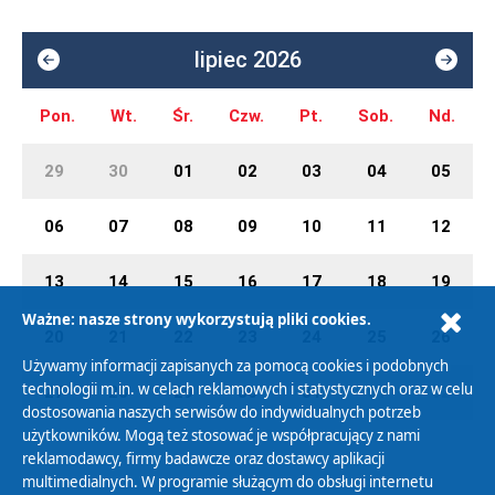
lipiec 2026
Pon.
Wt.
Śr.
Czw.
Pt.
Sob.
Nd.
29
30
01
02
03
04
05
06
07
08
09
10
11
12
13
14
15
16
17
18
19
Ważne: nasze strony wykorzystują pliki cookies.
20
21
22
23
24
25
26
Używamy informacji zapisanych za pomocą cookies i podobnych
technologii m.in. w celach reklamowych i statystycznych oraz w celu
27
28
29
30
31
01
02
dostosowania naszych serwisów do indywidualnych potrzeb
użytkowników. Mogą też stosować je współpracujący z nami
reklamodawcy, firmy badawcze oraz dostawcy aplikacji
multimedialnych. W programie służącym do obsługi internetu