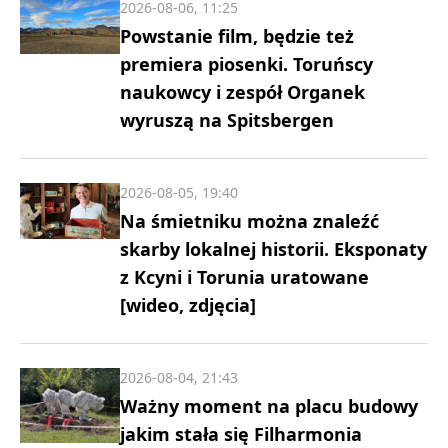
2026-08-06, 11:25
Powstanie film, będzie też
premiera piosenki. Toruńscy
naukowcy i zespół Organek
wyruszą na Spitsbergen
2026-08-05, 19:40
Na śmietniku można znaleźć
skarby lokalnej historii. Eksponaty
z Kcyni i Torunia uratowane
[wideo, zdjęcia]
2026-08-04, 21:43
Ważny moment na placu budowy
jakim stała się Filharmonia