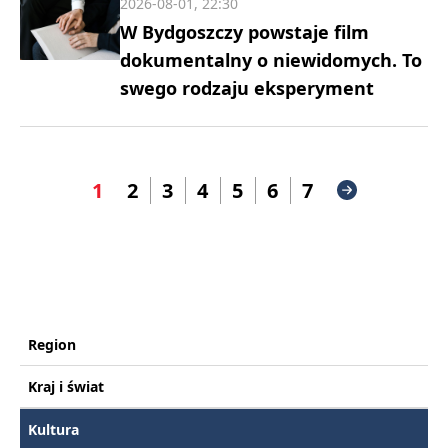
2026-08-01, 22:30
W Bydgoszczy powstaje film
dokumentalny o niewidomych. To
swego rodzaju eksperyment
1
2
3
4
5
6
7
Region
Kraj i świat
Kultura