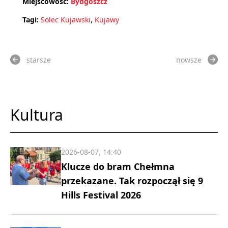
Miejscowość:
Bydgoszcz
Tagi:
Solec Kujawski
,
Kujawy
starsze
nowsze
Kultura
2026-08-07, 14:40
Klucze do bram Chełmna
przekazane. Tak rozpoczął się 9
Hills Festival 2026