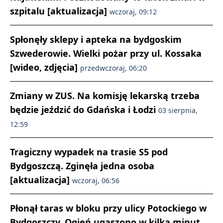
szpitalu [aktualizacja]
wczoraj, 09:12
Spłonęły sklepy i apteka na bydgoskim
Szwederowie. Wielki pożar przy ul. Kossaka
[wideo, zdjęcia]
przedwczoraj, 06:20
Zmiany w ZUS. Na komisję lekarską trzeba
będzie jeździć do Gdańska i Łodzi
03 sierpnia,
12:59
Tragiczny wypadek na trasie S5 pod
Bydgoszczą. Zginęła jedna osoba
[aktualizacja]
wczoraj, 06:56
Płonął taras w bloku przy ulicy Potockiego w
Bydgoszczy. Ogień ugaszono w kilka minut