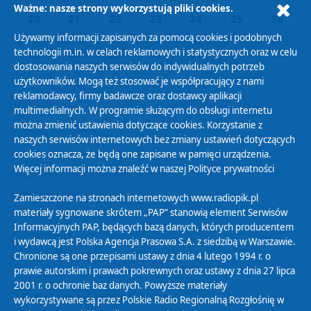
Ważne: nasze strony wykorzystują pliki cookies.
20
21
22
23
24
25
26
Używamy informacji zapisanych za pomocą cookies i podobnych
technologii m.in. w celach reklamowych i statystycznych oraz w celu
27
28
29
30
31
01
02
dostosowania naszych serwisów do indywidualnych potrzeb
użytkowników. Mogą też stosować je współpracujący z nami
reklamodawcy, firmy badawcze oraz dostawcy aplikacji
multimedialnych. W programie służącym do obsługi internetu
można zmienić ustawienia dotyczące cookies. Korzystanie z
Polityka Prywatności
naszych serwisów internetowych bez zmiany ustawień dotyczących
Zasady korzystania z Serwisu
cookies oznacza, że będą one zapisane w pamięci urządzenia.
Więcej informacji można znaleźć w naszej
Polityce prywatności
Organizacje Pożytku Publicznego
Cyfryzacja DAB+
Zamieszczone na stronach internetowych www.radiopik.pl
materiały sygnowane skrótem „PAP” stanowią element Serwisów
Polityka ochrony danych osobowych
Informacyjnych PAP, będących bazą danych, których producentem
Abonament
i wydawcą jest Polska Agencja Prasowa S.A. z siedzibą w Warszawie.
Zamówienia publiczne
Chronione są one przepisami ustawy z dnia 4 lutego 1994 r. o
prawie autorskim i prawach pokrewnych oraz ustawy z dnia 27 lipca
2001 r. o ochronie baz danych. Powyższe materiały
Biuletyn Informacji Publicznej
wykorzystywane są przez Polskie Radio Regionalną Rozgłośnię w