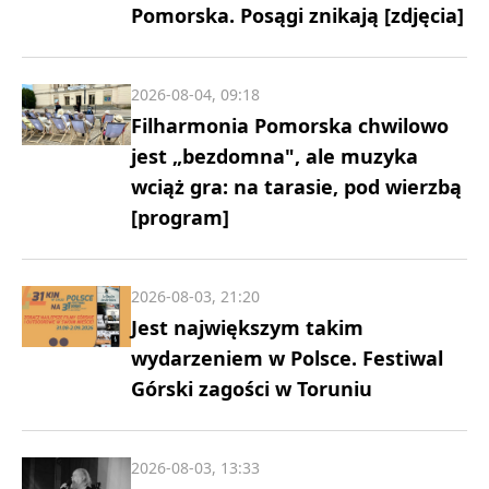
Pomorska. Posągi znikają [zdjęcia]
2026-08-04, 09:18
Filharmonia Pomorska chwilowo
jest „bezdomna", ale muzyka
wciąż gra: na tarasie, pod wierzbą
[program]
2026-08-03, 21:20
Jest największym takim
wydarzeniem w Polsce. Festiwal
Górski zagości w Toruniu
2026-08-03, 13:33