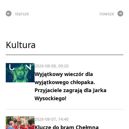
starsze
nowsze
Kultura
2026-08-08, 09:20
Wyjątkowy wieczór dla
wyjątkowego chłopaka.
Przyjaciele zagrają dla Jarka
Wysockiego!
2026-08-07, 14:40
Klucze do bram Chełmna