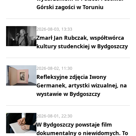
Górski zagości w Toruniu
2026-08-03, 13:33
Zmarł Jan Rubczak, współtwórca
kultury studenckiej w Bydgoszczy
2026-08-02, 11:30
Refleksyjne zdjęcia Iwony
Germanek, artystki wizualnej, na
wystawie w Bydgoszczy
2026-08-01, 22:30
W Bydgoszczy powstaje film
dokumentalny o niewidomych. To