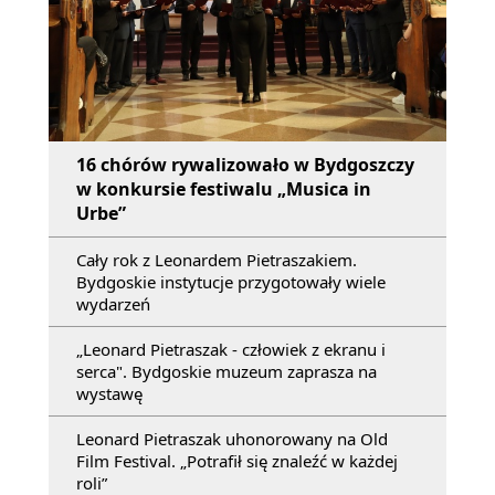
16 chórów rywalizowało w Bydgoszczy
w konkursie festiwalu „Musica in
Urbe”
Cały rok z Leonardem Pietraszakiem.
Bydgoskie instytucje przygotowały wiele
wydarzeń
„Leonard Pietraszak - człowiek z ekranu i
serca". Bydgoskie muzeum zaprasza na
wystawę
Leonard Pietraszak uhonorowany na Old
Film Festival. „Potrafił się znaleźć w każdej
roli”