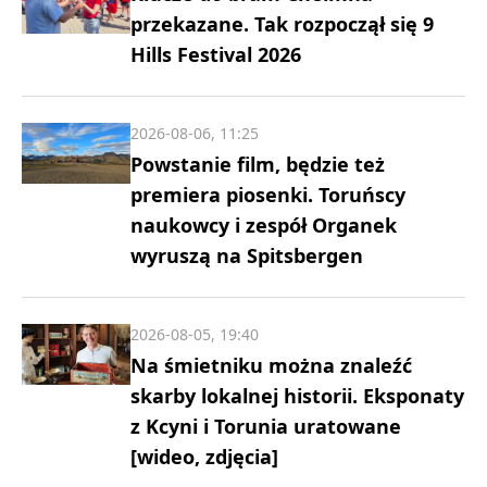
przekazane. Tak rozpoczął się 9
Hills Festival 2026
2026-08-06, 11:25
Powstanie film, będzie też
premiera piosenki. Toruńscy
naukowcy i zespół Organek
wyruszą na Spitsbergen
2026-08-05, 19:40
Na śmietniku można znaleźć
skarby lokalnej historii. Eksponaty
z Kcyni i Torunia uratowane
[wideo, zdjęcia]