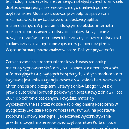
technologii m.in. w celach reklamowych i statystycznych oraz w celu
29
30
01
02
03
04
05
dostosowania naszych serwisów do indywidualnych potrzeb
użytkowników. Mogą też stosować je współpracujący z nami
reklamodawcy, firmy badawcze oraz dostawcy aplikacji
multimedialnych. W programie służącym do obsługi internetu
można zmienić ustawienia dotyczące cookies. Korzystanie z
Polityka Prywatności
naszych serwisów internetowych bez zmiany ustawień dotyczących
Zasady korzystania z Serwisu
cookies oznacza, że będą one zapisane w pamięci urządzenia.
Więcej informacji można znaleźć w naszej
Polityce prywatności
Organizacje Pożytku Publicznego
Cyfryzacja DAB+
Zamieszczone na stronach internetowych www.radiopik.pl
materiały sygnowane skrótem „PAP” stanowią element Serwisów
Polityka ochrony danych osobowych
Informacyjnych PAP, będących bazą danych, których producentem
Abonament
i wydawcą jest Polska Agencja Prasowa S.A. z siedzibą w Warszawie.
Zamówienia publiczne
Chronione są one przepisami ustawy z dnia 4 lutego 1994 r. o
prawie autorskim i prawach pokrewnych oraz ustawy z dnia 27 lipca
2001 r. o ochronie baz danych. Powyższe materiały
Biuletyn Informacji Publicznej
wykorzystywane są przez Polskie Radio Regionalną Rozgłośnię w
Bydgoszczy „Polskie Radio Pomorza i Kujaw” S.A. na podstawie
stosownej umowy licencyjnej. Jakiekolwiek wykorzystywanie
przedmiotowych materiałów przez użytkowników Portalu, poza
przewidzianymi przez przepisy prawa wyjątkami, w szczególności