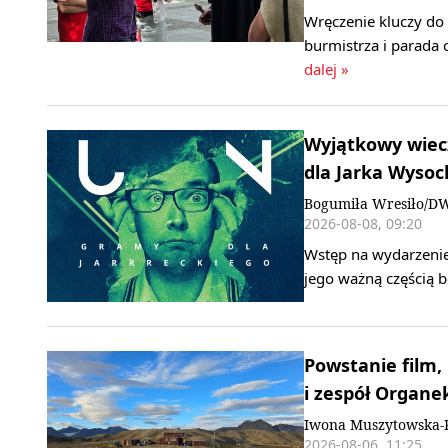
Wręczenie kluczy do
burmistrza i parada 
dalej »
Wyjątkowy wiecz
dla Jarka Wysoc
Bogumiła Wresiło/D
2026-08-08, 09:20
Wstęp na wydarzenie,
jego ważną częścią b
Powstanie film,
i zespół Organe
Iwona Muszytowska-
2026-08-06, 11:25