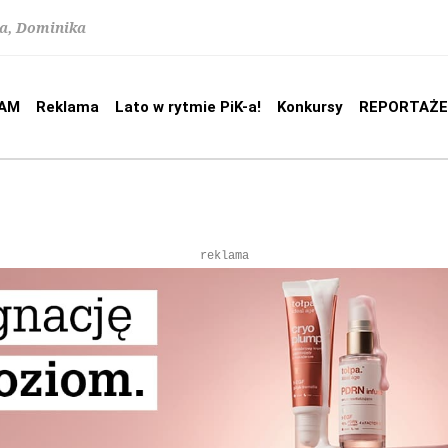
na, Dominika
AM
Reklama
Lato w rytmie PiK-a!
Konkursy
REPORTAŻE
reklama