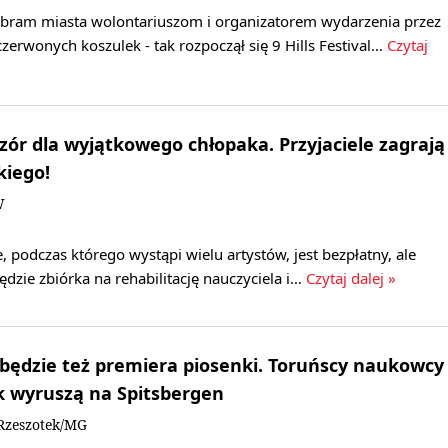
 bram miasta wolontariuszom i organizatorem wydarzenia przez
czerwonych koszulek - tak rozpoczął się 9 Hills Festival…
Czytaj
ór dla wyjątkowego chłopaka. Przyjaciele zagrają
kiego!
W
 podczas którego wystąpi wielu artystów, jest bezpłatny, ale
ędzie zbiórka na rehabilitację nauczyciela i…
Czytaj dalej »
 będzie też premiera piosenki. Toruńscy naukowcy
k wyruszą na Spitsbergen
Rzeszotek/MG