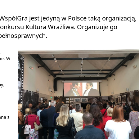
spółGra jest jedyną w Polsce taką organizacją,
konkursu Kultura Wrażliwa. Organizuje go
epełnosprawnych.
k
wie. W
y,
ona z