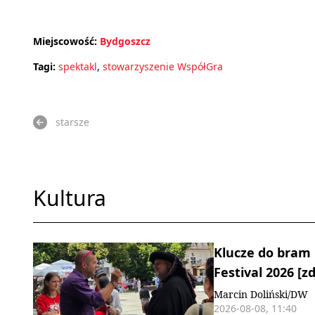
Miejscowość:
Bydgoszcz
Tagi:
spektakl
,
stowarzyszenie WspółGra
starsze
Kultura
Klucze do bram 
Festival 2026 [zd
Marcin Doliński/DW
2026-08-08, 11:40