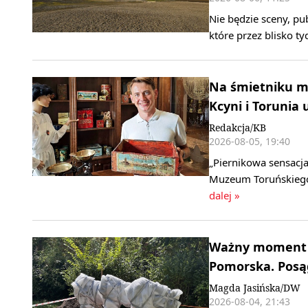
Nie będzie sceny, pu
które przez blisko t
Na śmietniku mo
Kcyni i Torunia 
Redakcja/KB
2026-08-05, 19:40
„Piernikowa sensacja
Muzeum Toruńskiego 
dalej »
Ważny moment n
Pomorska. Posągi
Magda Jasińska/DW
2026-08-04, 21:43