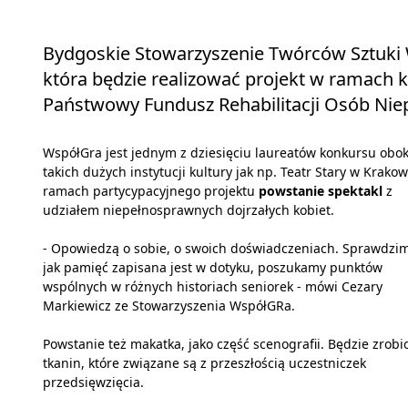
Bydgoskie Stowarzyszenie Twórców Sztuki W
która będzie realizować projekt w ramach 
Państwowy Fundusz Rehabilitacji Osób Ni
WspółGra jest jednym z dziesięciu laureatów konkursu obo
takich dużych instytucji kultury jak np. Teatr Stary w Krako
ramach partycypacyjnego projektu
powstanie spektakl
z
udziałem niepełnosprawnych dojrzałych kobiet.
- Opowiedzą o sobie, o swoich doświadczeniach. Sprawdzim
jak pamięć zapisana jest w dotyku, poszukamy punktów
wspólnych w różnych historiach seniorek - mówi Cezary
Markiewicz ze Stowarzyszenia WspółGRa.
Powstanie też makatka, jako część scenografii. Będzie zrobi
tkanin, które związane są z przeszłością uczestniczek
przedsięwzięcia.