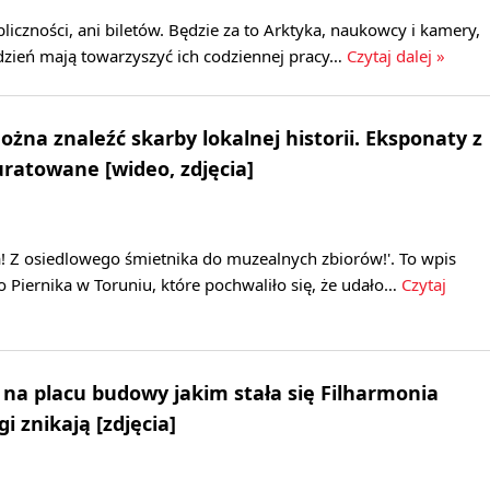
bliczności, ani biletów. Będzie za to Arktyka, naukowcy i kamery,
ydzień mają towarzyszyć ich codziennej pracy…
Czytaj dalej »
żna znaleźć skarby lokalnej historii. Eksponaty z
uratowane [wideo, zdjęcia]
! Z osiedlowego śmietnika do muzealnych zbiorów!'. To wpis
Piernika w Toruniu, które pochwaliło się, że udało…
Czytaj
a placu budowy jakim stała się Filharmonia
 znikają [zdjęcia]