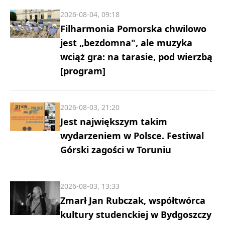
2026-08-04, 09:18
Filharmonia Pomorska chwilowo
jest „bezdomna", ale muzyka
wciąż gra: na tarasie, pod wierzbą
[program]
2026-08-03, 21:20
Jest największym takim
wydarzeniem w Polsce. Festiwal
Górski zagości w Toruniu
2026-08-03, 13:33
Zmarł Jan Rubczak, współtwórca
kultury studenckiej w Bydgoszczy