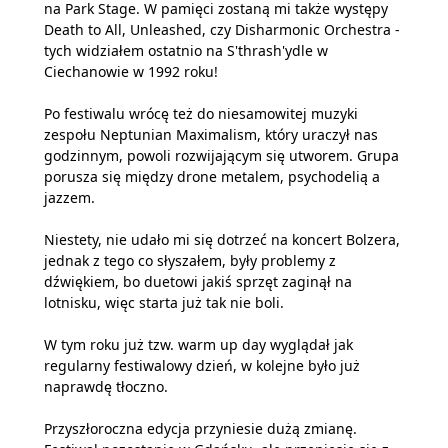
na Park Stage. W pamięci zostaną mi także występy
Death to All, Unleashed, czy Disharmonic Orchestra -
tych widziałem ostatnio na S'thrash'ydle w
Ciechanowie w 1992 roku!
Po festiwalu wrócę też do niesamowitej muzyki
zespołu Neptunian Maximalism, który uraczył nas
godzinnym, powoli rozwijającym się utworem. Grupa
porusza się między drone metalem, psychodelią a
jazzem.
Niestety, nie udało mi się dotrzeć na koncert Bolzera,
jednak z tego co słyszałem, były problemy z
dźwiękiem, bo duetowi jakiś sprzęt zaginął na
lotnisku, więc starta już tak nie boli.
W tym roku już tzw. warm up day wyglądał jak
regularny festiwalowy dzień, w kolejne było już
naprawdę tłoczno.
Przyszłoroczna edycja przyniesie dużą zmianę.