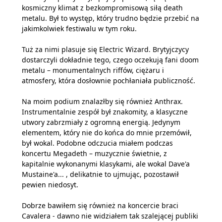
kosmiczny klimat z bezkompromisową siłą death
metalu. Był to występ, który trudno będzie przebić na
jakimkolwiek festiwalu w tym roku.
Tuż za nimi plasuje się Electric Wizard. Brytyjczycy
dostarczyli dokładnie tego, czego oczekują fani doom
metalu – monumentalnych riffów, ciężaru i
atmosfery, która dosłownie pochłaniała publiczność.
Na moim podium znalazłby się również Anthrax.
Instrumentalnie zespół był znakomity, a klasyczne
utwory zabrzmiały z ogromną energią. Jedynym
elementem, który nie do końca do mnie przemówił,
był wokal. Podobne odczucia miałem podczas
koncertu Megadeth – muzycznie świetnie, z
kapitalnie wykonanymi klasykami, ale wokal Dave'a
Mustaine'a... , delikatnie to ujmując, pozostawił
pewien niedosyt.
Dobrze bawiłem się również na koncercie braci
Cavalera - dawno nie widziałem tak szalejącej publiki