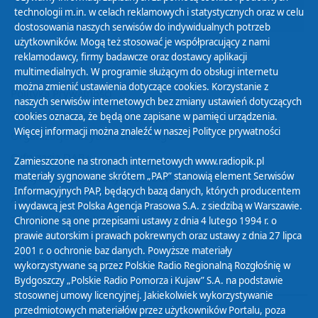
technologii m.in. w celach reklamowych i statystycznych oraz w celu
29
30
01
02
03
04
05
dostosowania naszych serwisów do indywidualnych potrzeb
użytkowników. Mogą też stosować je współpracujący z nami
reklamodawcy, firmy badawcze oraz dostawcy aplikacji
multimedialnych. W programie służącym do obsługi internetu
można zmienić ustawienia dotyczące cookies. Korzystanie z
Polityka Prywatności
naszych serwisów internetowych bez zmiany ustawień dotyczących
Zasady korzystania z Serwisu
cookies oznacza, że będą one zapisane w pamięci urządzenia.
Więcej informacji można znaleźć w naszej
Polityce prywatności
Organizacje Pożytku Publicznego
Cyfryzacja DAB+
Zamieszczone na stronach internetowych www.radiopik.pl
materiały sygnowane skrótem „PAP” stanowią element Serwisów
Polityka ochrony danych osobowych
Informacyjnych PAP, będących bazą danych, których producentem
Abonament
i wydawcą jest Polska Agencja Prasowa S.A. z siedzibą w Warszawie.
Zamówienia publiczne
Chronione są one przepisami ustawy z dnia 4 lutego 1994 r. o
prawie autorskim i prawach pokrewnych oraz ustawy z dnia 27 lipca
2001 r. o ochronie baz danych. Powyższe materiały
Biuletyn Informacji Publicznej
wykorzystywane są przez Polskie Radio Regionalną Rozgłośnię w
Bydgoszczy „Polskie Radio Pomorza i Kujaw” S.A. na podstawie
stosownej umowy licencyjnej. Jakiekolwiek wykorzystywanie
przedmiotowych materiałów przez użytkowników Portalu, poza