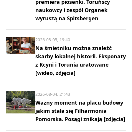
premiera piosenki. Toruńscy
naukowcy i zespół Organek
wyruszą na Spitsbergen
2026-08-05, 19:40
Na śmietniku można znaleźć
skarby lokalnej historii. Eksponaty
z Kcyni i Torunia uratowane
[wideo, zdjęcia]
2026-08-04, 21:43
Ważny moment na placu budowy
jakim stała się Filharmonia
Pomorska. Posągi znikają [zdjęcia]