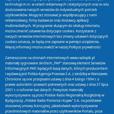
technologii m.in. w celach reklamowych i statystycznych oraz w celu
29
30
01
02
03
04
05
dostosowania naszych serwisów do indywidualnych potrzeb
użytkowników. Mogą też stosować je współpracujący z nami
reklamodawcy, firmy badawcze oraz dostawcy aplikacji
multimedialnych. W programie służącym do obsługi internetu
można zmienić ustawienia dotyczące cookies. Korzystanie z
Polityka Prywatności
naszych serwisów internetowych bez zmiany ustawień dotyczących
Zasady korzystania z Serwisu
cookies oznacza, że będą one zapisane w pamięci urządzenia.
Więcej informacji można znaleźć w naszej
Polityce prywatności
Organizacje Pożytku Publicznego
Cyfryzacja DAB+
Zamieszczone na stronach internetowych www.radiopik.pl
materiały sygnowane skrótem „PAP” stanowią element Serwisów
Polityka ochrony danych osobowych
Informacyjnych PAP, będących bazą danych, których producentem
Abonament
i wydawcą jest Polska Agencja Prasowa S.A. z siedzibą w Warszawie.
Zamówienia publiczne
Chronione są one przepisami ustawy z dnia 4 lutego 1994 r. o
prawie autorskim i prawach pokrewnych oraz ustawy z dnia 27 lipca
2001 r. o ochronie baz danych. Powyższe materiały
Biuletyn Informacji Publicznej
wykorzystywane są przez Polskie Radio Regionalną Rozgłośnię w
Bydgoszczy „Polskie Radio Pomorza i Kujaw” S.A. na podstawie
stosownej umowy licencyjnej. Jakiekolwiek wykorzystywanie
przedmiotowych materiałów przez użytkowników Portalu, poza