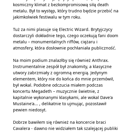
kosmiczny klimat z bezkompromisową siłą death
metalu. Był to występ, który trudno będzie przebić na
jakimkolwiek festiwalu w tym roku.
Tuż za nimi plasuje się Electric Wizard. Brytyjczycy
dostarczyli dokładnie tego, czego oczekują fani doom
metalu – monumentalnych riffów, ciężaru i
atmosfery, która dosłownie pochłaniała publiczność.
Na moim podium znalazłby się również Anthrax.
Instrumentalnie zespół był znakomity, a klasyczne
utwory zabrzmiały z ogromną energią. Jedynym
elementem, który nie do końca do mnie przemówił,
był wokal. Podobne odczucia miałem podczas
koncertu Megadeth – muzycznie świetnie, z
kapitalnie wykonanymi klasykami, ale wokal Dave'a
Mustaine'a... , delikatnie to ujmując, pozostawił
pewien niedosyt.
Dobrze bawiłem się również na koncercie braci
Cavalera - dawno nie widziałem tak szalejącej publiki