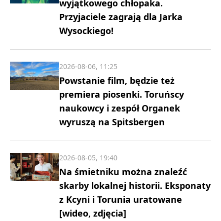
wyjątkowego chłopaka.
Przyjaciele zagrają dla Jarka
Wysockiego!
2026-08-06, 11:25
Powstanie film, będzie też
premiera piosenki. Toruńscy
naukowcy i zespół Organek
wyruszą na Spitsbergen
2026-08-05, 19:40
Na śmietniku można znaleźć
skarby lokalnej historii. Eksponaty
z Kcyni i Torunia uratowane
[wideo, zdjęcia]