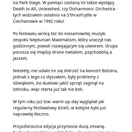
na Park Stage. W pamięci zostaną mi także występy
Death to All, Unleashed, czy Disharmonic Orchestra -
tych widziałem ostatnio na S'thrash'ydle w
Ciechanowie w 1992 roku!
Po festiwalu wrócę też do niesamowitej muzyki
zespołu Neptunian Maximalism, który uraczył nas
godzinnym, powoli rozwijającym się utworem. Grupa
porusza się między drone metalem, psychodelią a
jazzem.
Niestety, nie udało mi się dotrzeć na koncert Bolzera,
jednak z tego co słyszałem, były problemy z
dźwiękiem, bo duetowi jakiś sprzęt zaginął na
lotnisku, więc starta już tak nie boli.
W tym roku już tzw. warm up day wyglądał jak
regularny festiwalowy dzień, w kolejne było już
naprawdę tłoczno.
Przyszłoroczna edycja przyniesie dużą zmianę.