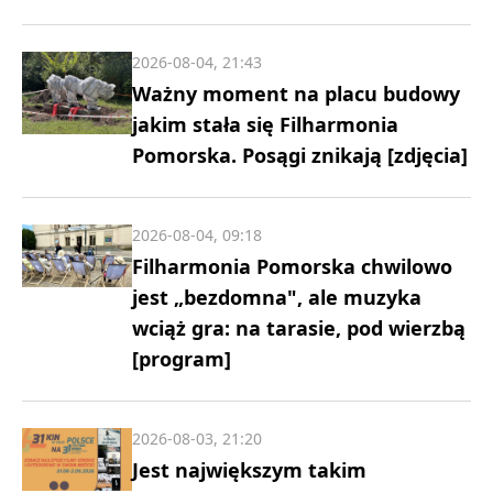
2026-08-04, 21:43
Ważny moment na placu budowy
jakim stała się Filharmonia
Pomorska. Posągi znikają [zdjęcia]
2026-08-04, 09:18
Filharmonia Pomorska chwilowo
jest „bezdomna", ale muzyka
wciąż gra: na tarasie, pod wierzbą
[program]
2026-08-03, 21:20
Jest największym takim