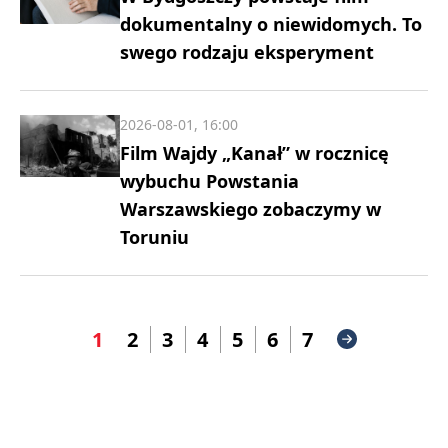
dokumentalny o niewidomych. To
swego rodzaju eksperyment
2026-08-01, 16:00
Film Wajdy „Kanał” w rocznicę
wybuchu Powstania
Warszawskiego zobaczymy w
Toruniu
1
2
3
4
5
6
7