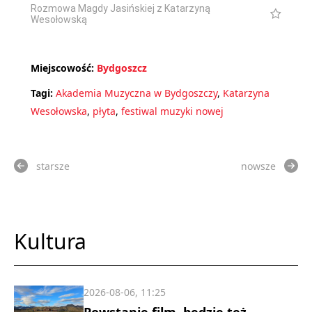
Rozmowa Magdy Jasińskiej z Katarzyną
Wesołowską
Miejscowość:
Bydgoszcz
Tagi:
Akademia Muzyczna w Bydgoszczy
,
Katarzyna
Wesołowska
,
płyta
,
festiwal muzyki nowej
starsze
nowsze
Kultura
2026-08-06, 11:25
Powstanie film, będzie też