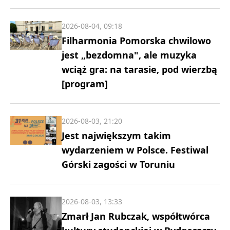
2026-08-04, 09:18
Filharmonia Pomorska chwilowo
jest „bezdomna", ale muzyka
wciąż gra: na tarasie, pod wierzbą
[program]
2026-08-03, 21:20
Jest największym takim
wydarzeniem w Polsce. Festiwal
Górski zagości w Toruniu
2026-08-03, 13:33
Zmarł Jan Rubczak, współtwórca