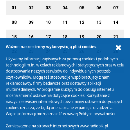
01
02
03
04
05
06
07
08
09
10
11
12
13
14
15
16
17
18
19
20
21
Ważne: nasze strony wykorzystują pliki cookies.
22
23
24
25
26
27
28
Używamy informacji zapisanych za pomocą cookies i podobnych
technologii m.in. w celach reklamowych i statystycznych oraz w celu
29
30
01
02
03
04
05
dostosowania naszych serwisów do indywidualnych potrzeb
użytkowników. Mogą też stosować je współpracujący z nami
reklamodawcy, firmy badawcze oraz dostawcy aplikacji
multimedialnych. W programie służącym do obsługi internetu
można zmienić ustawienia dotyczące cookies. Korzystanie z
Polityka Prywatności
naszych serwisów internetowych bez zmiany ustawień dotyczących
Zasady korzystania z Serwisu
cookies oznacza, że będą one zapisane w pamięci urządzenia.
Więcej informacji można znaleźć w naszej
Polityce prywatności
Organizacje Pożytku Publicznego
Cyfryzacja DAB+
Zamieszczone na stronach internetowych www.radiopik.pl