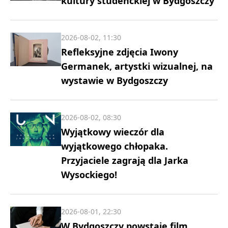
kultury studenckiej w Bydgoszczy
2026-08-02, 11:30
Refleksyjne zdjęcia Iwony
Germanek, artystki wizualnej, na
wystawie w Bydgoszczy
2026-08-02, 08:30
Wyjątkowy wieczór dla
wyjątkowego chłopaka.
Przyjaciele zagrają dla Jarka
Wysockiego!
2026-08-01, 22:30
W Bydgoszczy powstaje film