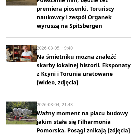
premiera piosenki. Toruńscy
naukowcy i zespół Organek
wyruszą na Spitsbergen
2026-08-05, 19:40
Na śmietniku można znaleźć
skarby lokalnej historii. Eksponaty
z Kcyni i Torunia uratowane
[wideo, zdjęcia]
2026-08-04, 21:43
Ważny moment na placu budowy
jakim stała się Filharmonia
Pomorska. Posągi znikają [zdjęcia]