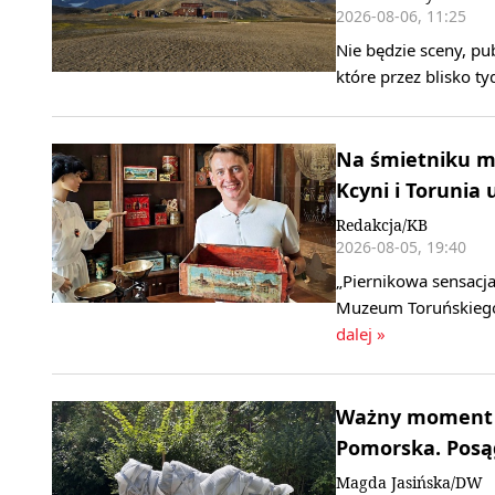
2026-08-06, 11:25
Nie będzie sceny, pu
które przez blisko t
Na śmietniku mo
Kcyni i Torunia 
Redakcja/KB
2026-08-05, 19:40
„Piernikowa sensacja
Muzeum Toruńskiego 
dalej »
Ważny moment n
Pomorska. Posągi
Magda Jasińska/DW