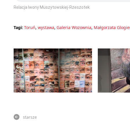
Relacja Iwony Muszytowskiej-Rzeszotek
Tagi:
Toruń
,
wystawa
,
Galeria Wozownia
,
Małgorzata Glogie
starsze