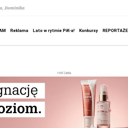
na, Dominika
AM
Reklama
Lato w rytmie PiK-a!
Konkursy
REPORTAŻE
reklama