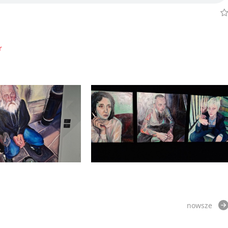
r
nowsze