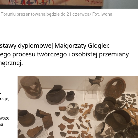
 Toruniu prezentowana będzie do 21 czerwca/ Fot. Iwona
ystawy dyplomowej Małgorzaty Glogier.
ego procesu twórczego i osobistej przemiany
nętrznej.
h
,
ocje,
awsze
na