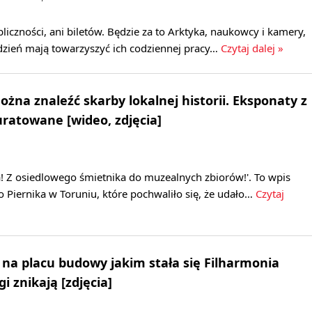
bliczności, ani biletów. Będzie za to Arktyka, naukowcy i kamery,
ydzień mają towarzyszyć ich codziennej pracy…
Czytaj dalej »
żna znaleźć skarby lokalnej historii. Eksponaty z
uratowane [wideo, zdjęcia]
! Z osiedlowego śmietnika do muzealnych zbiorów!'. To wpis
Piernika w Toruniu, które pochwaliło się, że udało…
Czytaj
a placu budowy jakim stała się Filharmonia
 znikają [zdjęcia]