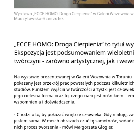
Wystawa „ECCE HOMO: Droga Cierpienia” w Galerii Wozownia w
Muszytowska-Rzeszotek
„ECCE HOMO: Droga Cierpienia” to tytuł w
Ekspozycja jest podsumowaniem wieloletni
twórczyni - zarówno artystycznej, jak i wew
Na wystawie prezentowanej w Galerii Wozownia w Toruniu
pokazany jest przekrój prac powstałych podczas kilkuletnic
studiów. Punktem wyjścia w twórczości artystki jest człowiek
jego cielesna forma oraz to, czego ciało jest nośnikiem – em
wspomnienia i doświadczenia.
- Chodzi o to, by pokazać wnętrze człowieka. Gdy maluję, z
jestem sama. W moich obrazach czuć tę samotność, widać 
nich proces tworzenia - mówi Małgorzata Glogier.