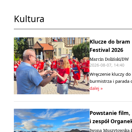
Kultura
Klucze do bram 
Festival 2026
Marcin Doliński/DW
2026-08-07, 14:40
Wręczenie kluczy do
burmistrza i parada 
dalej »
Powstanie film,
i zespół Organe
Iwona Muszytowska-