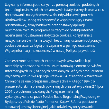
Używamy informacji zapisanych za pomocą cookies i podobnych
technologii m.in. w celach reklamowych i statystycznych oraz w celu
29
30
01
02
03
04
05
dostosowania naszych serwisów do indywidualnych potrzeb
użytkowników. Mogą też stosować je współpracujący z nami
reklamodawcy, firmy badawcze oraz dostawcy aplikacji
multimedialnych. W programie służącym do obsługi internetu
można zmienić ustawienia dotyczące cookies. Korzystanie z
Polityka Prywatności
naszych serwisów internetowych bez zmiany ustawień dotyczących
Zasady korzystania z Serwisu
cookies oznacza, że będą one zapisane w pamięci urządzenia.
Więcej informacji można znaleźć w naszej
Polityce prywatności
Organizacje Pożytku Publicznego
Cyfryzacja DAB+
Zamieszczone na stronach internetowych www.radiopik.pl
materiały sygnowane skrótem „PAP” stanowią element Serwisów
Polityka ochrony danych osobowych
Informacyjnych PAP, będących bazą danych, których producentem
Abonament
i wydawcą jest Polska Agencja Prasowa S.A. z siedzibą w Warszawie.
Zamówienia publiczne
Chronione są one przepisami ustawy z dnia 4 lutego 1994 r. o
prawie autorskim i prawach pokrewnych oraz ustawy z dnia 27 lipca
2001 r. o ochronie baz danych. Powyższe materiały
Biuletyn Informacji Publicznej
wykorzystywane są przez Polskie Radio Regionalną Rozgłośnię w
Bydgoszczy „Polskie Radio Pomorza i Kujaw” S.A. na podstawie
stosownej umowy licencyjnej. Jakiekolwiek wykorzystywanie