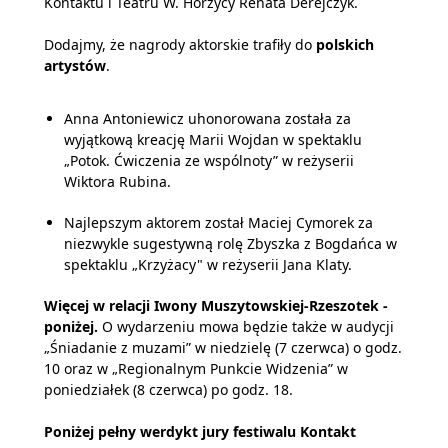
Kontaktu i Teatru W. Horzycy Renata Derejczyk.
Dodajmy, że nagrody aktorskie trafiły do
polskich
artystów
.
Anna Antoniewicz uhonorowana została za
wyjątkową kreację Marii Wojdan w spektaklu
„Potok. Ćwiczenia ze wspólnoty” w reżyserii
Wiktora Rubina.
Najlepszym aktorem został Maciej Cymorek za
niezwykle sugestywną rolę Zbyszka z Bogdańca w
spektaklu „Krzyżacy" w reżyserii Jana Klaty.
Więcej w relacji Iwony Muszytowskiej-Rzeszotek -
poniżej.
O wydarzeniu mowa będzie także w audycji
„Śniadanie z muzami” w niedzielę (7 czerwca) o godz.
10 oraz w „Regionalnym Punkcie Widzenia” w
poniedziałek (8 czerwca) po godz. 18.
Poniżej pełny werdykt jury festiwalu Kontakt