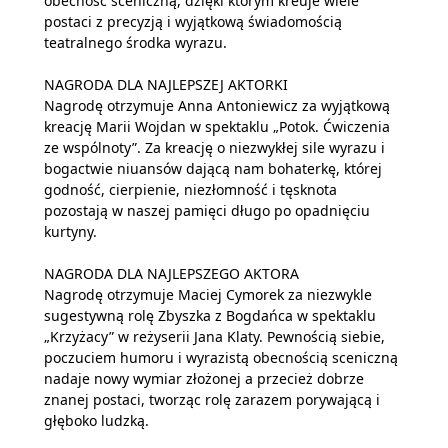
obecność sceniczną, dzięki którym kreuje wiele
postaci z precyzją i wyjątkową świadomością
teatralnego środka wyrazu.
NAGRODA DLA NAJLEPSZEJ AKTORKI
Nagrodę otrzymuje
Anna Antoniewicz za wyjątkową
kreację Marii Wojdan w spektaklu „Potok. Ćwiczenia
ze wspólnoty”. Za kreację o niezwykłej sile wyrazu i
bogactwie niuansów dającą nam bohaterkę, której
godność, cierpienie, niezłomność i tęsknota
pozostają w naszej pamięci długo po opadnięciu
kurtyny.
NAGRODA DLA NAJLEPSZEGO AKTORA
Nagrodę otrzymuje Maciej Cymorek za niezwykle
sugestywną rolę Zbyszka z Bogdańca w spektaklu
„Krzyżacy” w reżyserii Jana Klaty. Pewnością siebie,
poczuciem humoru i wyrazistą obecnością sceniczną
nadaje nowy wymiar złożonej a przecież dobrze
znanej postaci, tworząc rolę zarazem porywającą i
głęboko ludzką.