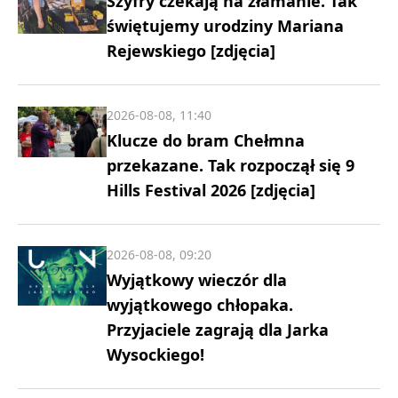
Szyfry czekają na złamanie. Tak
świętujemy urodziny Mariana
Rejewskiego [zdjęcia]
2026-08-08, 11:40
Klucze do bram Chełmna
przekazane. Tak rozpoczął się 9
Hills Festival 2026 [zdjęcia]
2026-08-08, 09:20
Wyjątkowy wieczór dla
wyjątkowego chłopaka.
Przyjaciele zagrają dla Jarka
Wysockiego!