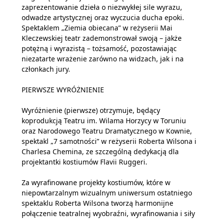
zaprezentowanie dzieła o niezwykłej sile wyrazu,
odwadze artystycznej oraz wyczucia ducha epoki.
Spektaklem „Ziemia obiecana” w reżyserii Mai
Kleczewskiej teatr zademonstrował swoją – jakże
potężną i wyrazistą – tożsamość, pozostawiając
niezatarte wrażenie zarówno na widzach, jak i na
członkach jury.
PIERWSZE WYRÓŻNIENIE
Wyróżnienie (pierwsze) otrzymuje, będący
koprodukcją Teatru im. Wilama Horzycy w Toruniu
oraz Narodowego Teatru Dramatycznego w Kownie,
spektakl „7 samotności” w reżyserii Roberta Wilsona i
Charlesa Chemina, ze szczególną dedykacją dla
projektantki kostiumów Flavii Ruggeri.
Za wyrafinowane projekty kostiumów, które w
niepowtarzalnym wizualnym uniwersum ostatniego
spektaklu Roberta Wilsona tworzą harmonijne
połączenie teatralnej wyobraźni, wyrafinowania i siły