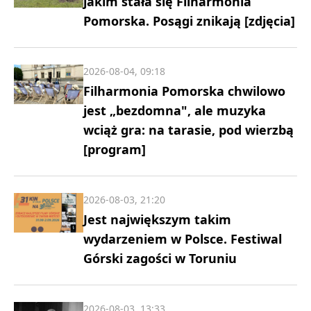
jakim stała się Filharmonia
Pomorska. Posągi znikają [zdjęcia]
2026-08-04, 09:18
Filharmonia Pomorska chwilowo
jest „bezdomna", ale muzyka
wciąż gra: na tarasie, pod wierzbą
[program]
2026-08-03, 21:20
Jest największym takim
wydarzeniem w Polsce. Festiwal
Górski zagości w Toruniu
2026-08-03, 13:33