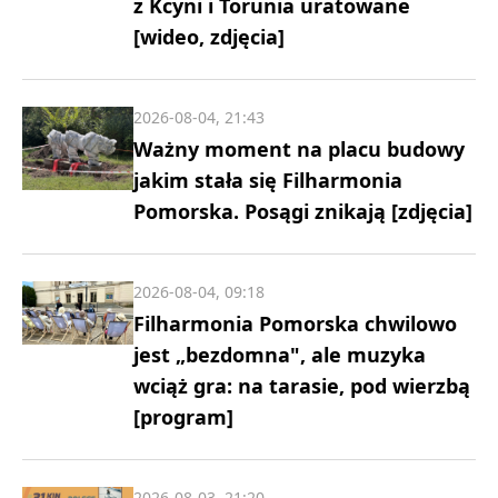
z Kcyni i Torunia uratowane
[wideo, zdjęcia]
2026-08-04, 21:43
Ważny moment na placu budowy
jakim stała się Filharmonia
Pomorska. Posągi znikają [zdjęcia]
2026-08-04, 09:18
Filharmonia Pomorska chwilowo
jest „bezdomna", ale muzyka
wciąż gra: na tarasie, pod wierzbą
[program]
2026-08-03, 21:20