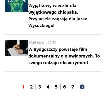
Wyjątkowy wieczór dla
wyjątkowego chłopaka.
Przyjaciele zagrają dla Jarka
Wysockiego!
2026-08-01, 22:30
W Bydgoszczy powstaje film
dokumentalny o niewidomych. To
swego rodzaju eksperyment
1
2
3
4
5
6
7