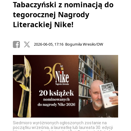
Tabaczyński z nominacją do
tegorocznej Nagrody
Literackiej Nike!
2026-06-05, 17:16 Bogumiła Wresiło/DW
Siedmioro wyróżnionych ogłoszonych zostanie na
początku września, a laureatkę lub laureata 30. edycji