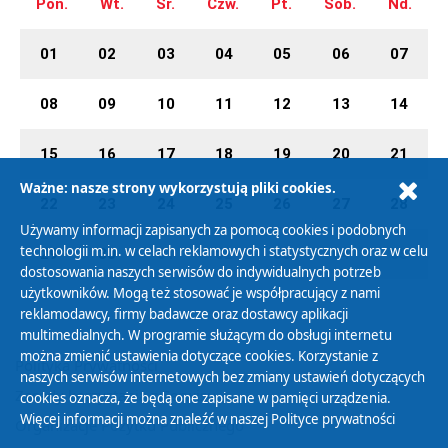
Pon.
Wt.
Śr.
Czw.
Pt.
Sob.
Nd.
01
02
03
04
05
06
07
08
09
10
11
12
13
14
15
16
17
18
19
20
21
Ważne: nasze strony wykorzystują pliki cookies.
22
23
24
25
26
27
28
Używamy informacji zapisanych za pomocą cookies i podobnych
technologii m.in. w celach reklamowych i statystycznych oraz w celu
29
30
01
02
03
04
05
dostosowania naszych serwisów do indywidualnych potrzeb
użytkowników. Mogą też stosować je współpracujący z nami
reklamodawcy, firmy badawcze oraz dostawcy aplikacji
multimedialnych. W programie służącym do obsługi internetu
można zmienić ustawienia dotyczące cookies. Korzystanie z
Polityka Prywatności
naszych serwisów internetowych bez zmiany ustawień dotyczących
Zasady korzystania z Serwisu
cookies oznacza, że będą one zapisane w pamięci urządzenia.
Więcej informacji można znaleźć w naszej
Polityce prywatności
Organizacje Pożytku Publicznego