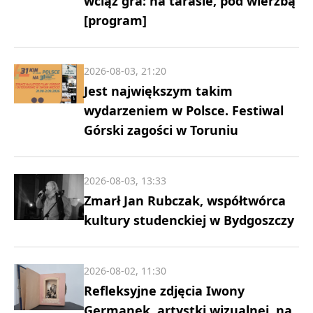
wciąż gra: na tarasie, pod wierzbą
[program]
2026-08-03, 21:20
Jest największym takim
wydarzeniem w Polsce. Festiwal
Górski zagości w Toruniu
2026-08-03, 13:33
Zmarł Jan Rubczak, współtwórca
kultury studenckiej w Bydgoszczy
2026-08-02, 11:30
Refleksyjne zdjęcia Iwony
Germanek, artystki wizualnej, na