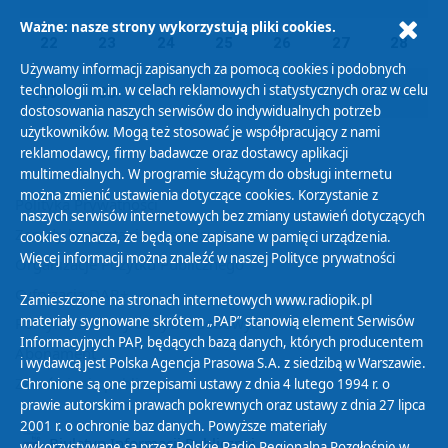
Ważne: nasze strony wykorzystują pliki cookies.
22
23
24
25
26
27
28
Używamy informacji zapisanych za pomocą cookies i podobnych
technologii m.in. w celach reklamowych i statystycznych oraz w celu
29
30
01
02
03
04
05
dostosowania naszych serwisów do indywidualnych potrzeb
użytkowników. Mogą też stosować je współpracujący z nami
reklamodawcy, firmy badawcze oraz dostawcy aplikacji
multimedialnych. W programie służącym do obsługi internetu
można zmienić ustawienia dotyczące cookies. Korzystanie z
Polityka Prywatności
naszych serwisów internetowych bez zmiany ustawień dotyczących
Zasady korzystania z Serwisu
cookies oznacza, że będą one zapisane w pamięci urządzenia.
Więcej informacji można znaleźć w naszej
Polityce prywatności
Organizacje Pożytku Publicznego
Cyfryzacja DAB+
Zamieszczone na stronach internetowych www.radiopik.pl
materiały sygnowane skrótem „PAP” stanowią element Serwisów
Polityka ochrony danych osobowych
Informacyjnych PAP, będących bazą danych, których producentem
Abonament
i wydawcą jest Polska Agencja Prasowa S.A. z siedzibą w Warszawie.
Zamówienia publiczne
Chronione są one przepisami ustawy z dnia 4 lutego 1994 r. o
prawie autorskim i prawach pokrewnych oraz ustawy z dnia 27 lipca
2001 r. o ochronie baz danych. Powyższe materiały
Biuletyn Informacji Publicznej
wykorzystywane są przez Polskie Radio Regionalną Rozgłośnię w