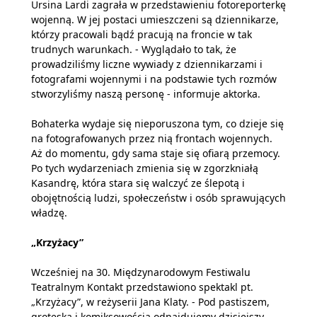
Ursina Lardi zagrała w przedstawieniu fotoreporterkę
wojenną. W jej postaci umieszczeni są dziennikarze,
którzy pracowali bądź pracują na froncie w tak
trudnych warunkach. - Wyglądało to tak, że
prowadziliśmy liczne wywiady z dziennikarzami i
fotografami wojennymi i na podstawie tych rozmów
stworzyliśmy naszą personę - informuje aktorka.
Bohaterka wydaje się nieporuszona tym, co dzieje się
na fotografowanych przez nią frontach wojennych.
Aż do momentu, gdy sama staje się ofiarą przemocy.
Po tych wydarzeniach zmienia się w zgorzkniałą
Kasandrę, która stara się walczyć ze ślepotą i
obojętnością ludzi, społeczeństw i osób sprawujących
władzę.
„Krzyżacy”
Wcześniej na 30. Międzynarodowym Festiwalu
Teatralnym Kontakt przedstawiono spektakl pt.
„Krzyżacy”, w reżyserii Jana Klaty. - Pod pastiszem,
groteską i komiksowością odnajdujemy dzisiejszy