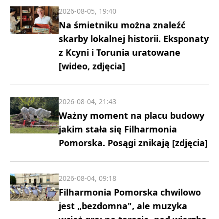
2026-08-05, 19:40
Na śmietniku można znaleźć
skarby lokalnej historii. Eksponaty
z Kcyni i Torunia uratowane
[wideo, zdjęcia]
2026-08-04, 21:43
Ważny moment na placu budowy
jakim stała się Filharmonia
Pomorska. Posągi znikają [zdjęcia]
2026-08-04, 09:18
Filharmonia Pomorska chwilowo
jest „bezdomna", ale muzyka