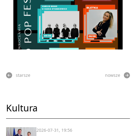
starsze
nowsze
Kultura
2026-07-31, 19:56