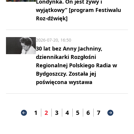
Londynka. On jest żywy i
wyjątkowy” [program Festiwalu
Roz-dźwięk]
2026-07-20, 16:50
30 lat bez Anny Jachniny,
dziennikarki Rozgłośni
Regionalnej Polskiego Radia w
Bydgoszczy. Została jej
poświęcona wystawa
1
2
3
4
5
6
7