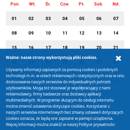
Pon.
Wt.
Śr.
Czw.
Pt.
Sob.
Nd.
01
02
03
04
05
06
07
08
09
10
11
12
13
14
15
16
17
18
19
20
21
Ważne: nasze strony wykorzystują pliki cookies.
22
23
24
25
26
27
28
Używamy informacji zapisanych za pomocą cookies i podobnych
technologii m.in. w celach reklamowych i statystycznych oraz w celu
29
30
01
02
03
04
05
dostosowania naszych serwisów do indywidualnych potrzeb
użytkowników. Mogą też stosować je współpracujący z nami
reklamodawcy, firmy badawcze oraz dostawcy aplikacji
multimedialnych. W programie służącym do obsługi internetu
można zmienić ustawienia dotyczące cookies. Korzystanie z
Polityka Prywatności
naszych serwisów internetowych bez zmiany ustawień dotyczących
Zasady korzystania z Serwisu
cookies oznacza, że będą one zapisane w pamięci urządzenia.
Więcej informacji można znaleźć w naszej
Polityce prywatności
Organizacje Pożytku Publicznego