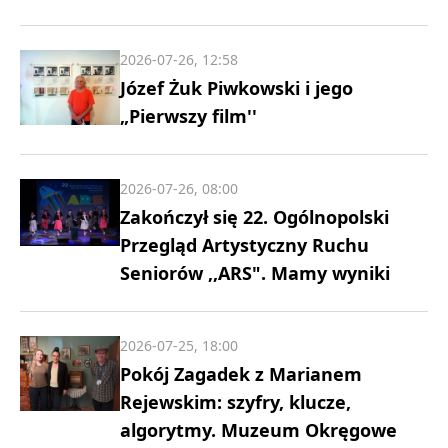
2026-07-26, 12:58
Józef Żuk Piwkowski i jego
„Pierwszy film''
2026-07-26, 08:00
Zakończył się 22. Ogólnopolski
Przegląd Artystyczny Ruchu
Seniorów ,,ARS". Mamy wyniki
2026-07-25, 18:00
Pokój Zagadek z Marianem
Rejewskim: szyfry, klucze,
algorytmy. Muzeum Okręgowe