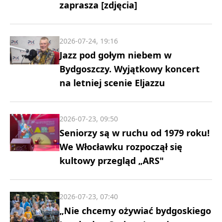
zaprasza [zdjęcia]
2026-07-24, 19:16
Jazz pod gołym niebem w
Bydgoszczy. Wyjątkowy koncert
na letniej scenie Eljazzu
2026-07-23, 09:50
Seniorzy są w ruchu od 1979 roku!
We Włocławku rozpoczął się
kultowy przegląd „ARS"
2026-07-23, 07:40
„Nie chcemy ożywiać bydgoskiego