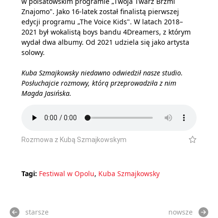
w polsatowskim programie „Twoja Twarz Brzmi
Znajomo". Jako 16-latek został finalistą pierwszej
edycji programu „The Voice Kids". W latach 2018–
2021 był wokalistą boys bandu 4Dreamers, z którym
wydał dwa albumy. Od 2021 udziela się jako artysta
solowy.
Kuba Szmajkowsky niedawno odwiedził nasze studio.
Posłuchajcie rozmowy, którą przeprowadziła z nim
Magda Jasińska.
Rozmowa z Kubą Szmajkowskym
Tagi:
Festiwal w Opolu
,
Kuba Szmajkowsky
starsze
nowsze