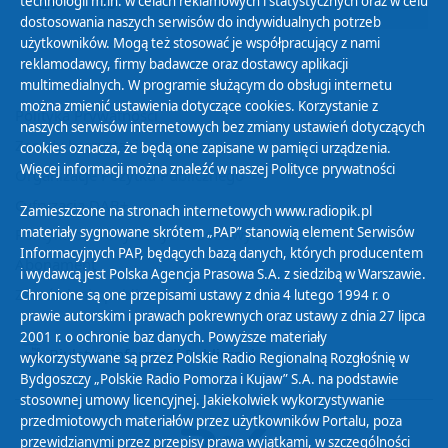
technologii m.in. w celach reklamowych i statystycznych oraz w celu
29
30
01
02
03
04
05
dostosowania naszych serwisów do indywidualnych potrzeb
użytkowników. Mogą też stosować je współpracujący z nami
reklamodawcy, firmy badawcze oraz dostawcy aplikacji
multimedialnych. W programie służącym do obsługi internetu
można zmienić ustawienia dotyczące cookies. Korzystanie z
Polityka Prywatności
naszych serwisów internetowych bez zmiany ustawień dotyczących
Zasady korzystania z Serwisu
cookies oznacza, że będą one zapisane w pamięci urządzenia.
Więcej informacji można znaleźć w naszej
Polityce prywatności
Organizacje Pożytku Publicznego
Cyfryzacja DAB+
Zamieszczone na stronach internetowych www.radiopik.pl
materiały sygnowane skrótem „PAP” stanowią element Serwisów
Polityka ochrony danych osobowych
Informacyjnych PAP, będących bazą danych, których producentem
Abonament
i wydawcą jest Polska Agencja Prasowa S.A. z siedzibą w Warszawie.
Zamówienia publiczne
Chronione są one przepisami ustawy z dnia 4 lutego 1994 r. o
prawie autorskim i prawach pokrewnych oraz ustawy z dnia 27 lipca
2001 r. o ochronie baz danych. Powyższe materiały
Biuletyn Informacji Publicznej
wykorzystywane są przez Polskie Radio Regionalną Rozgłośnię w
Bydgoszczy „Polskie Radio Pomorza i Kujaw” S.A. na podstawie
stosownej umowy licencyjnej. Jakiekolwiek wykorzystywanie
przedmiotowych materiałów przez użytkowników Portalu, poza
przewidzianymi przez przepisy prawa wyjątkami, w szczególności