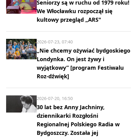
Seniorzy są w ruchu od 1979 roku!
We Włocławku rozpoczął się
kultowy przegląd „ARS"
2026-07-23, 07:40
„Nie chcemy ożywiać bydgoskiego
Londynka. On jest żywy i
wyjątkowy” [program Festiwalu
Roz-dźwięk]
2026-07-20, 16:50
30 lat bez Anny Jachniny,
dziennikarki Rozgłośni
Regionalnej Polskiego Radia w
Bydgoszczy. Została jej