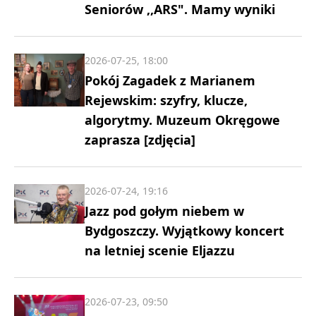
Seniorów ,,ARS". Mamy wyniki
2026-07-25, 18:00
Pokój Zagadek z Marianem
Rejewskim: szyfry, klucze,
algorytmy. Muzeum Okręgowe
zaprasza [zdjęcia]
2026-07-24, 19:16
Jazz pod gołym niebem w
Bydgoszczy. Wyjątkowy koncert
na letniej scenie Eljazzu
2026-07-23, 09:50