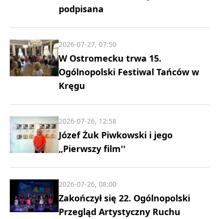
podpisana
2026-07-27, 07:50
W Ostromecku trwa 15.
Ogólnopolski Festiwal Tańców w
Kręgu
2026-07-26, 12:58
Józef Żuk Piwkowski i jego
„Pierwszy film''
2026-07-26, 08:00
Zakończył się 22. Ogólnopolski
Przegląd Artystyczny Ruchu