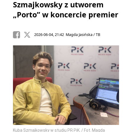
Szmajkowsky z utworem
„Porto” w koncercie premier
2026-06-04, 21:42 Magda Jasińska / TB
Kuba Szmajkowsky w studiu PR PiK. / Fot. Magda