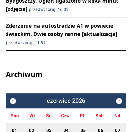
Bydgoszczy. Ogień ugaszono w kilka minut
[zdjęcia]
przedwczoraj, 16:01
Zderzenie na autostradzie A1 w powiecie
świeckim. Dwie osoby ranne [aktualizacja]
przedwczoraj, 11:51
Archiwum
czerwiec 2026
Pon.
Wt.
Śr.
Czw.
Pt.
Sob.
Nd.
01
02
03
04
05
06
07