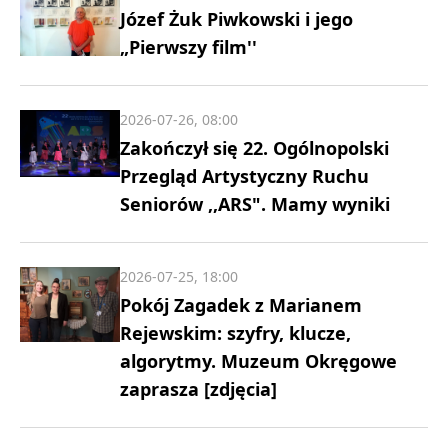
Józef Żuk Piwkowski i jego
„Pierwszy film''
2026-07-26, 08:00
Zakończył się 22. Ogólnopolski
Przegląd Artystyczny Ruchu
Seniorów ,,ARS". Mamy wyniki
2026-07-25, 18:00
Pokój Zagadek z Marianem
Rejewskim: szyfry, klucze,
algorytmy. Muzeum Okręgowe
zaprasza [zdjęcia]