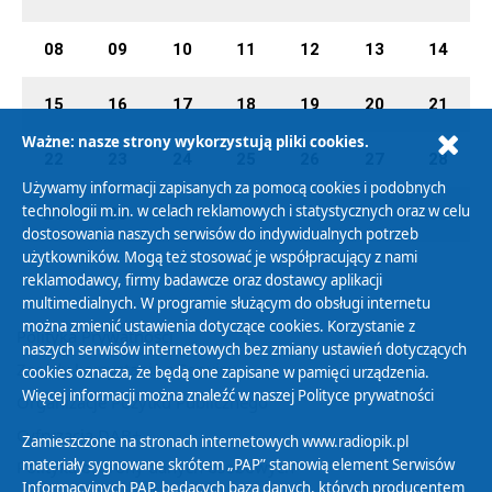
08
09
10
11
12
13
14
15
16
17
18
19
20
21
Ważne: nasze strony wykorzystują pliki cookies.
22
23
24
25
26
27
28
Używamy informacji zapisanych za pomocą cookies i podobnych
technologii m.in. w celach reklamowych i statystycznych oraz w celu
29
30
01
02
03
04
05
dostosowania naszych serwisów do indywidualnych potrzeb
użytkowników. Mogą też stosować je współpracujący z nami
reklamodawcy, firmy badawcze oraz dostawcy aplikacji
multimedialnych. W programie służącym do obsługi internetu
można zmienić ustawienia dotyczące cookies. Korzystanie z
Polityka Prywatności
naszych serwisów internetowych bez zmiany ustawień dotyczących
Zasady korzystania z Serwisu
cookies oznacza, że będą one zapisane w pamięci urządzenia.
Więcej informacji można znaleźć w naszej
Polityce prywatności
Organizacje Pożytku Publicznego
Cyfryzacja DAB+
Zamieszczone na stronach internetowych www.radiopik.pl
materiały sygnowane skrótem „PAP” stanowią element Serwisów
Polityka ochrony danych osobowych
Informacyjnych PAP, będących bazą danych, których producentem