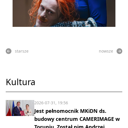
starsze
nowsze
Kultura
2026-07-31, 19:56
Jest pełnomocnik MKiDN ds.
budowy centrum CAMERIMAGE w
Toruniu. Został nim Andrzej