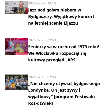
2026-07-24, 19:16
Jazz pod gołym niebem w
Bydgoszczy. Wyjątkowy koncert
na letniej scenie Eljazzu
2026-07-23, 09:50
Seniorzy są w ruchu od 1979 roku!
We Włocławku rozpoczął się
kultowy przegląd „ARS"
2026-07-23, 07:40
„Nie chcemy ożywiać bydgoskiego
Londynka. On jest żywy i
wyjątkowy” [program Festiwalu
Roz-dźwięk]