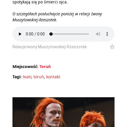
spotykają się po śmierci ojca.
O szczegółach posłuchajcie poniżej w relacji Iwony
Muszytowskiej-Rzeszotek.
Relacja Iwony Muszytowskiej-Rzeszotek
Miejscowość:
Toruń
Tagi:
teatr
,
toruń
,
kontakt