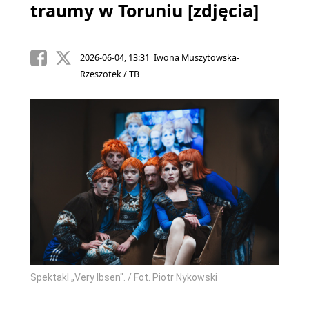
traumy w Toruniu [zdjęcia]
2026-06-04, 13:31 Iwona Muszytowska-
Rzeszotek / TB
Spektakl „Very Ibsen". / Fot. Piotr Nykowski