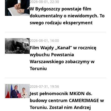
2026-08-01, 22:30
W Bydgoszczy powstaje film
dokumentalny o niewidomych. To
swego rodzaju eksperyment
2026-08-01, 16:00
Film Wajdy „Kanał” w rocznicę
wybuchu Powstania
Warszawskiego zobaczymy w
Toruniu
2026-07-31, 19:56
Jest pełnomocnik MKiDN ds.
budowy centrum CAMERIMAGE w
Toruniu. Został nim Andrzej