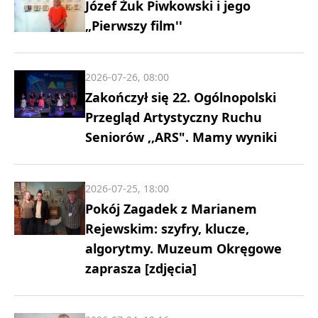
Józef Żuk Piwkowski i jego
„Pierwszy film''
2026-07-26, 08:00
Zakończył się 22. Ogólnopolski
Przegląd Artystyczny Ruchu
Seniorów ,,ARS". Mamy wyniki
2026-07-25, 18:00
Pokój Zagadek z Marianem
Rejewskim: szyfry, klucze,
algorytmy. Muzeum Okręgowe
zaprasza [zdjęcia]