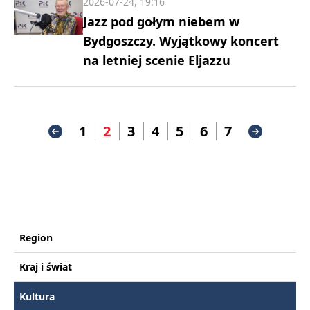
2026-07-24, 19:16
Jazz pod gołym niebem w
Bydgoszczy. Wyjątkowy koncert
na letniej scenie Eljazzu
1
2
3
4
5
6
7
Region
Kraj i świat
Kultura