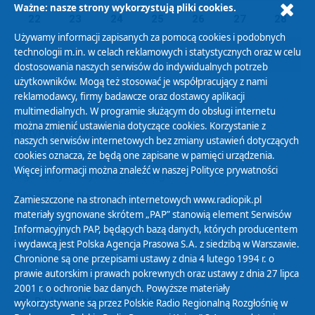
Ważne: nasze strony wykorzystują pliki cookies.
22
23
24
25
26
27
28
Używamy informacji zapisanych za pomocą cookies i podobnych
technologii m.in. w celach reklamowych i statystycznych oraz w celu
29
30
01
02
03
04
05
dostosowania naszych serwisów do indywidualnych potrzeb
użytkowników. Mogą też stosować je współpracujący z nami
reklamodawcy, firmy badawcze oraz dostawcy aplikacji
multimedialnych. W programie służącym do obsługi internetu
można zmienić ustawienia dotyczące cookies. Korzystanie z
Polityka Prywatności
naszych serwisów internetowych bez zmiany ustawień dotyczących
Zasady korzystania z Serwisu
cookies oznacza, że będą one zapisane w pamięci urządzenia.
Więcej informacji można znaleźć w naszej
Polityce prywatności
Organizacje Pożytku Publicznego
Cyfryzacja DAB+
Zamieszczone na stronach internetowych www.radiopik.pl
materiały sygnowane skrótem „PAP” stanowią element Serwisów
Polityka ochrony danych osobowych
Informacyjnych PAP, będących bazą danych, których producentem
Abonament
i wydawcą jest Polska Agencja Prasowa S.A. z siedzibą w Warszawie.
Zamówienia publiczne
Chronione są one przepisami ustawy z dnia 4 lutego 1994 r. o
prawie autorskim i prawach pokrewnych oraz ustawy z dnia 27 lipca
2001 r. o ochronie baz danych. Powyższe materiały
Biuletyn Informacji Publicznej
wykorzystywane są przez Polskie Radio Regionalną Rozgłośnię w