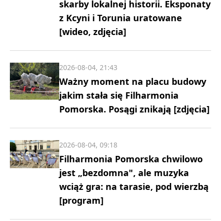
skarby lokalnej historii. Eksponaty
z Kcyni i Torunia uratowane
[wideo, zdjęcia]
2026-08-04, 21:43
Ważny moment na placu budowy
jakim stała się Filharmonia
Pomorska. Posągi znikają [zdjęcia]
2026-08-04, 09:18
Filharmonia Pomorska chwilowo
jest „bezdomna", ale muzyka
wciąż gra: na tarasie, pod wierzbą
[program]