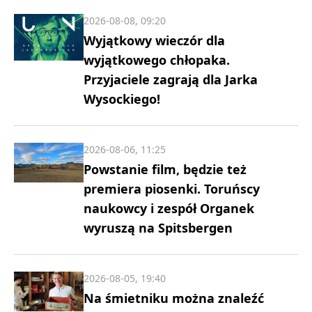
2026-08-08, 09:20
Wyjątkowy wieczór dla
wyjątkowego chłopaka.
Przyjaciele zagrają dla Jarka
Wysockiego!
2026-08-06, 11:25
Powstanie film, będzie też
premiera piosenki. Toruńscy
naukowcy i zespół Organek
wyruszą na Spitsbergen
2026-08-05, 19:40
Na śmietniku można znaleźć