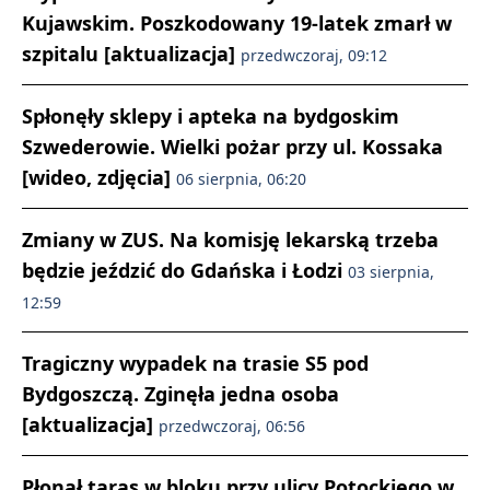
Kujawskim. Poszkodowany 19-latek zmarł w
szpitalu [aktualizacja]
przedwczoraj, 09:12
Spłonęły sklepy i apteka na bydgoskim
Szwederowie. Wielki pożar przy ul. Kossaka
[wideo, zdjęcia]
06 sierpnia, 06:20
Zmiany w ZUS. Na komisję lekarską trzeba
będzie jeździć do Gdańska i Łodzi
03 sierpnia,
12:59
Tragiczny wypadek na trasie S5 pod
Bydgoszczą. Zginęła jedna osoba
[aktualizacja]
przedwczoraj, 06:56
Płonął taras w bloku przy ulicy Potockiego w