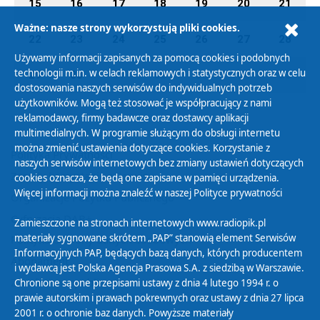
15
16
17
18
19
20
21
Ważne: nasze strony wykorzystują pliki cookies.
22
23
24
25
26
27
28
Używamy informacji zapisanych za pomocą cookies i podobnych
technologii m.in. w celach reklamowych i statystycznych oraz w celu
29
30
01
02
03
04
05
dostosowania naszych serwisów do indywidualnych potrzeb
użytkowników. Mogą też stosować je współpracujący z nami
reklamodawcy, firmy badawcze oraz dostawcy aplikacji
multimedialnych. W programie służącym do obsługi internetu
można zmienić ustawienia dotyczące cookies. Korzystanie z
Polityka Prywatności
naszych serwisów internetowych bez zmiany ustawień dotyczących
Zasady korzystania z Serwisu
cookies oznacza, że będą one zapisane w pamięci urządzenia.
Więcej informacji można znaleźć w naszej
Polityce prywatności
Organizacje Pożytku Publicznego
Cyfryzacja DAB+
Zamieszczone na stronach internetowych www.radiopik.pl
materiały sygnowane skrótem „PAP” stanowią element Serwisów
Polityka ochrony danych osobowych
Informacyjnych PAP, będących bazą danych, których producentem
Abonament
i wydawcą jest Polska Agencja Prasowa S.A. z siedzibą w Warszawie.
Zamówienia publiczne
Chronione są one przepisami ustawy z dnia 4 lutego 1994 r. o
prawie autorskim i prawach pokrewnych oraz ustawy z dnia 27 lipca
2001 r. o ochronie baz danych. Powyższe materiały