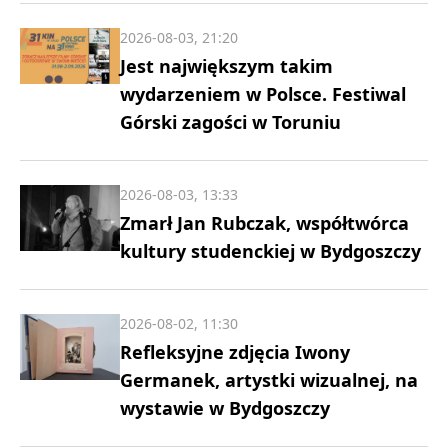
2026-08-03, 21:20
Jest największym takim
wydarzeniem w Polsce. Festiwal
Górski zagości w Toruniu
2026-08-03, 13:33
Zmarł Jan Rubczak, współtwórca
kultury studenckiej w Bydgoszczy
2026-08-02, 11:30
Refleksyjne zdjęcia Iwony
Germanek, artystki wizualnej, na
wystawie w Bydgoszczy