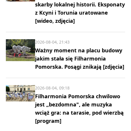
skarby lokalnej historii. Eksponaty
z Kcyni i Torunia uratowane
[wideo, zdjęcia]
2026-08-04, 21:43
Ważny moment na placu budowy
jakim stała się Filharmonia
Pomorska. Posągi znikają [zdjęcia]
2026-08-04, 09:18
Filharmonia Pomorska chwilowo
jest „bezdomna", ale muzyka
wciąż gra: na tarasie, pod wierzbą
[program]