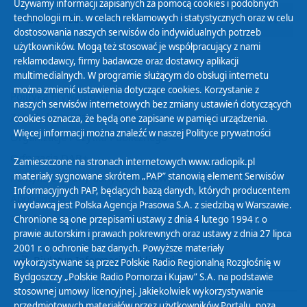
Używamy informacji zapisanych za pomocą cookies i podobnych
technologii m.in. w celach reklamowych i statystycznych oraz w celu
29
30
01
02
03
04
05
dostosowania naszych serwisów do indywidualnych potrzeb
użytkowników. Mogą też stosować je współpracujący z nami
reklamodawcy, firmy badawcze oraz dostawcy aplikacji
multimedialnych. W programie służącym do obsługi internetu
można zmienić ustawienia dotyczące cookies. Korzystanie z
Polityka Prywatności
naszych serwisów internetowych bez zmiany ustawień dotyczących
Zasady korzystania z Serwisu
cookies oznacza, że będą one zapisane w pamięci urządzenia.
Więcej informacji można znaleźć w naszej
Polityce prywatności
Organizacje Pożytku Publicznego
Cyfryzacja DAB+
Zamieszczone na stronach internetowych www.radiopik.pl
materiały sygnowane skrótem „PAP” stanowią element Serwisów
Polityka ochrony danych osobowych
Informacyjnych PAP, będących bazą danych, których producentem
Abonament
i wydawcą jest Polska Agencja Prasowa S.A. z siedzibą w Warszawie.
Zamówienia publiczne
Chronione są one przepisami ustawy z dnia 4 lutego 1994 r. o
prawie autorskim i prawach pokrewnych oraz ustawy z dnia 27 lipca
2001 r. o ochronie baz danych. Powyższe materiały
Biuletyn Informacji Publicznej
wykorzystywane są przez Polskie Radio Regionalną Rozgłośnię w
Bydgoszczy „Polskie Radio Pomorza i Kujaw” S.A. na podstawie
stosownej umowy licencyjnej. Jakiekolwiek wykorzystywanie
przedmiotowych materiałów przez użytkowników Portalu, poza