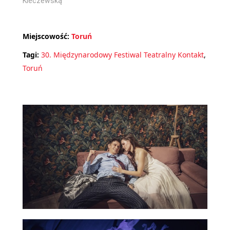
Kleczewską
Miejscowość:
Toruń
Tagi:
30. Międzynarodowy Festiwal Teatralny Kontakt
,
Toruń