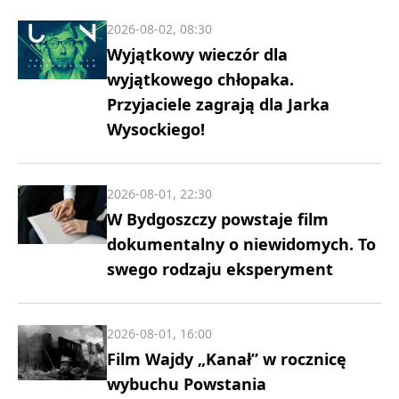
2026-08-02, 08:30
Wyjątkowy wieczór dla
wyjątkowego chłopaka.
Przyjaciele zagrają dla Jarka
Wysockiego!
2026-08-01, 22:30
W Bydgoszczy powstaje film
dokumentalny o niewidomych. To
swego rodzaju eksperyment
2026-08-01, 16:00
Film Wajdy „Kanał” w rocznicę
wybuchu Powstania