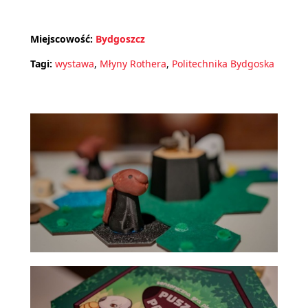
Miejscowość:
Bydgoszcz
Tagi:
wystawa
,
Młyny Rothera
,
Politechnika Bydgoska