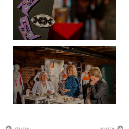
starsze
nowsze