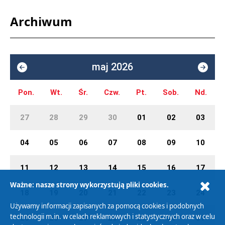
Archiwum
maj 2026
Pon.
Wt.
Śr.
Czw.
Pt.
Sob.
Nd.
27
28
29
30
01
02
03
04
05
06
07
08
09
10
11
12
13
14
15
16
17
Ważne: nasze strony wykorzystują pliki cookies.
18
19
20
21
22
23
24
Używamy informacji zapisanych za pomocą cookies i podobnych
technologii m.in. w celach reklamowych i statystycznych oraz w celu
25
26
27
28
29
30
31