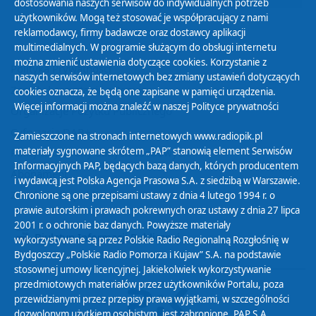
dostosowania naszych serwisów do indywidualnych potrzeb
użytkowników. Mogą też stosować je współpracujący z nami
reklamodawcy, firmy badawcze oraz dostawcy aplikacji
multimedialnych. W programie służącym do obsługi internetu
można zmienić ustawienia dotyczące cookies. Korzystanie z
Polityka Prywatności
naszych serwisów internetowych bez zmiany ustawień dotyczących
Zasady korzystania z Serwisu
cookies oznacza, że będą one zapisane w pamięci urządzenia.
Więcej informacji można znaleźć w naszej
Polityce prywatności
Organizacje Pożytku Publicznego
Cyfryzacja DAB+
Zamieszczone na stronach internetowych www.radiopik.pl
materiały sygnowane skrótem „PAP” stanowią element Serwisów
Polityka ochrony danych osobowych
Informacyjnych PAP, będących bazą danych, których producentem
Abonament
i wydawcą jest Polska Agencja Prasowa S.A. z siedzibą w Warszawie.
Zamówienia publiczne
Chronione są one przepisami ustawy z dnia 4 lutego 1994 r. o
prawie autorskim i prawach pokrewnych oraz ustawy z dnia 27 lipca
2001 r. o ochronie baz danych. Powyższe materiały
Biuletyn Informacji Publicznej
wykorzystywane są przez Polskie Radio Regionalną Rozgłośnię w
Bydgoszczy „Polskie Radio Pomorza i Kujaw” S.A. na podstawie
stosownej umowy licencyjnej. Jakiekolwiek wykorzystywanie
przedmiotowych materiałów przez użytkowników Portalu, poza
przewidzianymi przez przepisy prawa wyjątkami, w szczególności
dozwolonym użytkiem osobistym, jest zabronione. PAP S.A.