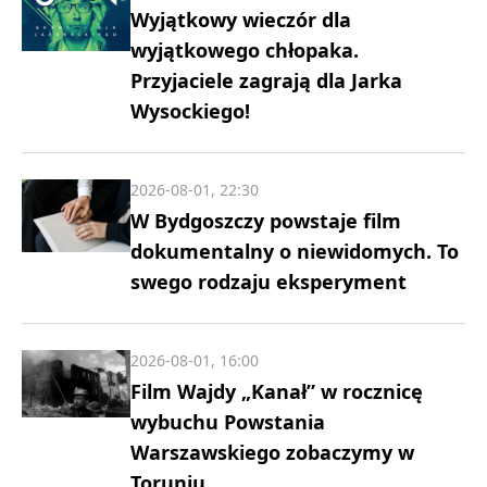
Wyjątkowy wieczór dla
wyjątkowego chłopaka.
Przyjaciele zagrają dla Jarka
Wysockiego!
2026-08-01, 22:30
W Bydgoszczy powstaje film
dokumentalny o niewidomych. To
swego rodzaju eksperyment
2026-08-01, 16:00
Film Wajdy „Kanał” w rocznicę
wybuchu Powstania
Warszawskiego zobaczymy w
Toruniu