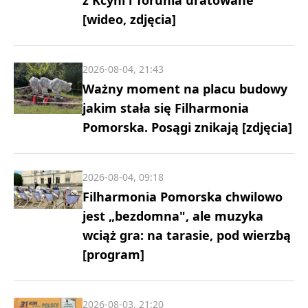
z Kcyni i Torunia uratowane
[wideo, zdjęcia]
2026-08-04, 21:43
Ważny moment na placu budowy
jakim stała się Filharmonia
Pomorska. Posągi znikają [zdjęcia]
2026-08-04, 09:18
Filharmonia Pomorska chwilowo
jest „bezdomna", ale muzyka
wciąż gra: na tarasie, pod wierzbą
[program]
2026-08-03, 21:20