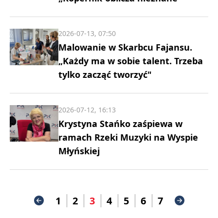
2026-07-13, 07:50
Malowanie w Skarbcu Fajansu.
„Każdy ma w sobie talent. Trzeba
tylko zacząć tworzyć"
2026-07-12, 16:13
Krystyna Stańko zaśpiewa w
ramach Rzeki Muzyki na Wyspie
Młyńskiej
1
2
3
4
5
6
7