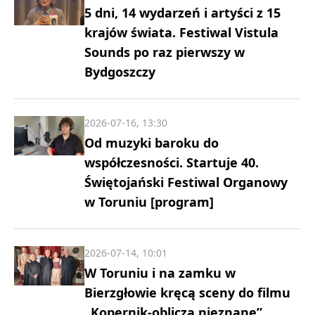
5 dni, 14 wydarzeń i artyści z 15
krajów świata. Festiwal Vistula
Sounds po raz pierwszy w
Bydgoszczy
2026-07-16, 13:30
Od muzyki baroku do
współczesności. Startuje 40.
Świętojański Festiwal Organowy
w Toruniu [program]
2026-07-14, 10:01
W Toruniu i na zamku w
Bierzgłowie kręcą sceny do filmu
„Kopernik-oblicza nieznane”