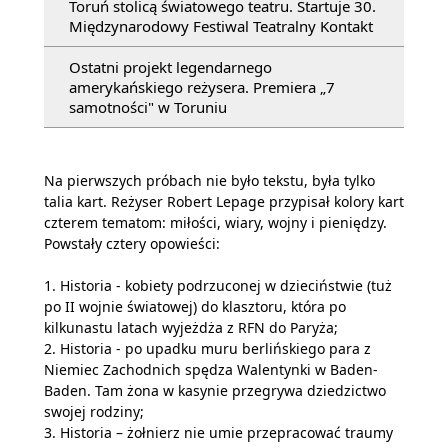
Toruń stolicą światowego teatru. Startuje 30.
Międzynarodowy Festiwal Teatralny Kontakt
Ostatni projekt legendarnego
amerykańskiego reżysera. Premiera „7
samotności" w Toruniu
Na pierwszych próbach nie było tekstu, była tylko
talia kart. Reżyser Robert Lepage przypisał kolory kart
czterem tematom: miłości, wiary, wojny i pieniędzy.
Powstały cztery opowieści:
1. Historia - kobiety podrzuconej w dzieciństwie (tuż
po II wojnie światowej) do klasztoru, która po
kilkunastu latach wyjeżdża z RFN do Paryża;
2. Historia - po upadku muru berlińskiego para z
Niemiec Zachodnich spędza Walentynki w Baden-
Baden. Tam żona w kasynie przegrywa dziedzictwo
swojej rodziny;
3. Historia – żołnierz nie umie przepracować traumy