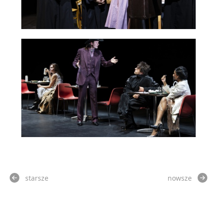
starsze
nowsze