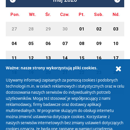
Pon.
Wt.
Śr.
Czw.
Pt.
Sob.
Nd.
27
28
29
30
01
02
03
04
05
06
07
08
09
10
11
12
13
14
15
16
17
Ważne: nasze strony wykorzystują pliki cookies.
18
19
20
21
22
23
24
Używamy informacji zapisanych za pomocą cookies i podobnych
technologii m.in. w celach reklamowych i statystycznych oraz w celu
25
26
27
28
29
30
31
dostosowania naszych serwisów do indywidualnych potrzeb
użytkowników. Mogą też stosować je współpracujący z nami
reklamodawcy, firmy badawcze oraz dostawcy aplikacji
multimedialnych. W programie służącym do obsługi internetu
można zmienić ustawienia dotyczące cookies. Korzystanie z
Polityka Prywatności
naszych serwisów internetowych bez zmiany ustawień dotyczących
Zasady korzystania z Serwisu
cookies oznacza, że będą one zapisane w pamięci urządzenia.