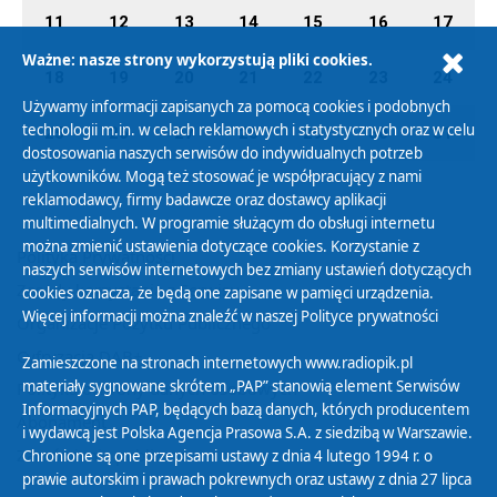
11
12
13
14
15
16
17
Ważne: nasze strony wykorzystują pliki cookies.
18
19
20
21
22
23
24
Używamy informacji zapisanych za pomocą cookies i podobnych
technologii m.in. w celach reklamowych i statystycznych oraz w celu
25
26
27
28
29
30
31
dostosowania naszych serwisów do indywidualnych potrzeb
użytkowników. Mogą też stosować je współpracujący z nami
reklamodawcy, firmy badawcze oraz dostawcy aplikacji
multimedialnych. W programie służącym do obsługi internetu
można zmienić ustawienia dotyczące cookies. Korzystanie z
Polityka Prywatności
naszych serwisów internetowych bez zmiany ustawień dotyczących
Zasady korzystania z Serwisu
cookies oznacza, że będą one zapisane w pamięci urządzenia.
Więcej informacji można znaleźć w naszej
Polityce prywatności
Organizacje Pożytku Publicznego
Cyfryzacja DAB+
Zamieszczone na stronach internetowych www.radiopik.pl
materiały sygnowane skrótem „PAP” stanowią element Serwisów
Polityka ochrony danych osobowych
Informacyjnych PAP, będących bazą danych, których producentem
Abonament
i wydawcą jest Polska Agencja Prasowa S.A. z siedzibą w Warszawie.
Zamówienia publiczne
Chronione są one przepisami ustawy z dnia 4 lutego 1994 r. o
prawie autorskim i prawach pokrewnych oraz ustawy z dnia 27 lipca