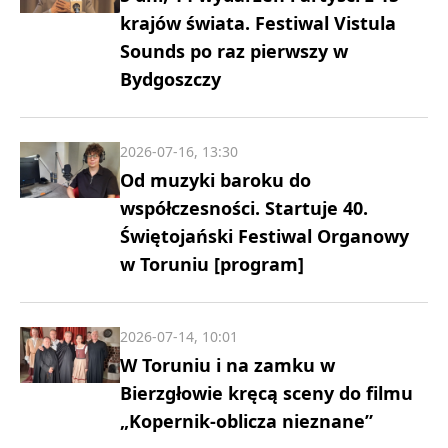
krajów świata. Festiwal Vistula
Sounds po raz pierwszy w
Bydgoszczy
2026-07-16, 13:30
Od muzyki baroku do
współczesności. Startuje 40.
Świętojański Festiwal Organowy
w Toruniu [program]
2026-07-14, 10:01
W Toruniu i na zamku w
Bierzgłowie kręcą sceny do filmu
„Kopernik-oblicza nieznane”