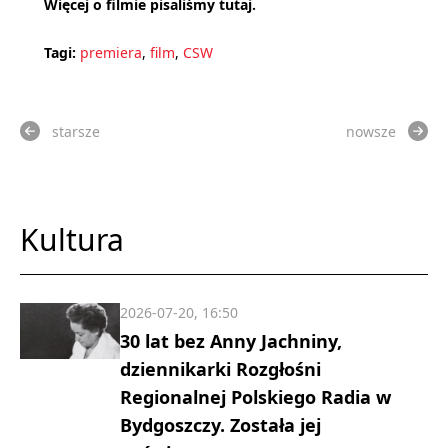
Więcej o filmie pisaliśmy tutaj.
Tagi:
premiera
,
film
,
CSW
starsze
nowsze
Kultura
2026-07-20, 16:50
30 lat bez Anny Jachniny,
dziennikarki Rozgłośni
Regionalnej Polskiego Radia w
Bydgoszczy. Została jej