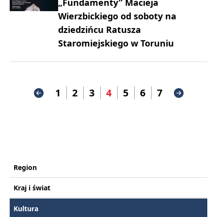
„Fundamenty” Macieja
Wierzbickiego od soboty na
dziedzińcu Ratusza
Staromiejskiego w Toruniu
1
2
3
4
5
6
7
Region
Kraj i świat
Kultura