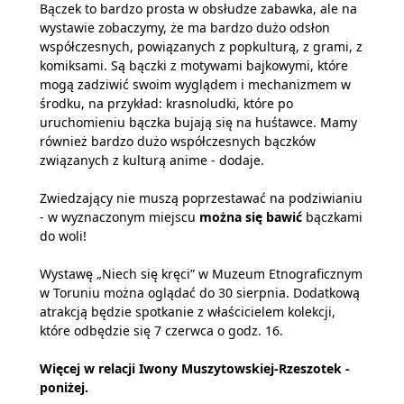
Bączek to bardzo prosta w obsłudze zabawka, ale na
wystawie zobaczymy, że ma bardzo dużo odsłon
współczesnych, powiązanych z popkulturą, z grami, z
komiksami. Są bączki z motywami bajkowymi, które
mogą zadziwić swoim wyglądem i mechanizmem w
środku, na przykład: krasnoludki, które po
uruchomieniu bączka bujają się na huśtawce. Mamy
również bardzo dużo współczesnych bączków
związanych z kulturą anime - dodaje.
Zwiedzający nie muszą poprzestawać na podziwianiu
- w wyznaczonym miejscu
można się bawić
bączkami
do woli!
Wystawę „Niech się kręci” w Muzeum Etnograficznym
w Toruniu można oglądać do 30 sierpnia. Dodatkową
atrakcją będzie spotkanie z właścicielem kolekcji,
które odbędzie się 7 czerwca o godz. 16.
Więcej w relacji Iwony Muszytowskiej-Rzeszotek -
poniżej.