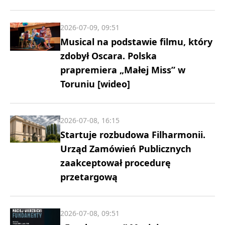
2026-07-09, 09:51
Musical na podstawie filmu, który
zdobył Oscara. Polska
prapremiera „Małej Miss” w
Toruniu [wideo]
2026-07-08, 16:15
Startuje rozbudowa Filharmonii.
Urząd Zamówień Publicznych
zaakceptował procedurę
przetargową
2026-07-08, 09:51