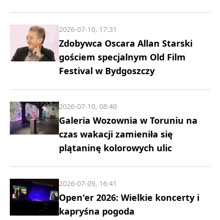
2026-07-10, 17:31
Zdobywca Oscara Allan Starski
gościem specjalnym Old Film
Festival w Bydgoszczy
2026-07-10, 08:40
Galeria Wozownia w Toruniu na
czas wakacji zamieniła się
plątaninę kolorowych ulic
2026-07-09, 16:41
Open'er 2026: Wielkie koncerty i
kapryśna pogoda