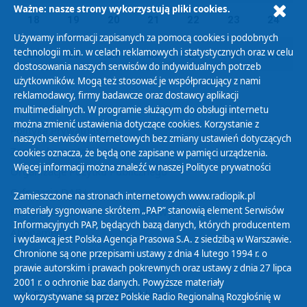
Ważne: nasze strony wykorzystują pliki cookies.
18
19
20
21
22
23
24
Używamy informacji zapisanych za pomocą cookies i podobnych
technologii m.in. w celach reklamowych i statystycznych oraz w celu
25
26
27
28
29
30
31
dostosowania naszych serwisów do indywidualnych potrzeb
użytkowników. Mogą też stosować je współpracujący z nami
reklamodawcy, firmy badawcze oraz dostawcy aplikacji
multimedialnych. W programie służącym do obsługi internetu
można zmienić ustawienia dotyczące cookies. Korzystanie z
Polityka Prywatności
naszych serwisów internetowych bez zmiany ustawień dotyczących
Zasady korzystania z Serwisu
cookies oznacza, że będą one zapisane w pamięci urządzenia.
Więcej informacji można znaleźć w naszej
Polityce prywatności
Organizacje Pożytku Publicznego
Cyfryzacja DAB+
Zamieszczone na stronach internetowych www.radiopik.pl
materiały sygnowane skrótem „PAP” stanowią element Serwisów
Polityka ochrony danych osobowych
Informacyjnych PAP, będących bazą danych, których producentem
Abonament
i wydawcą jest Polska Agencja Prasowa S.A. z siedzibą w Warszawie.
Zamówienia publiczne
Chronione są one przepisami ustawy z dnia 4 lutego 1994 r. o
prawie autorskim i prawach pokrewnych oraz ustawy z dnia 27 lipca
2001 r. o ochronie baz danych. Powyższe materiały
Biuletyn Informacji Publicznej
wykorzystywane są przez Polskie Radio Regionalną Rozgłośnię w