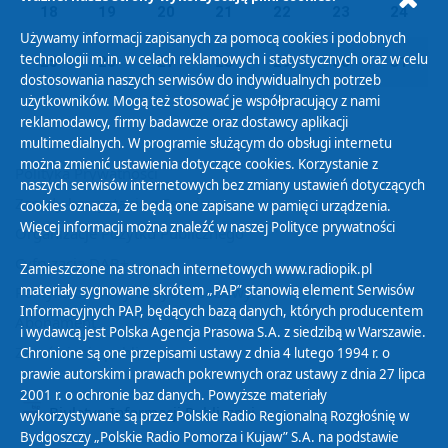
18
19
20
21
22
23
24
Używamy informacji zapisanych za pomocą cookies i podobnych
technologii m.in. w celach reklamowych i statystycznych oraz w celu
25
26
27
28
29
30
31
dostosowania naszych serwisów do indywidualnych potrzeb
użytkowników. Mogą też stosować je współpracujący z nami
reklamodawcy, firmy badawcze oraz dostawcy aplikacji
multimedialnych. W programie służącym do obsługi internetu
można zmienić ustawienia dotyczące cookies. Korzystanie z
Polityka Prywatności
naszych serwisów internetowych bez zmiany ustawień dotyczących
Zasady korzystania z Serwisu
cookies oznacza, że będą one zapisane w pamięci urządzenia.
Więcej informacji można znaleźć w naszej
Polityce prywatności
Organizacje Pożytku Publicznego
Cyfryzacja DAB+
Zamieszczone na stronach internetowych www.radiopik.pl
materiały sygnowane skrótem „PAP” stanowią element Serwisów
Polityka ochrony danych osobowych
Informacyjnych PAP, będących bazą danych, których producentem
Abonament
i wydawcą jest Polska Agencja Prasowa S.A. z siedzibą w Warszawie.
Zamówienia publiczne
Chronione są one przepisami ustawy z dnia 4 lutego 1994 r. o
prawie autorskim i prawach pokrewnych oraz ustawy z dnia 27 lipca
2001 r. o ochronie baz danych. Powyższe materiały
Biuletyn Informacji Publicznej
wykorzystywane są przez Polskie Radio Regionalną Rozgłośnię w
Bydgoszczy „Polskie Radio Pomorza i Kujaw” S.A. na podstawie