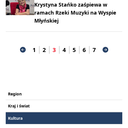
Krystyna Stańko zaśpiewa w
ramach Rzeki Muzyki na Wyspie
Młyńskiej
1
2
3
4
5
6
7
Region
Kraj i świat
Kultura