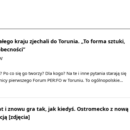
łego kraju zjechali do Torunia. „To forma sztuki,
becności”
DW
 Po co się go tworzy? Dla kogo? Na te i inne pytania starają się
nicy pierwszego Forum PER:FO w Toruniu. To ogólnopolskie…
at i znowu gra tak, jak kiedyś. Ostromecko z nową
ją [zdjęcia]