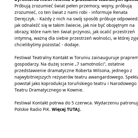
Próbują zrozumieć świat pełen przemocy, wojny, próbują
zrozumieć, co ten świat z nami robi - informuje Renata
Derejczyk. - Każdy z nich na swój sposób próbuje odpowied
jak odnaleźć się w takim świecie, jak nie być obojętnym na
obrazy, które nam ten świat przynosi, jak ocalić przestrzeń
intymną, ważną dla siebie przestrzeń wolności, w której żyj
chcielibyśmy pozostać - dodaje.
Festiwal Teatralny Kontakt w Toruniu zainauguruje praprem
gospodarzy. Na dużej scenie „7 samotności”, ostatnie
przedstawienie dramatyczne Roberta Wilsona, jednego z
najwybitniejszych reżyserów teatru awangardowego. Spekt
powstał jako koprodukcja toruńskiego teatru i Narodowego
Teatru Dramatycznego w Kownie.
Festiwal Kontakt potrwa do 5 czerwca. Wydarzeniu patronu
Polskie Radio PiK.
Więcej
TUTAJ
.