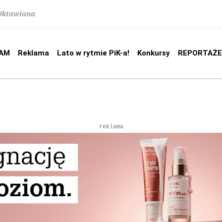
 Oktawiana
AM
Reklama
Lato w rytmie PiK-a!
Konkursy
REPORTAŻE
reklama