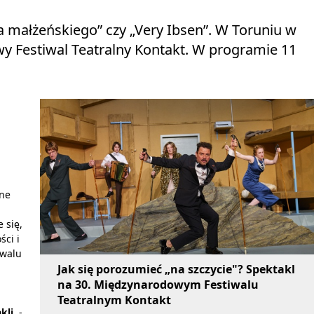
ia małżeńskiego” czy „Very Ibsen”. W Toruniu w
wy Festiwal Teatralny Kontakt. W programie 11
i
zne
 się,
ści i
iwalu
Jak się porozumieć „na szczycie"? Spektakl
na 30. Międzynarodowym Festiwalu
Teatralnym Kontakt
kli.
-