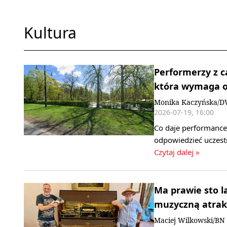
Kultura
Performerzy z ca
która wymaga o
Monika Kaczyńska/
2026-07-19, 16:00
Co daje performance?
odpowiedzieć uczest
Czytaj dalej »
Ma prawie sto l
muzyczną atrakc
Maciej Wilkowski/BN