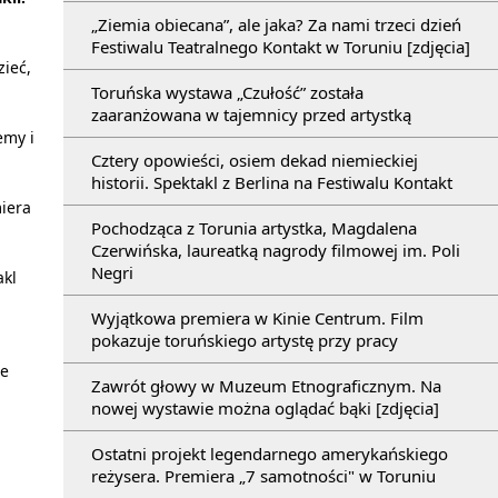
„Ziemia obiecana”, ale jaka? Za nami trzeci dzień
Festiwalu Teatralnego Kontakt w Toruniu [zdjęcia]
zieć,
Toruńska wystawa „Czułość” została
zaaranżowana w tajemnicy przed artystką
emy i
Cztery opowieści, osiem dekad niemieckiej
historii. Spektakl z Berlina na Festiwalu Kontakt
iera
Pochodząca z Torunia artystka, Magdalena
Czerwińska, laureatką nagrody filmowej im. Poli
Negri
akl
Wyjątkowa premiera w Kinie Centrum. Film
pokazuje toruńskiego artystę przy pracy
je
Zawrót głowy w Muzeum Etnograficznym. Na
nowej wystawie można oglądać bąki [zdjęcia]
Ostatni projekt legendarnego amerykańskiego
reżysera. Premiera „7 samotności" w Toruniu