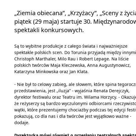
„Ziemia obiecana”, „Krzyżacy”, „Sceny z życ
piątek (29 maja) startuje 30. Międzynarodo
spektakli konkursowych.
Są to wybitne produkcje z całego świata i najważniejsze
spektakle polskich scen. Do Torunia przyjadą między innym
Christoph Marthaler, Milo Rau i Robert Lepage. Na liście
polskich twórców Maja Kleczewska, Anna Augustynowicz,
Katarzyna Minkowska oraz Jan Klata.
- Nie był to celowy zabieg, ale słowem, które spina tegoroc
przedstawienia, jest „iluzja” - wyjaśnia Renata Derejczyk,
dyrektor festiwalu oraz Teatru im. Wilama Horzycy. - Okazuje
że reżyserzy są bardzo wyczulonymi odbiorcami rzeczywisto
wątki, które prezentujemy chociażby podczas tej edycji fest
pokazują, co dla nas i dla twórców jest wyjątkowo ważne -
dodaje.
Dyrektorka mówi również o przesłaniu teatralnych spekta