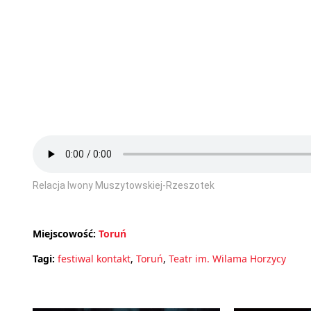
Relacja Iwony Muszytowskiej-Rzeszotek
Miejscowość:
Toruń
Tagi:
festiwal kontakt
,
Toruń
,
Teatr im. Wilama Horzycy