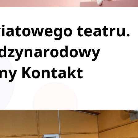
wiatowego teatru.
iędzynarodowy
lny Kontakt