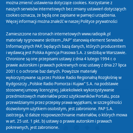
można zmienić ustawienia dotyczące cookies. Korzystanie z
Polityka Prywatności
naszych serwisów internetowych bez zmiany ustawień dotyczących
Zasady korzystania z Serwisu
cookies oznacza, że będą one zapisane w pamięci urządzenia.
Więcej informacji można znaleźć w naszej
Polityce prywatności
Organizacje Pożytku Publicznego
Cyfryzacja DAB+
Zamieszczone na stronach internetowych www.radiopik.pl
materiały sygnowane skrótem „PAP” stanowią element Serwisów
Polityka ochrony danych osobowych
Informacyjnych PAP, będących bazą danych, których producentem
Abonament
i wydawcą jest Polska Agencja Prasowa S.A. z siedzibą w Warszawie.
Zamówienia publiczne
Chronione są one przepisami ustawy z dnia 4 lutego 1994 r. o
prawie autorskim i prawach pokrewnych oraz ustawy z dnia 27 lipca
2001 r. o ochronie baz danych. Powyższe materiały
Biuletyn Informacji Publicznej
wykorzystywane są przez Polskie Radio Regionalną Rozgłośnię w
Bydgoszczy „Polskie Radio Pomorza i Kujaw” S.A. na podstawie
stosownej umowy licencyjnej. Jakiekolwiek wykorzystywanie
przedmiotowych materiałów przez użytkowników Portalu, poza
przewidzianymi przez przepisy prawa wyjątkami, w szczególności
dozwolonym użytkiem osobistym, jest zabronione. PAP S.A.
zastrzega, iż dalsze rozpowszechnianie materiałów, o których mowa
w art. 25 ust. 1 pkt. b) ustawy o prawie autorskim i prawach
pokrewnych, jest zabronione.