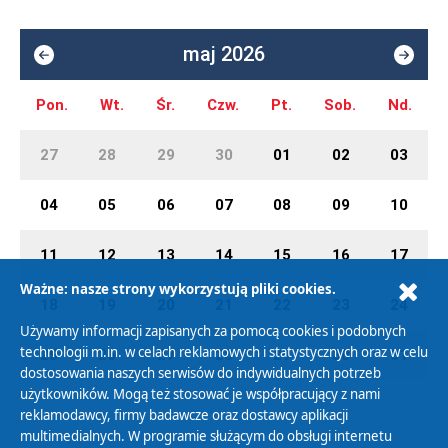
maj 2026
Pon.
Wt.
Śr.
Czw.
Pt.
Sob.
Nd.
27
28
29
30
01
02
03
04
05
06
07
08
09
10
11
12
13
14
15
16
17
Ważne: nasze strony wykorzystują pliki cookies.
18
19
20
21
22
23
24
Używamy informacji zapisanych za pomocą cookies i podobnych
technologii m.in. w celach reklamowych i statystycznych oraz w celu
25
26
27
28
29
30
31
dostosowania naszych serwisów do indywidualnych potrzeb
użytkowników. Mogą też stosować je współpracujący z nami
reklamodawcy, firmy badawcze oraz dostawcy aplikacji
multimedialnych. W programie służącym do obsługi internetu