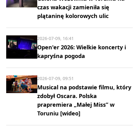
czas wakacji zamieniła się
plątaninę kolorowych ulic
2026-07-09, 16:41
Open'er 2026: Wielkie koncerty i
kapryśna pogoda
2026-07-09, 09:51
Musical na podstawie filmu, który
zdobył Oscara. Polska
prapremiera „Małej Miss” w
Toruniu [wideo]