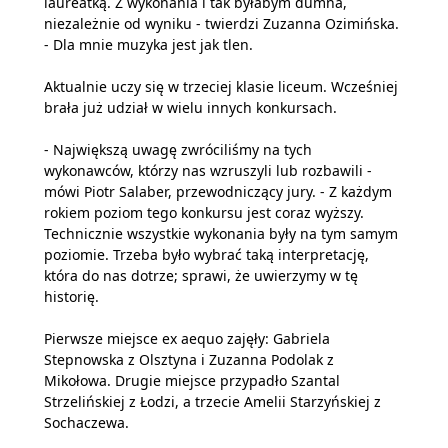
laureatką. Z wykonania i tak byłabym dumna,
niezależnie od wyniku - twierdzi Zuzanna Ozimińska.
- Dla mnie muzyka jest jak tlen.
Aktualnie uczy się w trzeciej klasie liceum. Wcześniej
brała już udział w wielu innych konkursach.
- Największą uwagę zwróciliśmy na tych
wykonawców, którzy nas wzruszyli lub rozbawili -
mówi Piotr Salaber, przewodniczący jury. - Z każdym
rokiem poziom tego konkursu jest coraz wyższy.
Technicznie wszystkie wykonania były na tym samym
poziomie. Trzeba było wybrać taką interpretację,
która do nas dotrze; sprawi, że uwierzymy w tę
historię.
Pierwsze miejsce ex aequo zajęły: Gabriela
Stepnowska z Olsztyna i Zuzanna Podolak z
Mikołowa. Drugie miejsce przypadło Szantal
Strzelińskiej z Łodzi, a trzecie Amelii Starzyńskiej z
Sochaczewa.