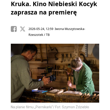
Kruka. Kino Niebieski Kocyk
zaprasza na premierę
2026-05-24, 12:59 Iwona Muszytowska-
Rzeszotek / TB
Na planie filmu „Piernikarki"/ Fot. Szymon Ździebło