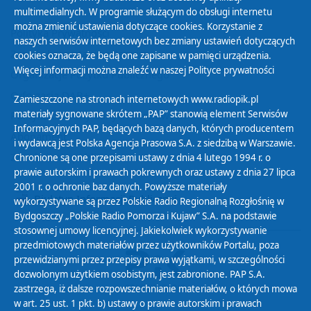
multimedialnych. W programie służącym do obsługi internetu
można zmienić ustawienia dotyczące cookies. Korzystanie z
Polityka Prywatności
naszych serwisów internetowych bez zmiany ustawień dotyczących
Zasady korzystania z Serwisu
cookies oznacza, że będą one zapisane w pamięci urządzenia.
Więcej informacji można znaleźć w naszej
Polityce prywatności
Organizacje Pożytku Publicznego
Cyfryzacja DAB+
Zamieszczone na stronach internetowych www.radiopik.pl
materiały sygnowane skrótem „PAP” stanowią element Serwisów
Polityka ochrony danych osobowych
Informacyjnych PAP, będących bazą danych, których producentem
Abonament
i wydawcą jest Polska Agencja Prasowa S.A. z siedzibą w Warszawie.
Zamówienia publiczne
Chronione są one przepisami ustawy z dnia 4 lutego 1994 r. o
prawie autorskim i prawach pokrewnych oraz ustawy z dnia 27 lipca
2001 r. o ochronie baz danych. Powyższe materiały
Biuletyn Informacji Publicznej
wykorzystywane są przez Polskie Radio Regionalną Rozgłośnię w
Bydgoszczy „Polskie Radio Pomorza i Kujaw” S.A. na podstawie
stosownej umowy licencyjnej. Jakiekolwiek wykorzystywanie
przedmiotowych materiałów przez użytkowników Portalu, poza
przewidzianymi przez przepisy prawa wyjątkami, w szczególności
dozwolonym użytkiem osobistym, jest zabronione. PAP S.A.
zastrzega, iż dalsze rozpowszechnianie materiałów, o których mowa
w art. 25 ust. 1 pkt. b) ustawy o prawie autorskim i prawach