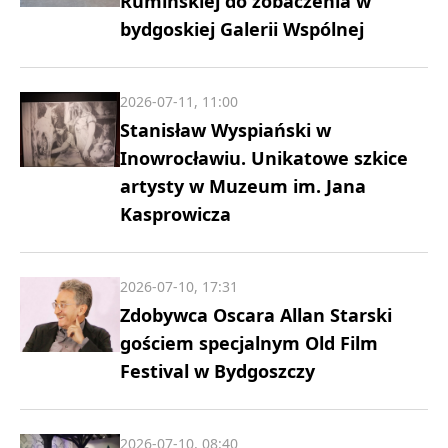
Rumińskiej do zobaczenia w
bydgoskiej Galerii Wspólnej
2026-07-11, 11:00
Stanisław Wyspiański w
Inowrocławiu. Unikatowe szkice
artysty w Muzeum im. Jana
Kasprowicza
2026-07-10, 17:31
Zdobywca Oscara Allan Starski
gościem specjalnym Old Film
Festival w Bydgoszczy
2026-07-10, 08:40