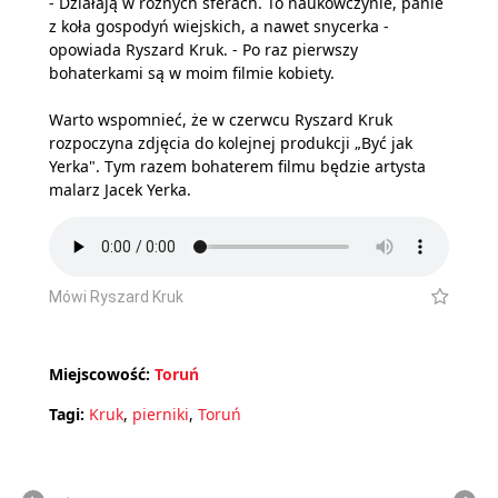
- Działają w różnych sferach. To naukowczynie, panie
z koła gospodyń wiejskich, a nawet snycerka -
opowiada Ryszard Kruk. - Po raz pierwszy
bohaterkami są w moim filmie kobiety.
Warto wspomnieć, że w czerwcu Ryszard Kruk
rozpoczyna zdjęcia do kolejnej produkcji „Być jak
Yerka". Tym razem bohaterem filmu będzie artysta
malarz Jacek Yerka.
Mówi Ryszard Kruk
Miejscowość:
Toruń
Tagi:
Kruk
,
pierniki
,
Toruń