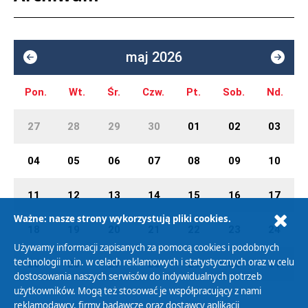
maj 2026
Pon.
Wt.
Śr.
Czw.
Pt.
Sob.
Nd.
27
28
29
30
01
02
03
04
05
06
07
08
09
10
11
12
13
14
15
16
17
Ważne: nasze strony wykorzystują pliki cookies.
18
19
20
21
22
23
24
Używamy informacji zapisanych za pomocą cookies i podobnych
technologii m.in. w celach reklamowych i statystycznych oraz w celu
25
26
27
28
29
30
31
dostosowania naszych serwisów do indywidualnych potrzeb
użytkowników. Mogą też stosować je współpracujący z nami
reklamodawcy, firmy badawcze oraz dostawcy aplikacji