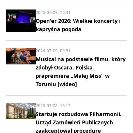
2026-07-09, 16:41
Open'er 2026: Wielkie koncerty i
kapryśna pogoda
2026-07-09, 09:51
Musical na podstawie filmu, który
zdobył Oscara. Polska
prapremiera „Małej Miss” w
Toruniu [wideo]
2026-07-08, 16:15
Startuje rozbudowa Filharmonii.
Urząd Zamówień Publicznych
zaakceptował procedurę