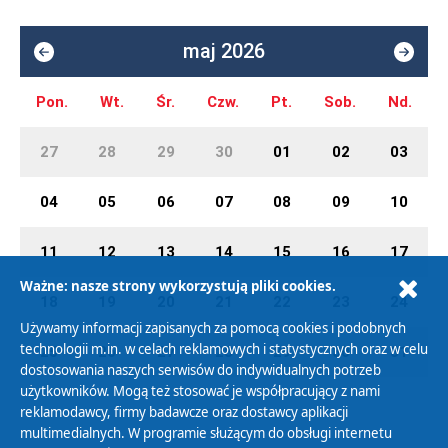
maj 2026
Pon.
Wt.
Śr.
Czw.
Pt.
Sob.
Nd.
27
28
29
30
01
02
03
04
05
06
07
08
09
10
11
12
13
14
15
16
17
Ważne: nasze strony wykorzystują pliki cookies.
18
19
20
21
22
23
24
Używamy informacji zapisanych za pomocą cookies i podobnych
technologii m.in. w celach reklamowych i statystycznych oraz w celu
25
26
27
28
29
30
31
dostosowania naszych serwisów do indywidualnych potrzeb
użytkowników. Mogą też stosować je współpracujący z nami
reklamodawcy, firmy badawcze oraz dostawcy aplikacji
multimedialnych. W programie służącym do obsługi internetu