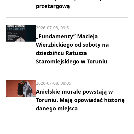
przetargową
2026-07-08, 09:51
„Fundamenty” Macieja
Wierzbickiego od soboty na
dziedzińcu Ratusza
Staromiejskiego w Toruniu
2026-07-08, 08:05
Anielskie murale powstają w
Toruniu. Mają opowiadać historię
danego miejsca