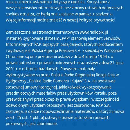
można zmienić ustawienia dotyczące cookies. Korzystanie z
Polityka Prywatności
naszych serwisów internetowych bez zmiany ustawień dotyczących
Zasady korzystania z Serwisu
cookies oznacza, że będą one zapisane w pamięci urządzenia.
Więcej informacji można znaleźć w naszej
Polityce prywatności
Organizacje Pożytku Publicznego
Cyfryzacja DAB+
Zamieszczone na stronach internetowych www.radiopik.pl
materiały sygnowane skrótem „PAP” stanowią element Serwisów
Polityka ochrony danych osobowych
Informacyjnych PAP, będących bazą danych, których producentem
Abonament
i wydawcą jest Polska Agencja Prasowa S.A. z siedzibą w Warszawie.
Zamówienia publiczne
Chronione są one przepisami ustawy z dnia 4 lutego 1994 r. o
prawie autorskim i prawach pokrewnych oraz ustawy z dnia 27 lipca
2001 r. o ochronie baz danych. Powyższe materiały
Biuletyn Informacji Publicznej
wykorzystywane są przez Polskie Radio Regionalną Rozgłośnię w
Bydgoszczy „Polskie Radio Pomorza i Kujaw” S.A. na podstawie
stosownej umowy licencyjnej. Jakiekolwiek wykorzystywanie
przedmiotowych materiałów przez użytkowników Portalu, poza
przewidzianymi przez przepisy prawa wyjątkami, w szczególności
dozwolonym użytkiem osobistym, jest zabronione. PAP S.A.
zastrzega, iż dalsze rozpowszechnianie materiałów, o których mowa
w art. 25 ust. 1 pkt. b) ustawy o prawie autorskim i prawach
pokrewnych, jest zabronione.