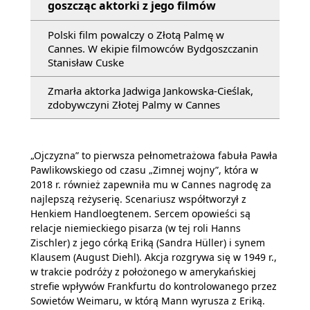
goszcząc aktorki z jego filmów
Polski film powalczy o Złotą Palmę w
Cannes. W ekipie filmowców Bydgoszczanin
Stanisław Cuske
Zmarła aktorka Jadwiga Jankowska-Cieślak,
zdobywczyni Złotej Palmy w Cannes
„Ojczyzna” to pierwsza pełnometrażowa fabuła Pawła
Pawlikowskiego od czasu „Zimnej wojny”, która w
2018 r. również zapewniła mu w Cannes nagrodę za
najlepszą reżyserię. Scenariusz współtworzył z
Henkiem Handloegtenem. Sercem opowieści są
relacje niemieckiego pisarza (w tej roli Hanns
Zischler) z jego córką Eriką (Sandra Hüller) i synem
Klausem (August Diehl). Akcja rozgrywa się w 1949 r.,
w trakcie podróży z położonego w amerykańskiej
strefie wpływów Frankfurtu do kontrolowanego przez
Sowietów Weimaru, w którą Mann wyrusza z Eriką.