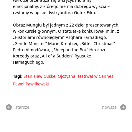
wkrótce przeradza się w kryzys moralny i
emocjonalny, z którego nie ma dobrego wyjścia –
czytamy w opisie dystrybutora Gutek Film.
Obraz Mungiu był jednym z 22 dzieł prezentowanych
w konkursie głównym. O statuetkę konkurował m.in. z
„Historiami równoległymi” Asghara Farhadiego,
„Gentle Monster” Marie Kreutzer, „Bitter Christmas”
Pedro Almodóvara, „Sheep in the Box” Hirokazu
Koreedy oraz „All of a Sudden” Ryusuke
Hamaguchiego.
Tagi:
Stanisław Cuske
,
Ojczyzna
,
festiwal w Cannes
,
Paweł Pawlikowski
starsze
nowsze