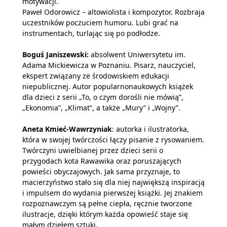
motywacji.
Paweł Odorowicz – altowiolista i kompozytor. Rozbraja
uczestników poczuciem humoru. Lubi grać na
instrumentach, turlając się po podłodze.
Boguś Janiszewski:
absolwent Uniwersytetu im.
Adama Mickiewicza w Poznaniu. Pisarz, nauczyciel,
ekspert związany ze środowiskiem edukacji
niepublicznej. Autor popularnonaukowych książek
dla dzieci z serii „To, o czym dorośli nie mówią”,
„Ekonomia”, „Klimat”, a także „Mury” i „Wojny”.
Aneta Kmieć-Wawrzyniak
: autorka i ilustratorka,
która w swojej twórczości łączy pisanie z rysowaniem.
Twórczyni uwielbianej przez dzieci serii o
przygodach kota Rawawika oraz poruszających
powieści obyczajowych. Jak sama przyznaje, to
macierzyństwo stało się dla niej największą inspiracją
i impulsem do wydania pierwszej książki. Jej znakiem
rozpoznawczym są pełne ciepła, ręcznie tworzone
ilustracje, dzięki którym każda opowieść staje się
małym dziełem sztuki.