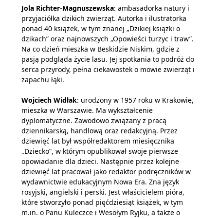
Jola Richter-Magnuszewska
: ambasadorka natury i
przyjaciółka dzikich zwierząt. Autorka i ilustratorka
ponad 40 książek, w tym znanej „Dzikiej książki o
dzikach” oraz najnowszych „Opowieści turzyc i traw”.
Na co dzień mieszka w Beskidzie Niskim, gdzie z
pasją podgląda życie lasu. Jej spotkania to podróż do
serca przyrody, pełna ciekawostek o mowie zwierząt i
zapachu łąki.
Wojciech Widłak
: urodzony w 1957 roku w Krakowie,
mieszka w Warszawie. Ma wykształcenie
dyplomatyczne. Zawodowo związany z pracą
dziennikarską, handlową oraz redakcyjną. Przez
dziewięć lat był współredaktorem miesięcznika
„Dziecko”, w którym opublikował swoje pierwsze
opowiadanie dla dzieci. Następnie przez kolejne
dziewięć lat pracował jako redaktor podręczników w
wydawnictwie edukacyjnym Nowa Era. Zna język
rosyjski, angielski i perski. Jest właścicielem pióra,
które stworzyło ponad pięćdziesiąt książek, w tym
m.in. o Panu Kuleczce i Wesołym Ryjku, a także o