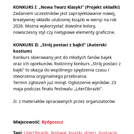
KONKURS I
:
„Nowa Twarz Klasyki” (Projekt okładki)
Zadaniem uczestników jest zaprojektowanie nowej,
kreatywnej okładki ulubionej książki w wersji na rok
2026. Można wykorzystać dowolne kolory,
nowoczesny styl czy nietypowe elementy graficzne.
KONKURS II: „Strój postaci z bajki!” (Autorski
kostium)
Konkurs skierowany jest do młodych fanów bajek
oraz ich opiekunów. Rodzinny konkurs „Strój postaci z
bajki” to okazja do wspólnego spędzenia czasu i
stworzenia oryginalnego przebrania.
Termin zgłoszeń już minął. Ogłoszenie wyników: 23
maja podczas finału festiwalu „LiterObrazki”.
źr. z materiałów opracwanych przez organizatorów
Miejscowość:
Bydgoszcz
Tagi:
LiterObrazki
,
festiwal
,
książki
,
dzieci
,
ilustracje
,