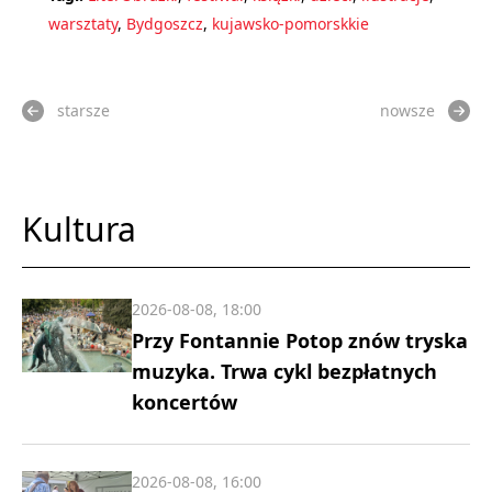
warsztaty
,
Bydgoszcz
,
kujawsko-pomorskkie
starsze
nowsze
Kultura
2026-08-08, 18:00
Przy Fontannie Potop znów tryska
muzyka. Trwa cykl bezpłatnych
koncertów
2026-08-08, 16:00