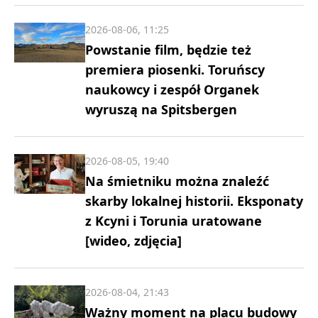
2026-08-06, 11:25
Powstanie film, będzie też
premiera piosenki. Toruńscy
naukowcy i zespół Organek
wyruszą na Spitsbergen
2026-08-05, 19:40
Na śmietniku można znaleźć
skarby lokalnej historii. Eksponaty
z Kcyni i Torunia uratowane
[wideo, zdjęcia]
2026-08-04, 21:43
Ważny moment na placu budowy