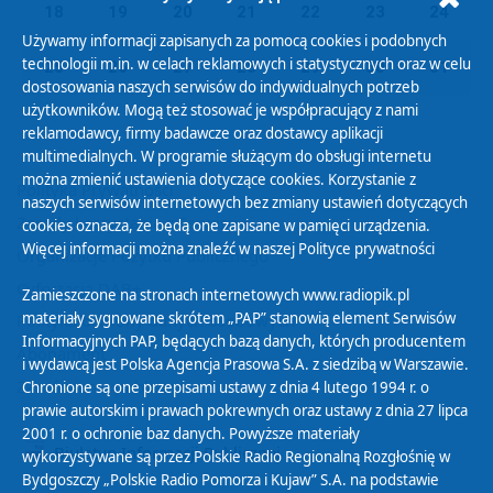
18
19
20
21
22
23
24
Używamy informacji zapisanych za pomocą cookies i podobnych
technologii m.in. w celach reklamowych i statystycznych oraz w celu
25
26
27
28
29
30
31
dostosowania naszych serwisów do indywidualnych potrzeb
użytkowników. Mogą też stosować je współpracujący z nami
reklamodawcy, firmy badawcze oraz dostawcy aplikacji
multimedialnych. W programie służącym do obsługi internetu
można zmienić ustawienia dotyczące cookies. Korzystanie z
Polityka Prywatności
naszych serwisów internetowych bez zmiany ustawień dotyczących
Zasady korzystania z Serwisu
cookies oznacza, że będą one zapisane w pamięci urządzenia.
Więcej informacji można znaleźć w naszej
Polityce prywatności
Organizacje Pożytku Publicznego
Cyfryzacja DAB+
Zamieszczone na stronach internetowych www.radiopik.pl
materiały sygnowane skrótem „PAP” stanowią element Serwisów
Polityka ochrony danych osobowych
Informacyjnych PAP, będących bazą danych, których producentem
Abonament
i wydawcą jest Polska Agencja Prasowa S.A. z siedzibą w Warszawie.
Zamówienia publiczne
Chronione są one przepisami ustawy z dnia 4 lutego 1994 r. o
prawie autorskim i prawach pokrewnych oraz ustawy z dnia 27 lipca
2001 r. o ochronie baz danych. Powyższe materiały
Biuletyn Informacji Publicznej
wykorzystywane są przez Polskie Radio Regionalną Rozgłośnię w
Bydgoszczy „Polskie Radio Pomorza i Kujaw” S.A. na podstawie