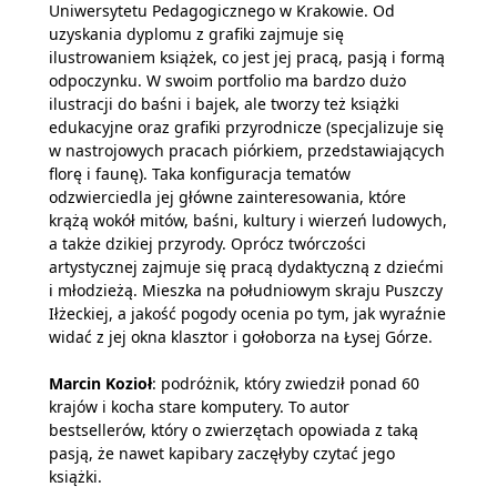
Uniwersytetu Pedagogicznego w Krakowie. Od
uzyskania dyplomu z grafiki zajmuje się
ilustrowaniem książek, co jest jej pracą, pasją i formą
odpoczynku. W swoim portfolio ma bardzo dużo
ilustracji do baśni i bajek, ale tworzy też książki
edukacyjne oraz grafiki przyrodnicze (specjalizuje się
w nastrojowych pracach piórkiem, przedstawiających
florę i faunę). Taka konfiguracja tematów
odzwierciedla jej główne zainteresowania, które
krążą wokół mitów, baśni, kultury i wierzeń ludowych,
a także dzikiej przyrody. Oprócz twórczości
artystycznej zajmuje się pracą dydaktyczną z dziećmi
i młodzieżą. Mieszka na południowym skraju Puszczy
Iłżeckiej, a jakość pogody ocenia po tym, jak wyraźnie
widać z jej okna klasztor i gołoborza na Łysej Górze.
Marcin Kozioł
: podróżnik, który zwiedził ponad 60
krajów i kocha stare komputery. To autor
bestsellerów, który o zwierzętach opowiada z taką
pasją, że nawet kapibary zaczęłyby czytać jego
książki.