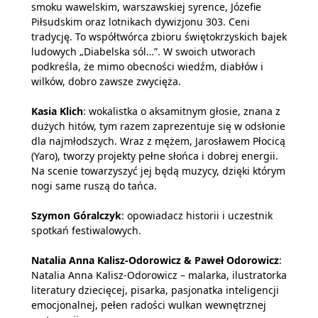
smoku wawelskim, warszawskiej syrence, Józefie
Piłsudskim oraz lotnikach dywizjonu 303. Ceni
tradycję. To współtwórca zbioru świętokrzyskich bajek
ludowych „Diabelska sól…”. W swoich utworach
podkreśla, że mimo obecności wiedźm, diabłów i
wilków, dobro zawsze zwycięża.
Kasia Klich
: wokalistka o aksamitnym głosie, znana z
dużych hitów, tym razem zaprezentuje się w odsłonie
dla najmłodszych. Wraz z mężem, Jarosławem Płocicą
(Yaro), tworzy projekty pełne słońca i dobrej energii.
Na scenie towarzyszyć jej będą muzycy, dzięki którym
nogi same ruszą do tańca.
Szymon Góralczyk
: opowiadacz historii i uczestnik
spotkań festiwalowych.
Natalia Anna Kalisz-Odorowicz & Paweł Odorowicz
:
Natalia Anna Kalisz-Odorowicz – malarka, ilustratorka
literatury dziecięcej, pisarka, pasjonatka inteligencji
emocjonalnej, pełen radości wulkan wewnętrznej