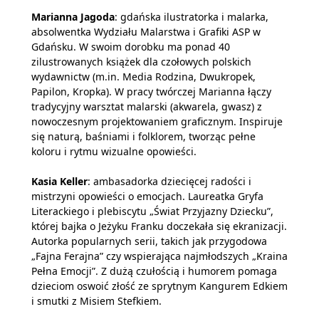
Marianna Jagoda
: gdańska ilustratorka i malarka,
absolwentka Wydziału Malarstwa i Grafiki ASP w
Gdańsku. W swoim dorobku ma ponad 40
zilustrowanych książek dla czołowych polskich
wydawnictw (m.in. Media Rodzina, Dwukropek,
Papilon, Kropka). W pracy twórczej Marianna łączy
tradycyjny warsztat malarski (akwarela, gwasz) z
nowoczesnym projektowaniem graficznym. Inspiruje
się naturą, baśniami i folklorem, tworząc pełne
koloru i rytmu wizualne opowieści.
Kasia Keller
: ambasadorka dziecięcej radości i
mistrzyni opowieści o emocjach. Laureatka Gryfa
Literackiego i plebiscytu „Świat Przyjazny Dziecku”,
której bajka o Jeżyku Franku doczekała się ekranizacji.
Autorka popularnych serii, takich jak przygodowa
„Fajna Ferajna” czy wspierająca najmłodszych „Kraina
Pełna Emocji”. Z dużą czułością i humorem pomaga
dzieciom oswoić złość ze sprytnym Kangurem Edkiem
i smutki z Misiem Stefkiem.