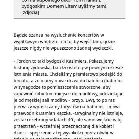
bydgoskim Domem Liter? Byliśmy tam!
[zdjęcia]
Będzie szansa na wysłuchanie koncertów w
wyjątkowym wnętrzu i na to, by wejść tam, gdzie
jeszcze nigdy nie wpuszczono żadnej wycieczki.
- Fordon to taki bydgoski Kazimierz. Pokazujemy
historię żydowską, bardzo istotną w pewnym okresie
istnienia miasta. Chcieliśmy premierowo podejść do
tematu, a że mamy nowe drzwi do babińca (babiniec
w synagodze to pomieszczenie stworzone, aby
zapewnić kobietom miejsce do modlitwy, oddzielając
je od męskiej sali modlitw - przyp. DW), to po raz
pierwszy wpuszczamy turystów na babiniec - mówi
przewodnik Damian Rączka. -Oryginalny nie istnieje,
został rozebrany w latach 40., ale samo wejście w tę
przestrzeń - wcześniej przeznaczoną dla kobiet i
dzieci - spojrzenie z tej wysokości przez otwór w