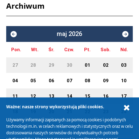
Archiwum
maj 2026
Pon.
Wt.
Śr.
Czw.
Pt.
Sob.
Nd.
27
28
29
30
01
02
03
04
05
06
07
08
09
10
11
12
13
14
15
16
17
Ważne: nasze strony wykorzystują pliki cookies.
18
19
20
21
22
23
24
Używamy informacji zapisanych za pomocą cookies i podobnych
technologii m.in. w celach reklamowych i statystycznych oraz w celu
25
26
27
28
29
30
31
dostosowania naszych serwisów do indywidualnych potrzeb