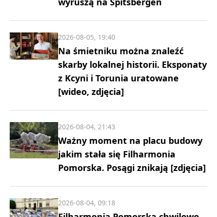
wyruszą na Spitsbergen
2026-08-05, 19:40
Na śmietniku można znaleźć
skarby lokalnej historii. Eksponaty
z Kcyni i Torunia uratowane
[wideo, zdjęcia]
2026-08-04, 21:43
Ważny moment na placu budowy
jakim stała się Filharmonia
Pomorska. Posągi znikają [zdjęcia]
2026-08-04, 09:18
Filharmonia Pomorska chwilowo