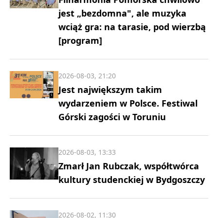
jest „bezdomna", ale muzyka
wciąż gra: na tarasie, pod wierzbą
[program]
2026-08-03, 21:20
Jest największym takim
wydarzeniem w Polsce. Festiwal
Górski zagości w Toruniu
2026-08-03, 13:33
Zmarł Jan Rubczak, współtwórca
kultury studenckiej w Bydgoszczy
2026-08-02, 11:30