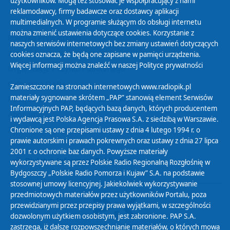
użytkowników. Mogą też stosować je współpracujący z nami
reklamodawcy, firmy badawcze oraz dostawcy aplikacji
multimedialnych. W programie służącym do obsługi internetu
można zmienić ustawienia dotyczące cookies. Korzystanie z
Polityka Prywatności
naszych serwisów internetowych bez zmiany ustawień dotyczących
Zasady korzystania z Serwisu
cookies oznacza, że będą one zapisane w pamięci urządzenia.
Więcej informacji można znaleźć w naszej
Polityce prywatności
Organizacje Pożytku Publicznego
Cyfryzacja DAB+
Zamieszczone na stronach internetowych www.radiopik.pl
materiały sygnowane skrótem „PAP” stanowią element Serwisów
Polityka ochrony danych osobowych
Informacyjnych PAP, będących bazą danych, których producentem
Abonament
i wydawcą jest Polska Agencja Prasowa S.A. z siedzibą w Warszawie.
Zamówienia publiczne
Chronione są one przepisami ustawy z dnia 4 lutego 1994 r. o
prawie autorskim i prawach pokrewnych oraz ustawy z dnia 27 lipca
2001 r. o ochronie baz danych. Powyższe materiały
Biuletyn Informacji Publicznej
wykorzystywane są przez Polskie Radio Regionalną Rozgłośnię w
Bydgoszczy „Polskie Radio Pomorza i Kujaw” S.A. na podstawie
stosownej umowy licencyjnej. Jakiekolwiek wykorzystywanie
przedmiotowych materiałów przez użytkowników Portalu, poza
przewidzianymi przez przepisy prawa wyjątkami, w szczególności
dozwolonym użytkiem osobistym, jest zabronione. PAP S.A.
zastrzega, iż dalsze rozpowszechnianie materiałów, o których mowa