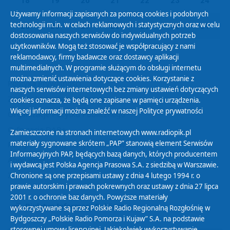
18
19
20
21
22
23
24
Używamy informacji zapisanych za pomocą cookies i podobnych
technologii m.in. w celach reklamowych i statystycznych oraz w celu
25
26
27
28
29
30
31
dostosowania naszych serwisów do indywidualnych potrzeb
użytkowników. Mogą też stosować je współpracujący z nami
reklamodawcy, firmy badawcze oraz dostawcy aplikacji
multimedialnych. W programie służącym do obsługi internetu
można zmienić ustawienia dotyczące cookies. Korzystanie z
Polityka Prywatności
naszych serwisów internetowych bez zmiany ustawień dotyczących
Zasady korzystania z Serwisu
cookies oznacza, że będą one zapisane w pamięci urządzenia.
Więcej informacji można znaleźć w naszej
Polityce prywatności
Organizacje Pożytku Publicznego
Cyfryzacja DAB+
Zamieszczone na stronach internetowych www.radiopik.pl
materiały sygnowane skrótem „PAP” stanowią element Serwisów
Polityka ochrony danych osobowych
Informacyjnych PAP, będących bazą danych, których producentem
Abonament
i wydawcą jest Polska Agencja Prasowa S.A. z siedzibą w Warszawie.
Zamówienia publiczne
Chronione są one przepisami ustawy z dnia 4 lutego 1994 r. o
prawie autorskim i prawach pokrewnych oraz ustawy z dnia 27 lipca
2001 r. o ochronie baz danych. Powyższe materiały
Biuletyn Informacji Publicznej
wykorzystywane są przez Polskie Radio Regionalną Rozgłośnię w
Bydgoszczy „Polskie Radio Pomorza i Kujaw” S.A. na podstawie
stosownej umowy licencyjnej. Jakiekolwiek wykorzystywanie