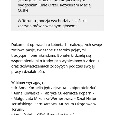
bydgoskim Kinie Orzeł. Reżyserem Maciej
Cuske
W Toruniu „poezja wychodzi z książek i
zaczyna mówić własnym głosem”
Dokument opowiada o kobietach realizujących swoje
życiowe pasje, związane z szeroko pojętymi
tradycjami piernikarskimi. Bohaterki dzielą się
wspomnieniami o tradycjach wyniesionych z domu
oraz doświadczeniach zdobytych podczas swojej
pracy i działalności.
W filmie występują:
• dr Anna Kornelia Jędrzejewska – „piperatolożka"
• Anna Kowalska – Fabryka Cukiernicza Kopernik
• Małgorzata Mikulska-Wernerowicz – Dział Historii
Toruńskiego Piernikarstwa, Muzeum Okręgowe w
Toruniu
• Anna Patyk – KGW „Bronisławianki"