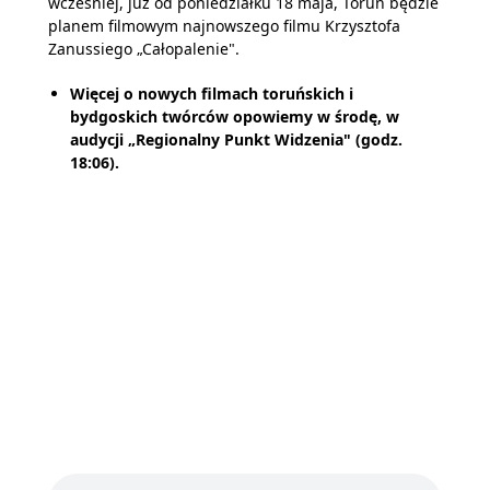
wcześniej, już od poniedziałku 18 maja, Toruń będzie
planem filmowym najnowszego filmu Krzysztofa
Zanussiego „Całopalenie".
Więcej o nowych filmach toruńskich i
bydgoskich twórców opowiemy w środę, w
audycji „Regionalny Punkt Widzenia" (godz.
18:06).