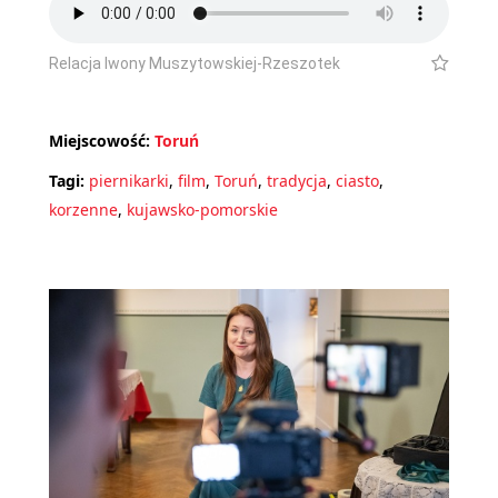
Relacja Iwony Muszytowskiej-Rzeszotek
Miejscowość:
Toruń
Tagi:
piernikarki
,
film
,
Toruń
,
tradycja
,
ciasto
,
korzenne
,
kujawsko-pomorskie