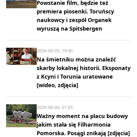
Powstanie film, będzie też
premiera piosenki. Toruńscy
naukowcy i zespół Organek
wyruszą na Spitsbergen
2026-08-05, 19:40
Na śmietniku można znaleźć
skarby lokalnej historii. Eksponaty
z Kcyni i Torunia uratowane
[wideo, zdjęcia]
2026-08-04, 21:43
Ważny moment na placu budowy
jakim stała się Filharmonia
Pomorska. Posągi znikają [zdjęcia]