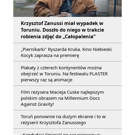
Krzysztof Zanussi miał wypadek w
Toruniu. Doszło do niego w trakcie
robienia zdjęć do „Całopalenia”
„Piernikarki" Ryszarda Kruka. Kino Niebieski
Kocyk zaprasza na premierę
Plakaty z czterech kontynentów można
obejrzeć w Toruniu. Na festiwalu PLASTER
pierwszy raz są animacje
Film reżysera Macieja Cuske najlepszym
polskim obrazem na Millennium Docs
Against Gravity!
Toruń ponownie na dużym ekranie i to w
reżyserii Krzysztofa Zanussiego
„Kandydaci śmierci” po raz pierwszy w