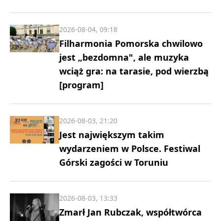
2026-08-04, 09:18
Filharmonia Pomorska chwilowo
jest „bezdomna", ale muzyka
wciąż gra: na tarasie, pod wierzbą
[program]
2026-08-03, 21:20
Jest największym takim
wydarzeniem w Polsce. Festiwal
Górski zagości w Toruniu
2026-08-03, 13:33
Zmarł Jan Rubczak, współtwórca