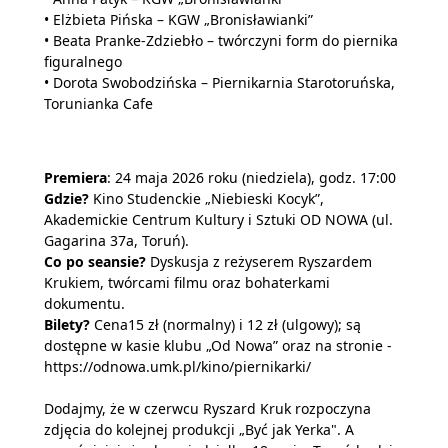
• Elżbieta Pińska – KGW „Bronisławianki”
• Beata Pranke-Zdziebło – twórczyni form do piernika
figuralnego
• Dorota Swobodzińska – Piernikarnia Starotoruńska,
Torunianka Cafe
Premiera
: 24 maja 2026 roku (niedziela), godz. 17:00
Gdzie?
Kino Studenckie „Niebieski Kocyk”,
Akademickie Centrum Kultury i Sztuki OD NOWA (ul.
Gagarina 37a, Toruń).
Co po seansie?
Dyskusja z reżyserem Ryszardem
Krukiem, twórcami filmu oraz bohaterkami
dokumentu.
Bilety?
Cena15 zł (normalny) i 12 zł (ulgowy); są
dostępne w kasie klubu „Od Nowa” oraz na stronie -
https://odnowa.umk.pl/kino/piernikarki/
Dodajmy, że w czerwcu Ryszard Kruk rozpoczyna
zdjęcia do kolejnej produkcji „Być jak Yerka". A