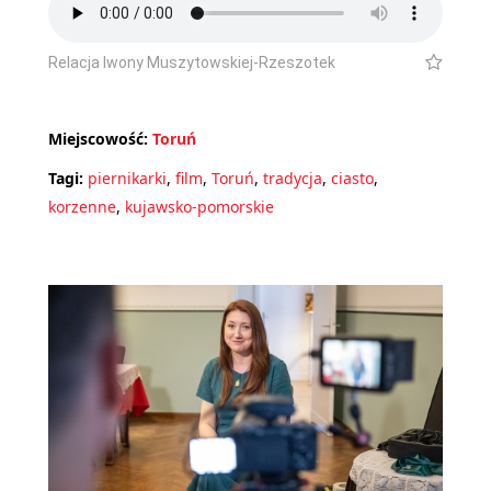
Relacja Iwony Muszytowskiej-Rzeszotek
Miejscowość:
Toruń
Tagi:
piernikarki
,
film
,
Toruń
,
tradycja
,
ciasto
,
korzenne
,
kujawsko-pomorskie