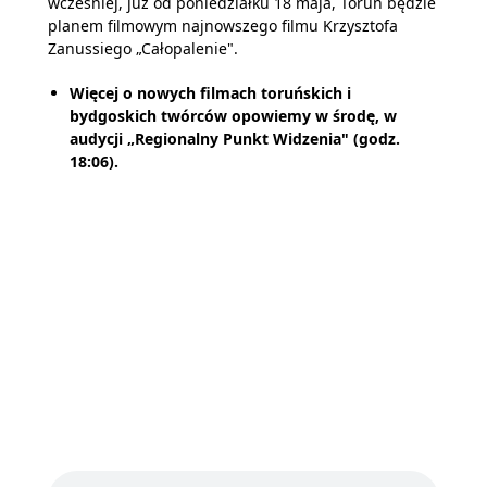
wcześniej, już od poniedziałku 18 maja, Toruń będzie
planem filmowym najnowszego filmu Krzysztofa
Zanussiego „Całopalenie".
Więcej o nowych filmach toruńskich i
bydgoskich twórców opowiemy w środę, w
audycji „Regionalny Punkt Widzenia" (godz.
18:06).