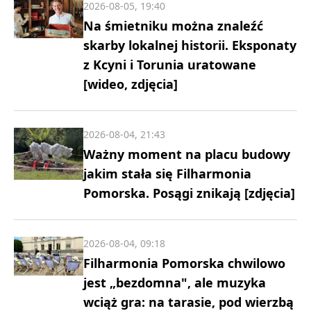
2026-08-05, 19:40
Na śmietniku można znaleźć
skarby lokalnej historii. Eksponaty
z Kcyni i Torunia uratowane
[wideo, zdjęcia]
2026-08-04, 21:43
Ważny moment na placu budowy
jakim stała się Filharmonia
Pomorska. Posągi znikają [zdjęcia]
2026-08-04, 09:18
Filharmonia Pomorska chwilowo
jest „bezdomna", ale muzyka
wciąż gra: na tarasie, pod wierzbą