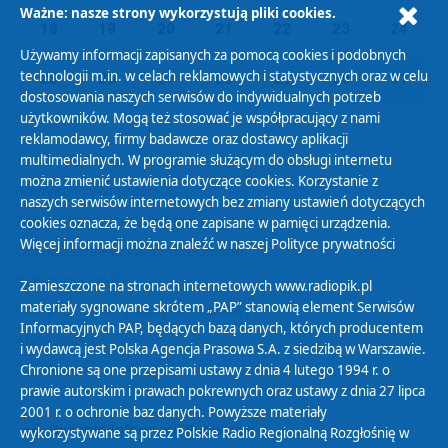
Ważne: nasze strony wykorzystują pliki cookies.
18
19
20
21
22
23
24
Używamy informacji zapisanych za pomocą cookies i podobnych
technologii m.in. w celach reklamowych i statystycznych oraz w celu
25
26
27
28
29
30
31
dostosowania naszych serwisów do indywidualnych potrzeb
użytkowników. Mogą też stosować je współpracujący z nami
reklamodawcy, firmy badawcze oraz dostawcy aplikacji
multimedialnych. W programie służącym do obsługi internetu
można zmienić ustawienia dotyczące cookies. Korzystanie z
Polityka Prywatności
naszych serwisów internetowych bez zmiany ustawień dotyczących
Zasady korzystania z Serwisu
cookies oznacza, że będą one zapisane w pamięci urządzenia.
Więcej informacji można znaleźć w naszej
Polityce prywatności
Organizacje Pożytku Publicznego
Cyfryzacja DAB+
Zamieszczone na stronach internetowych www.radiopik.pl
materiały sygnowane skrótem „PAP” stanowią element Serwisów
Polityka ochrony danych osobowych
Informacyjnych PAP, będących bazą danych, których producentem
Abonament
i wydawcą jest Polska Agencja Prasowa S.A. z siedzibą w Warszawie.
Zamówienia publiczne
Chronione są one przepisami ustawy z dnia 4 lutego 1994 r. o
prawie autorskim i prawach pokrewnych oraz ustawy z dnia 27 lipca
2001 r. o ochronie baz danych. Powyższe materiały
Biuletyn Informacji Publicznej
wykorzystywane są przez Polskie Radio Regionalną Rozgłośnię w