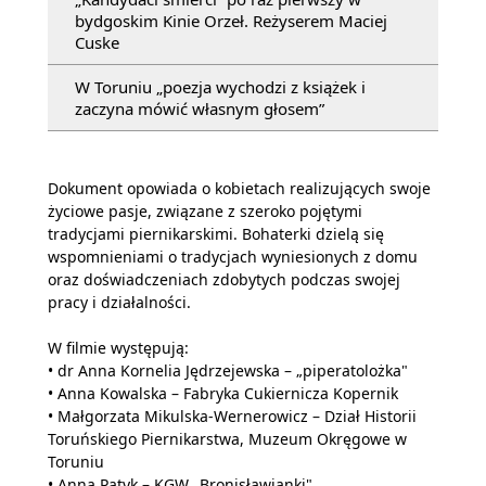
bydgoskim Kinie Orzeł. Reżyserem Maciej
Cuske
W Toruniu „poezja wychodzi z książek i
zaczyna mówić własnym głosem”
Dokument opowiada o kobietach realizujących swoje
życiowe pasje, związane z szeroko pojętymi
tradycjami piernikarskimi. Bohaterki dzielą się
wspomnieniami o tradycjach wyniesionych z domu
oraz doświadczeniach zdobytych podczas swojej
pracy i działalności.
W filmie występują:
• dr Anna Kornelia Jędrzejewska – „piperatolożka"
• Anna Kowalska – Fabryka Cukiernicza Kopernik
• Małgorzata Mikulska-Wernerowicz – Dział Historii
Toruńskiego Piernikarstwa, Muzeum Okręgowe w
Toruniu
• Anna Patyk – KGW „Bronisławianki"