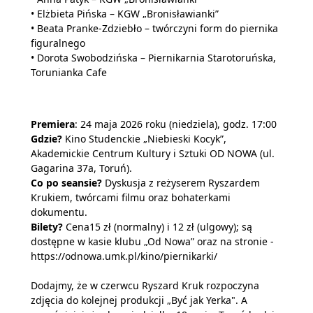
• Elżbieta Pińska – KGW „Bronisławianki”
• Beata Pranke-Zdziebło – twórczyni form do piernika
figuralnego
• Dorota Swobodzińska – Piernikarnia Starotoruńska,
Torunianka Cafe
Premiera
: 24 maja 2026 roku (niedziela), godz. 17:00
Gdzie?
Kino Studenckie „Niebieski Kocyk”,
Akademickie Centrum Kultury i Sztuki OD NOWA (ul.
Gagarina 37a, Toruń).
Co po seansie?
Dyskusja z reżyserem Ryszardem
Krukiem, twórcami filmu oraz bohaterkami
dokumentu.
Bilety?
Cena15 zł (normalny) i 12 zł (ulgowy); są
dostępne w kasie klubu „Od Nowa” oraz na stronie -
https://odnowa.umk.pl/kino/piernikarki/
Dodajmy, że w czerwcu Ryszard Kruk rozpoczyna
zdjęcia do kolejnej produkcji „Być jak Yerka". A