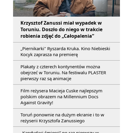
Krzysztof Zanussi miał wypadek w
Toruniu. Doszło do niego w trakcie
robienia zdjęć do „Całopalenia”
„Piernikarki" Ryszarda Kruka. Kino Niebieski
Kocyk zaprasza na premierę
Plakaty z czterech kontynentów można
obejrzeć w Toruniu. Na festiwalu PLASTER
pierwszy raz są animacje
Film reżysera Macieja Cuske najlepszym
polskim obrazem na Millennium Docs
Against Gravity!
Toruń ponownie na dużym ekranie i to w
reżyserii Krzysztofa Zanussiego
„Kandydaci śmierci” po raz pierwszy w