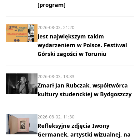
[program]
2026-08-03, 21:20
Jest największym takim
wydarzeniem w Polsce. Festiwal
Górski zagości w Toruniu
2026-08-03, 13:33
Zmarł Jan Rubczak, współtwórca
kultury studenckiej w Bydgoszczy
2026-08-02, 11:30
Refleksyjne zdjęcia Iwony
Germanek, artystki wizualnej, na